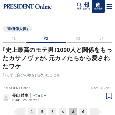
会員登録
検索
ログイン
『独身偉人伝』
#1
#2
#3
#4
｢史上最高のモテ男｣1000人と関係をもっ
たカサノヴァが､元カノたちから愛され
たワケ
知らずに自分の娘を口説いたことも
PRESIDENT Online
2022/01/12 9:00
長山 靖生
+フォロー
評論家、アンソロジスト
1
2
3
4
5
6