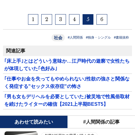
1
2
3
4
5
6
社会
#人間関係
#独身・シングル
#書籍抜粋
関連記事
｢床上手｣とはどういう意味か…江戸時代の遊廓で女性たち
が体現していた｢色好み｣
｢仕事やお金を失ってもやめられない｣性欲の強さと関係な
く発症する"セックス依存症"の怖さ
｢男も女もデリヘルを必要としていた｣被災地で性風俗取材
を続けたライターの確信【2021上半期BEST5】
あわせて読みたい
#人間関係の記事