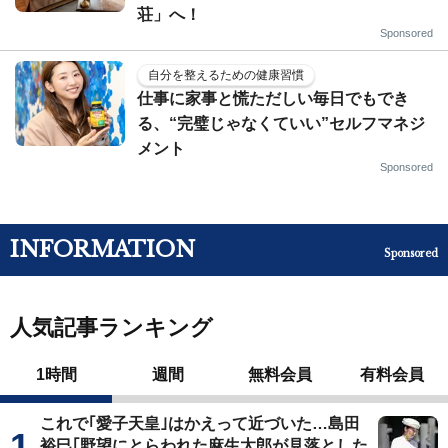
荘」へ！
Sponsored
自分を整えるための健康習慣
仕事に家事と慌ただしい毎日でもでき
る、“完璧じゃなくていい”セルフマネジ
メント
Sponsored
INFORMATION
Sponsored
人気記事ランキング
1時間
週間
無料会員
有料会員
これで｢愛子天皇｣はかえって近づいた…島田
裕巳｢野望にとらわれた麻生太郎が見落とした