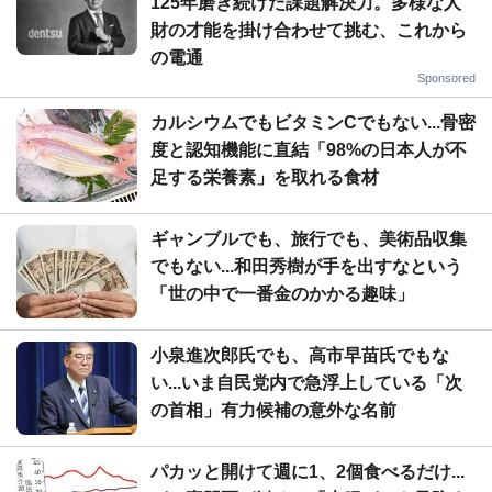
125年磨き続けた課題解決力。多様な人
財の才能を掛け合わせて挑む、これから
の電通
Sponsored
カルシウムでもビタミンCでもない...骨密
度と認知機能に直結「98%の日本人が不
足する栄養素」を取れる食材
ギャンブルでも、旅行でも、美術品収集
でもない...和田秀樹が手を出すなという
「世の中で一番金のかかる趣味」
小泉進次郎氏でも、高市早苗氏でもな
い...いま自民党内で急浮上している「次
の首相」有力候補の意外な名前
パカッと開けて週に1、2個食べるだけ...