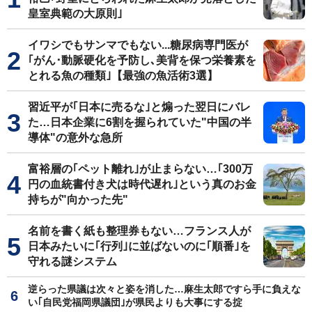
皇室典範の大原則｣
イワシでもサンマでもない...糖尿病専門医が
｢がん･動脈硬化を予防し､美背を保つ栄養素を
とれる魚の種類｣【最強の魚活術3選】
習近平が｢日本に売るな｣と煽った翌日にバレ
た…日本企業に6割を握られていた"中国の半
導体"の意外な急所
富裕層の｢ペット離れ｣が止まらない…｢300万
円の血統書付き犬は時代遅れ｣という真のお金
持ちが"向かった先"
名前を書く紙も整理券もない…フランス人が
日本みたいに｢行列｣に並ばないのに｢順番｣を
守れる謎システム
逆らった県議は次々と姿を消した…麻生太郎ですら手に負えな
い｢自民党福岡県議団｣が県民よりも大事にする掟