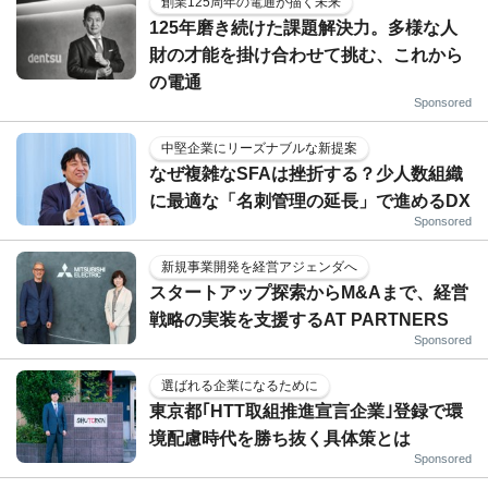
創業125周年の電通が描く未来
125年磨き続けた課題解決力。多様な人
財の才能を掛け合わせて挑む、これから
の電通
Sponsored
中堅企業にリーズナブルな新提案
なぜ複雑なSFAは挫折する？少人数組織
に最適な「名刺管理の延長」で進めるDX
Sponsored
新規事業開発を経営アジェンダへ
スタートアップ探索からM&Aまで、経営
戦略の実装を支援するAT PARTNERS
Sponsored
選ばれる企業になるために
東京都｢HTT取組推進宣言企業｣登録で環
境配慮時代を勝ち抜く具体策とは
Sponsored