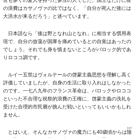
世も多くの愛人を持った多淫の人でした。国王なだけに彼
の浪費はカサノヴァの比ではなく、「自分が死んだ後には
大洪水が来るだろう」と述べています。
日本語なら「後は野となれ山となれ」に相当する慣用表
現で、自分の放蕩が国庫を痛めているとの自覚はあったの
でしょう。それでも身を慎まないところがバロック的であ
りロココ調です。
ルイ一五世はヴォルテールの啓蒙主義思想を理解し高く
評価していましたが、自身の生活に取り入れはしなかった
のです。一七八九年のフランス革命は、バロックやロココ
といった不合理な祝祭的浪費の王権に、啓蒙主義の洗礼を
受けた合理的市民層が挑んだ戦いといってもいいかもしれ
ません。
かげ
とはいえ、そんなカサノヴァの魔力にも40歳頃からは
陰