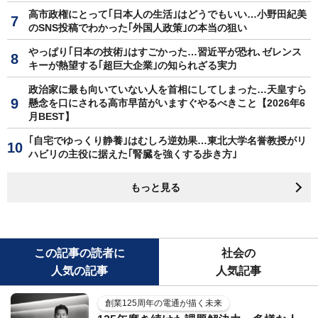
高市政権にとって｢日本人の生活｣はどうでもいい…小野田紀美
のSNS投稿でわかった｢外国人政策｣の本当の狙い
やっぱり｢日本の技術｣はすごかった…習近平が恐れ､ゼレンス
キーが熱望する｢超巨大企業｣の知られざる実力
政治家に最も向いていない人を首相にしてしまった…天皇すら
懸念を口にされる高市早苗がいますぐやるべきこと【2026年6
月BEST】
｢自宅でゆっくり静養｣はむしろ逆効果…東北大学名誉教授がリ
ハビリの主役に据えた｢腎臓を強くする歩き方｣
もっと見る
この記事の読者に
社会の
人気の記事
人気記事
創業125周年の電通が描く未来