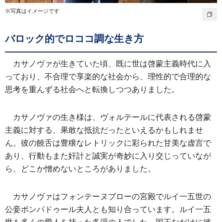
※写真はイメージです
バロック的でロココ調な生き方
カサノヴァが生きていた頃、既に世は啓蒙主義時代に入
っており、不合理で享楽的な社会から、理性的で合理的な
思考を重んずる社会へと転換しつつありました。
カサノヴァの生き様は、ヴォルテールに代表される啓蒙
主義に対する、果敢な抵抗だったといえるかもしれませ
ん。彼の饒舌は豊穣なレトリックに彩られた甘美な虚言で
あり、行動もまた奸計と誠実が奇妙に入り交じっていなが
ら、どこか憎めないところがありました。
カサノヴァはフォンテーヌブローの宮殿でルイ一五世の
公妾ポンパドゥール夫人とも知り合っています。ルイ一五