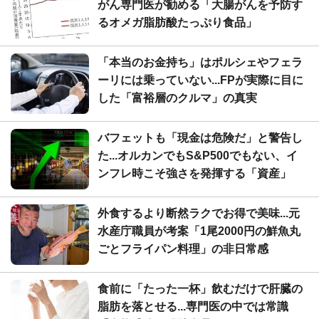
がん専門医が勧める「大腸がんを予防す
るオメガ脂肪酸たっぷり食品」
「本当のお金持ち」はポルシェやフェラ
ーリには乗っていない...FPが実際に目に
した「富裕層のクルマ」の真実
バフェットも「現金は危険だ」と警告し
た...オルカンでもS&P500でもない、イ
ンフレ時こそ強さを発揮する「資産」
外食するより断然ラクでお得で美味...元
水産庁職員が考案「1尾2000円の鮮魚丸
ごとフライパン料理」の非日常感
食前に「たった一杯」飲むだけで肝臓の
脂肪を落とせる...専門医の中では常識