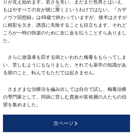
りが見え始めます。若さを失い、まだまだ色男とはいえ、
なび
もはやすべての女が彼に
靡
くというわけではない。『カザ
ノヴァ回想録』は49歳で終わっていますが、後半はさすが
に精彩を欠き、誘惑に失敗することも目立ちます。それど
ころか一時の快楽のために女に金を払うことすらありまし
た。
さらに放蕩者を罰する病といわれた梅毒をもらってしま
い、苦しむようにもなりました。それでも薬学の知識があ
る彼のこと、転んでもただでは起きません。
さまざまな治療法を編み出しては自分で試し、梅毒治療
の専門家として、同病に苦しむ貴族や富裕層の人たちの信
望を集めました。
次ページ