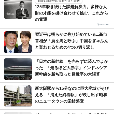
創業125周年の電通が描く未来
125年磨き続けた課題解決力。多様な人
財の才能を掛け合わせて挑む、これから
の電通
Sponsored
習近平は明らかに焦り始めている...高市
首相が「鹿を馬と呼ぶ」中国をぎゃふん
と言わせるための4つの切り返し
「日本の新幹線」を売らずに済んでよか
った...「走るほど大赤字」インドネシア
新幹線を勝ち取った習近平の大誤算
新大阪駅から15分なのに巨大廃墟がそび
える...「消えた終着駅」が映し出す昭和
のニュータウンの栄枯盛衰