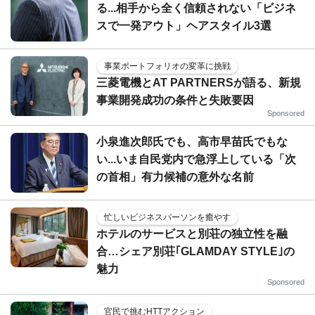
る...相手から全く信頼されない「ビジネ
スで一発アウト」ヘアスタイル3選
事業ポートフォリオの変革に挑戦
三菱電機とAT PARTNERSが語る、新規
事業開発成功の条件と失敗要因
Sponsored
小泉進次郎氏でも、高市早苗氏でもな
い...いま自民党内で急浮上している「次
の首相」有力候補の意外な名前
忙しいビジネスパーソンを癒やす
ホテルのサービスと別荘の独立性を融
合…シェア別荘｢GLAMDAY STYLE｣の
魅力
Sponsored
官民で挑むHTTアクション