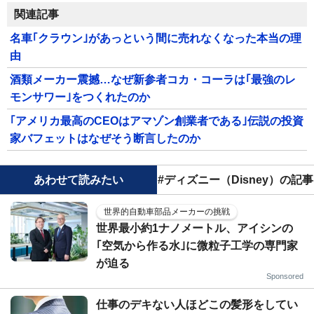
関連記事
名車｢クラウン｣があっという間に売れなくなった本当の理
由
酒類メーカー震撼…なぜ新参者コカ・コーラは｢最強のレ
モンサワー｣をつくれたのか
｢アメリカ最高のCEOはアマゾン創業者である｣伝説の投資
家バフェットはなぜそう断言したのか
あわせて読みたい
#ディズニー（Disney）の記事
世界的自動車部品メーカーの挑戦
世界最小約1ナノメートル、アイシンの
｢空気から作る水｣に微粒子工学の専門家
が迫る
Sponsored
仕事のデキない人ほどこの髪形をしてい