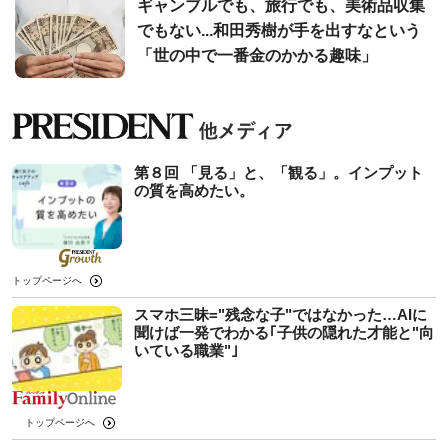
ギャンブルでも、旅行でも、美術品収集
でもない...和田秀樹が手を出すなという
「世の中で一番金のかかる趣味」
第８回 「見る」と、「観る」。インプット
の質を高めたい。
トップページへ
スマホ三昧="残念な子"ではなかった…AIに
聞けば一発でわかる｢子供の隠れた才能と"向
いている職業"｣
トップページへ