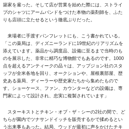
築家を雇った。そして店が営業を始めた際には、ストライ
プのシャツにアームバンドをつけた本物の薬剤師を、ふた
りも店頭に立たせるという徹底ぶりだった。
来場者に手渡すパンフレットにも、こう書かれている。
「この薬局は、ディズニーランドに19世紀のリアリズムを
添えています。薬品から調度品、設備に至るまで当時のも
のを展示した、非常に精巧な博物館でもあるのです。1000
点を超えるアンティークの品々は、アップジョン社のスタ
ッフが全米各地を回り、オークションや、屋根裏部屋、歴
史ある薬局、ディーラーや歴史家たちから集めたもので
す。ショーケース、ファン、カウンターなどの設備は、専
門家によって設計され、忠実に複製されています」
スターキストとチキン・オブ・ザ・シーの2社の間で、ど
ちらが園内でツナサンドイッチを販売するかで揉めるとい
う出来事もあった。結局、ウッドが最初に声をかけたチキ