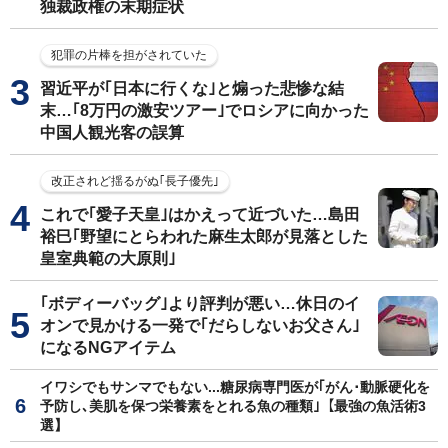
独裁政権の末期症状
犯罪の片棒を担がされていた
習近平が｢日本に行くな｣と煽った悲惨な結
末…｢8万円の激安ツアー｣でロシアに向かった
中国人観光客の誤算
改正されど揺るがぬ｢長子優先｣
これで｢愛子天皇｣はかえって近づいた…島田
裕巳｢野望にとらわれた麻生太郎が見落とした
皇室典範の大原則｣
｢ボディーバッグ｣より評判が悪い…休日のイ
オンで見かける一発で｢だらしないお父さん｣
になるNGアイテム
イワシでもサンマでもない...糖尿病専門医が｢がん･動脈硬化を
予防し､美肌を保つ栄養素をとれる魚の種類｣【最強の魚活術3
選】