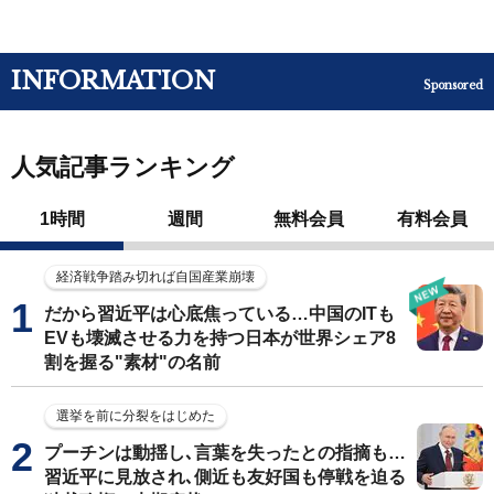
INFORMATION
Sponsored
人気記事ランキング
1時間
週間
無料会員
有料会員
経済戦争踏み切れば自国産業崩壊
だから習近平は心底焦っている…中国のITも
EVも壊滅させる力を持つ日本が世界シェア8
割を握る"素材"の名前
選挙を前に分裂をはじめた
プーチンは動揺し､言葉を失ったとの指摘も…
習近平に見放され､側近も友好国も停戦を迫る