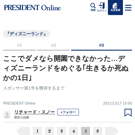
会員登録
検索
ログイン
『ディズニーランド』
#1
#2
#3
ここでダメなら開園できなかった…デ
ィズニーランドをめぐる｢生きるか死ぬ
かの1日｣
スポンサー第1号を獲得するまで
PRESIDENT Online
2021/12/17 15:00
リチャード・スノー
+フォロー
歴史小説家
1
2
3
4
5
6