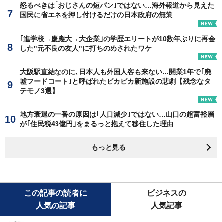
怒るべきは｢おじさんの短パン｣ではない…海外報道から見えた
国民に省エネを押し付けるだけの日本政府の無策
｢進学校→慶應大→大企業｣の学歴エリートが10数年ぶりに再会
した"元不良の友人"に打ちのめされたワケ
大阪駅直結なのに､日本人も外国人客も来ない…開業1年で｢廃
墟フードコート｣と呼ばれたピカピカ新施設の悲劇【残念なタ
テモノ3選】
地方衰退の一番の原因は｢人口減少｣ではない…山口の超富裕層
が｢住民税43億円｣をまるっと抱えて移住した理由
もっと見る
この記事の読者に
ビジネスの
人気の記事
人気記事