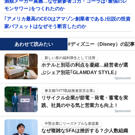
酒類メーカー震撼…なぜ新参者コカ・コーラは｢最強のレ
モンサワー｣をつくれたのか
｢アメリカ最高のCEOはアマゾン創業者である｣伝説の投資
家バフェットはなぜそう断言したのか
あわせて読みたい
#ディズニー（Disney）の記事
新しい形の福利厚生として活用
ホテルと別荘の利点を凝縮…経営者が選
ぶシェア別荘｢GLAMDAY STYLE｣
Sponsored
東京都｢HTT取組推進宣言企業｣
リサイクル企業が節電・発電・蓄電を実
践、社員のやる気と営業力も向上！
Sponsored
中堅企業にリーズナブルな新提案
なぜ複雑なSFAは挫折する？少人数組織