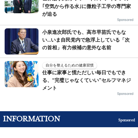
｢空気から作る水｣に微粒子工学の専門家
が迫る
Sponsored
小泉進次郎氏でも、高市早苗氏でもな
い...いま自民党内で急浮上している「次
の首相」有力候補の意外な名前
自分を整えるための健康習慣
仕事に家事と慌ただしい毎日でもでき
る、“完璧じゃなくていい”セルフマネジ
メント
Sponsored
INFORMATION
Sponsored