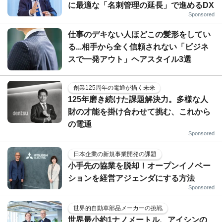
に最適な「名刺管理の延長」で進めるDX
Sponsored
仕事のデキない人ほどこの髪形をしてい
る...相手から全く信頼されない「ビジネ
スで一発アウト」ヘアスタイル3選
創業125周年の電通が描く未来
125年磨き続けた課題解決力。多様な人
財の才能を掛け合わせて挑む、これから
の電通
Sponsored
日本企業の新規事業開発の課題
小手先の協業を脱却！オープンイノベー
ションを経営アジェンダにする方法
Sponsored
世界的自動車部品メーカーの挑戦
世界最小約1ナノメートル、アイシンの