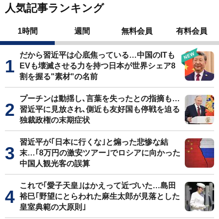
人気記事ランキング
1時間
週間
無料会員
有料会員
だから習近平は心底焦っている…中国のITも
EVも壊滅させる力を持つ日本が世界シェア8
割を握る"素材"の名前
プーチンは動揺し､言葉を失ったとの指摘も…
習近平に見放され､側近も友好国も停戦を迫る
独裁政権の末期症状
習近平が｢日本に行くな｣と煽った悲惨な結
末…｢8万円の激安ツアー｣でロシアに向かった
中国人観光客の誤算
これで｢愛子天皇｣はかえって近づいた…島田
裕巳｢野望にとらわれた麻生太郎が見落とした
皇室典範の大原則｣