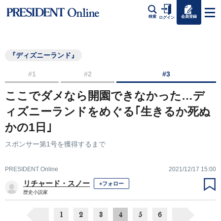
会員登録
検索
ログイン
『ディズニーランド』
#1
#2
#3
ここでダメなら開園できなかった…デ
ィズニーランドをめぐる｢生きるか死ぬ
かの1日｣
スポンサー第1号を獲得するまで
PRESIDENT Online
2021/12/17 15:00
リチャード・スノー
+フォロー
歴史小説家
1
2
3
4
5
6