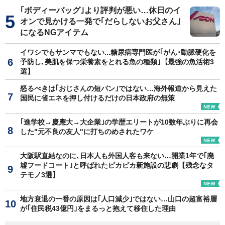
｢ボディーバッグ｣より評判が悪い…休日のイ
オンで見かける一発で｢だらしないお父さん｣
になるNGアイテム
イワシでもサンマでもない...糖尿病専門医が｢がん･動脈硬化を
予防し､美肌を保つ栄養素をとれる魚の種類｣【最強の魚活術3
選】
怒るべきは｢おじさんの短パン｣ではない…海外報道から見えた
国民に省エネを押し付けるだけの日本政府の無策
｢進学校→慶應大→大企業｣の学歴エリートが10数年ぶりに再会
した"元不良の友人"に打ちのめされたワケ
大阪駅直結なのに､日本人も外国人客も来ない…開業1年で｢廃
墟フードコート｣と呼ばれたピカピカ新施設の悲劇【残念なタ
テモノ3選】
地方衰退の一番の原因は｢人口減少｣ではない…山口の超富裕層
が｢住民税43億円｣をまるっと抱えて移住した理由