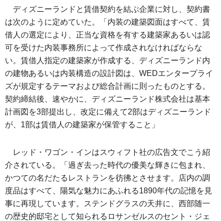
ディズニーランドと賃借契約を結ぶ企業に対し、契約書
は次のように定めていた。「内装の建築図面はすべて、賃
借人の選定により、正当な資格を有する建築家あるいは認
可を受けた内装事務所によって作成されなければならな
い。賃借人指定の建築家が作成する、ディズニーランド内
の建物あるいは内装構造の設計図は、WEDエンタープライ
ズが規定するテーマおよび総合計画に則ったものとする。
契約締結後、速やかに、ディズニーランド株式会社は基本
計画図を3部提出し、改定に備えて2部はディズニーランド
が、1部は賃借人の建築家が保管すること」
レッド・ワゴン・インはスウィフト社の広告文でこう紹
介されている。「過ぎ去った時代の優美な輝きに包まれ、
かつての名だたるレストランを彷彿とさせます。店内の調
度品はすべて、陽気な魅力にあふれる1890年代の記憶を見
事に再現しています。ステンドグラスの天井に、西部随一
の歴史的邸宅として知られるロサンゼルスのセント・ジェ