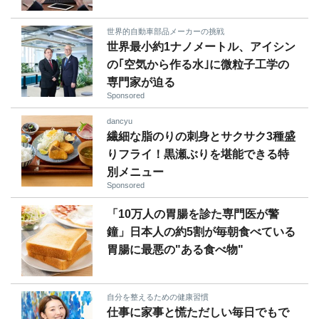
世界的自動車部品メーカーの挑戦
世界最小約1ナノメートル、アイシン
の｢空気から作る水｣に微粒子工学の
専門家が迫る
Sponsored
dancyu
繊細な脂のりの刺身とサクサク3種盛
りフライ！黒瀬ぶりを堪能できる特
別メニュー
Sponsored
「10万人の胃腸を診た専門医が警
鐘」日本人の約5割が毎朝食べている
胃腸に最悪の"ある食べ物"
自分を整えるための健康習慣
仕事に家事と慌ただしい毎日でもで