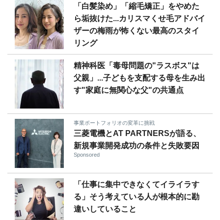
「白髪染め」「縮毛矯正」をやめた
ら垢抜けた...カリスマくせ毛アドバイ
ザーの梅雨が怖くない最高のスタイ
リング
精神科医「毒母問題の"ラスボス"は
父親」...子どもを支配する母を生み出
す"家庭に無関心な父"の共通点
事業ポートフォリオの変革に挑戦
三菱電機とAT PARTNERSが語る、
新規事業開発成功の条件と失敗要因
Sponsored
「仕事に集中できなくてイライラす
る」そう考えている人が根本的に勘
違いしていること