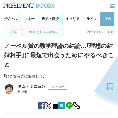
ビジネス
マネー
政治・経済
キャリア
ライフ
社会
2021/11/26 9:00
社会
『教養としての数学』
ノーベル賞の数学理論の結論…｢理想の結
婚相手｣に最短で出会うためにやるべきこ
と
｢好きなら先に告白せよ｣
キム・ミニョン
+フォロー
数学者
#