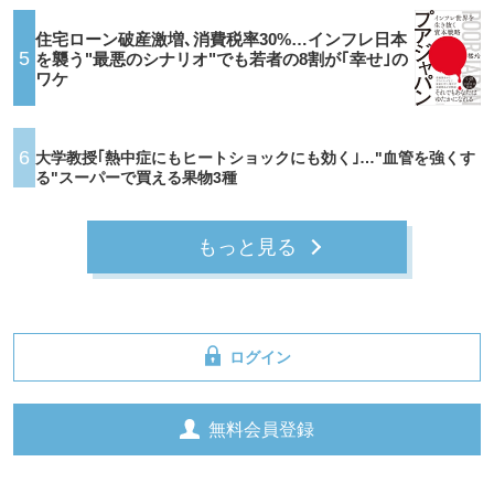
住宅ローン破産激増､消費税率30%…インフレ日本
5
を襲う"最悪のシナリオ"でも若者の8割が｢幸せ｣の
ワケ
6
大学教授｢熱中症にもヒートショックにも効く｣…"血管を強くす
る"スーパーで買える果物3種
もっと見る
ログイン
無料会員登録