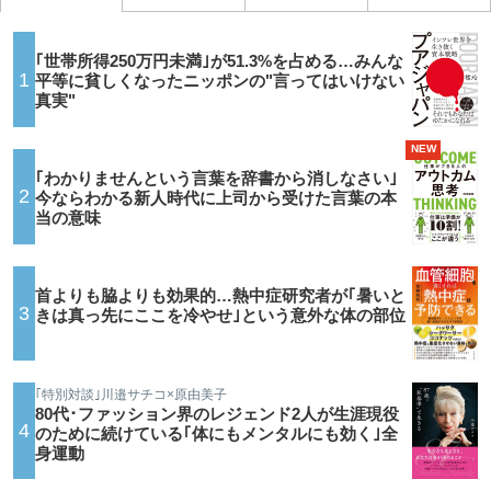
｢世帯所得250万円未満｣が51.3%を占める…みんな
1
平等に貧しくなったニッポンの"言ってはいけない
真実"
NEW
｢わかりませんという言葉を辞書から消しなさい｣
2
今ならわかる新人時代に上司から受けた言葉の本
当の意味
首よりも脇よりも効果的…熱中症研究者が｢暑いと
3
きは真っ先にここを冷やせ｣という意外な体の部位
｢特別対談｣川邉サチコ×原由美子
80代･ファッション界のレジェンド2人が生涯現役
4
のために続けている｢体にもメンタルにも効く｣全
身運動