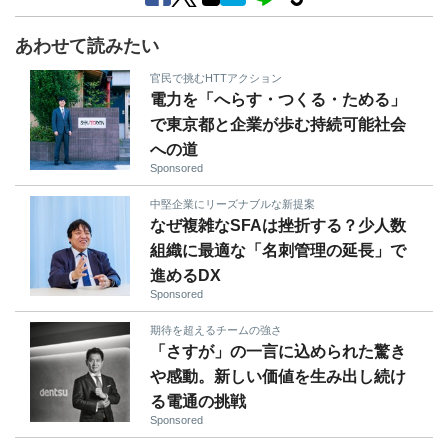
あわせて読みたい
官民で挑むHTTアクション
電力を「へらす・つくる・ためる」
で東京都と企業が歩む持続可能社会
への道
Sponsored
中堅企業にリーズナブルな新提案
なぜ複雑なSFAは挫折する？少人数
組織に最適な「名刺管理の延長」で
進めるDX
Sponsored
期待を超えるチームの強さ
「さすが」の一言に込められた驚き
や感動。新しい価値を生み出し続け
る電通の挑戦
Sponsored