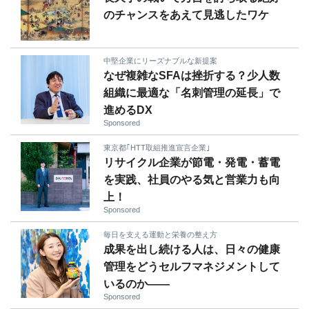
のチャンスをあえて見逃したワケ
中堅企業にリーズナブルな新提案
なぜ複雑なSFAは挫折する？少人数
組織に最適な「名刺管理の延長」で
進めるDX
Sponsored
東京都｢HTT取組推進宣言企業｣
リサイクル企業が節電・発電・蓄電
を実践、社員のやる気と営業力も向
上！
Sponsored
毎日を支える運動と栄養の整え方
成果を出し続ける人は、日々の健康
管理をどうセルフマネジメントして
いるのか——
Sponsored