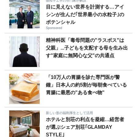
微粒子工学の専門家が解説
目に見えない世界を計測する…アイ
シンが生んだ｢世界最小の水粒子｣の
ポテンシャル
Sponsored
精神科医「毒母問題の"ラスボス"は
父親」...子どもを支配する母を生み出
す"家庭に無関心な父"の共通点
「10万人の胃腸を診た専門医が警
鐘」日本人の約5割が毎朝食べている
胃腸に最悪の"ある食べ物"
新しい形の福利厚生として活用
ホテルと別荘の利点を凝縮…経営者
が選ぶシェア別荘｢GLAMDAY
STYLE｣