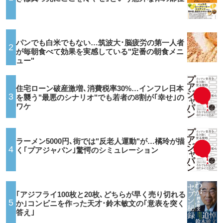
パンでも白米でもない…筑波大･脳疲労の第一人者
2
が毎朝食べて効果を実感している"定番の朝食メニ
ュー"
住宅ローン破産激増､消費税率30%…インフレ日本
3
を襲う"最悪のシナリオ"でも若者の8割が｢幸せ｣の
ワケ
ラーメン5000円､街では"反老人運動"が…橘玲が描
4
く｢プアジャパン｣驚愕のシミュレーション
｢アジフライ100枚と20枚､どちらが早く売り切れる
5
か｣コンビニを作った天才･鈴木敏文の｢意表を突く
答え｣