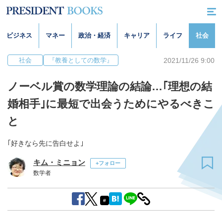
ビジネス
マネー
政治・経済
キャリア
ライフ
社会
2021/11/26 9:00
社会
『教養としての数学』
ノーベル賞の数学理論の結論…｢理想の結
婚相手｣に最短で出会うためにやるべきこ
と
｢好きなら先に告白せよ｣
キム・ミニョン
+フォロー
数学者
#