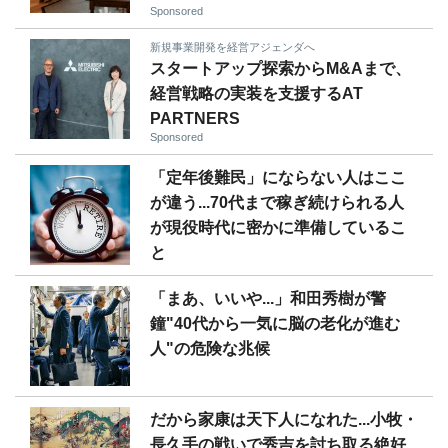
Sponsored
新規事業開発を経営アジェンダへ
スタートアップ探索からM&Aまで、
経営戦略の実装を支援するAT
PARTNERS
Sponsored
「定年後難民」にならない人はここ
が違う...70代まで稼ぎ続けられる人
が現役時代に密かに準備しているこ
と
「まあ、いいや...」和田秀樹が警
鐘"40代から一気に脳の老化が進む
人"の危険な兆候
だから家康は天下人になれた...小牧・
長久手の戦いで秀吉を討ち取る絶好