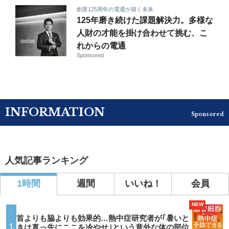
創業125周年の電通が描く未来
125年磨き続けた課題解決力。多様な
人財の才能を掛け合わせて挑む、こ
れからの電通
Sponsored
INFORMATION
Sponsored
人気記事ランキング
1時間
週間
いいね！
会員
NEW
首よりも脇よりも効果的…熱中症研究者が｢暑いと
1
きは真っ先にここを冷やせ｣という意外な体の部位