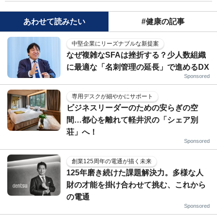
あわせて読みたい
#健康の記事
中堅企業にリーズナブルな新提案
なぜ複雑なSFAは挫折する？少人数組織
に最適な「名刺管理の延長」で進めるDX
Sponsored
専用デスクが細やかにサポート
ビジネスリーダーのための安らぎの空
間…都心を離れて軽井沢の「シェア別
荘」へ！
Sponsored
創業125周年の電通が描く未来
125年磨き続けた課題解決力。多様な人
財の才能を掛け合わせて挑む、これから
の電通
Sponsored