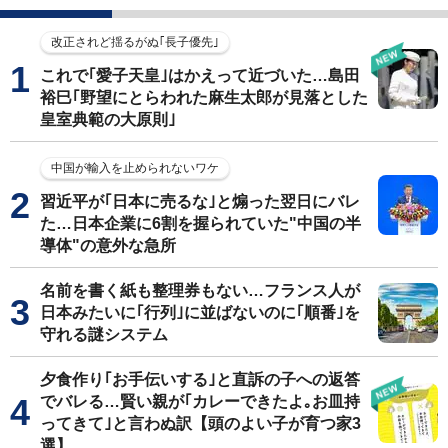
改正されど揺るがぬ｢長子優先｣
これで｢愛子天皇｣はかえって近づいた…島田
裕巳｢野望にとらわれた麻生太郎が見落とした
皇室典範の大原則｣
中国が輸入を止められないワケ
習近平が｢日本に売るな｣と煽った翌日にバレ
た…日本企業に6割を握られていた"中国の半
導体"の意外な急所
名前を書く紙も整理券もない…フランス人が
日本みたいに｢行列｣に並ばないのに｢順番｣を
守れる謎システム
夕食作り｢お手伝いする｣と直訴の子への返答
でバレる…賢い親が｢カレーできたよ｡お皿持
ってきて｣と言わぬ訳【頭のよい子が育つ家3
選】