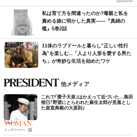
Sponsored
私は育て方を間違ったのか?毒親と私を
責める娘に明かした真実――『真綿の
檻』5巻2話
11体のラブドールと暮らし"正しい性行
為"を楽しむ...「人より人形を愛する男た
ち」が奇妙な生活を始めたワケ
これで｢愛子天皇｣はかえって近づいた…島田
裕巳｢野望にとらわれた麻生太郎が見落とし
た皇室典範の大原則｣
トップページへ