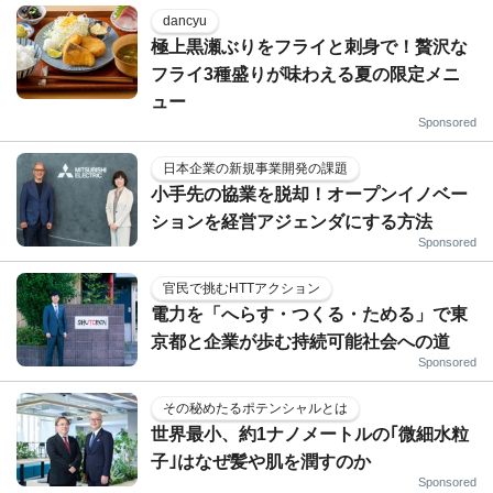
dancyu
極上黒瀬ぶりをフライと刺身で！贅沢な
フライ3種盛りが味わえる夏の限定メニ
ュー
Sponsored
日本企業の新規事業開発の課題
小手先の協業を脱却！オープンイノベー
ションを経営アジェンダにする方法
Sponsored
官民で挑むHTTアクション
電力を「へらす・つくる・ためる」で東
京都と企業が歩む持続可能社会への道
Sponsored
その秘めたるポテンシャルとは
世界最小、約1ナノメートルの｢微細水粒
子｣はなぜ髪や肌を潤すのか
Sponsored