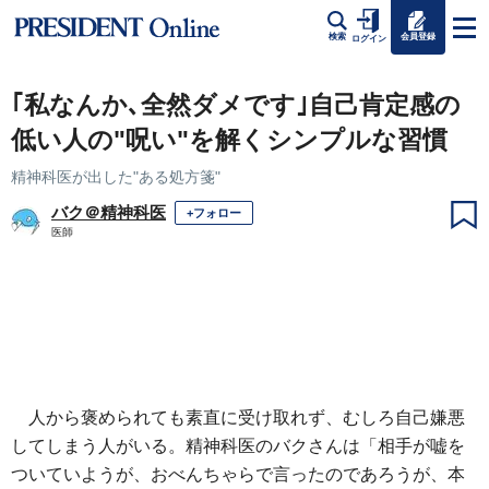
会員登録
検索
ログイン
｢私なんか､全然ダメです｣自己肯定感の
低い人の"呪い"を解くシンプルな習慣
精神科医が出した"ある処方箋"
バク＠精神科医
+フォロー
医師
人から褒められても素直に受け取れず、むしろ自己嫌悪
してしまう人がいる。精神科医のバクさんは「相手が嘘を
ついていようが、おべんちゃらで言ったのであろうが、本