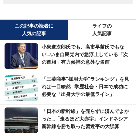
この記事の読者に
ライフの
人気の記事
人気記事
小泉進次郎氏でも、高市早苗氏でもな
い...いま自民党内で急浮上している「次
の首相」有力候補の意外な名前
「三菱商事"採用大学"ランキング」を見
れば一目瞭然...学歴社会・日本で成功に
必要な「出身大学の最低ライン」
「日本の新幹線」を売らずに済んでよか
った...「走るほど大赤字」インドネシア
新幹線を勝ち取った習近平の大誤算