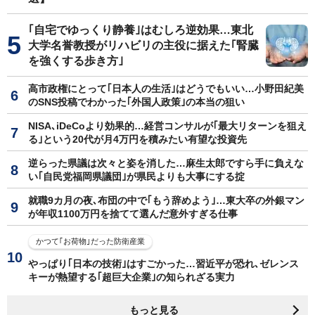
｢自宅でゆっくり静養｣はむしろ逆効果…東北
大学名誉教授がリハビリの主役に据えた｢腎臓
を強くする歩き方｣
高市政権にとって｢日本人の生活｣はどうでもいい…小野田紀美
のSNS投稿でわかった｢外国人政策｣の本当の狙い
NISA､iDeCoより効果的…経営コンサルが｢最大リターンを狙え
る｣という20代が月4万円を積みたい有望な投資先
逆らった県議は次々と姿を消した…麻生太郎ですら手に負えな
い｢自民党福岡県議団｣が県民よりも大事にする掟
就職9カ月の夜､布団の中で｢もう辞めよう｣…東大卒の外銀マン
が年収1100万円を捨てて選んだ意外すぎる仕事
かつて｢お荷物｣だった防衛産業
やっぱり｢日本の技術｣はすごかった…習近平が恐れ､ゼレンス
キーが熱望する｢超巨大企業｣の知られざる実力
もっと見る