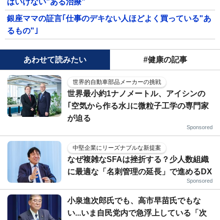
はいけない"ある治療"
銀座ママの証言｢仕事のデキない人ほどよく買っている"あ
るもの"｣
あわせて読みたい
#健康の記事
世界的自動車部品メーカーの挑戦
世界最小約1ナノメートル、アイシンの
｢空気から作る水｣に微粒子工学の専門家
が迫る
Sponsored
中堅企業にリーズナブルな新提案
なぜ複雑なSFAは挫折する？少人数組織
に最適な「名刺管理の延長」で進めるDX
Sponsored
小泉進次郎氏でも、高市早苗氏でもな
い...いま自民党内で急浮上している「次