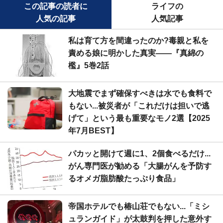
この記事の読者に
ライフの
人気の記事
人気記事
私は育て方を間違ったのか?毒親と私を
責める娘に明かした真実――『真綿の
檻』5巻2話
大地震でまず確保すべきは水でも食料で
もない...被災者が「これだけは担いで逃
げて」という最も重要なモノ2選【2025
年7月BEST】
パカッと開けて週に1、2個食べるだけ...
がん専門医が勧める「大腸がんを予防す
るオメガ脂肪酸たっぷり食品」
帝国ホテルでも椿山荘でもない...「ミシ
ュランガイド」が太鼓判を押した意外す