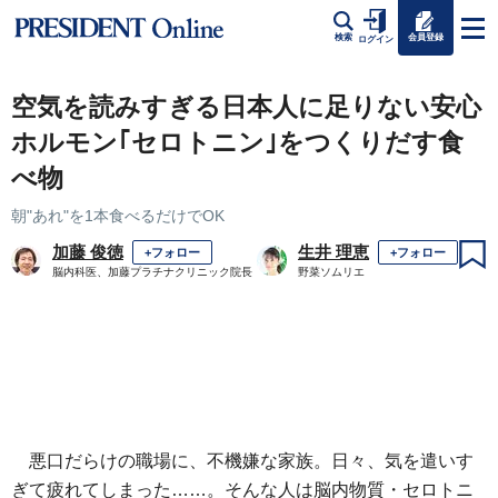
会員登録
検索
ログイン
空気を読みすぎる日本人に足りない安心
ホルモン｢セロトニン｣をつくりだす食
べ物
朝"あれ"を1本食べるだけでOK
加藤 俊徳
生井 理恵
+フォロー
+フォロー
脳内科医、加藤プラチナクリニック院長
野菜ソムリエ
悪口だらけの職場に、不機嫌な家族。日々、気を遣いす
ぎて疲れてしまった……。そんな人は脳内物質・セロトニ