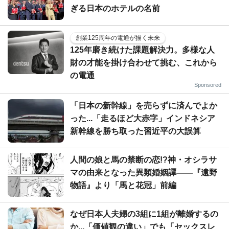
ぎる日本のホテルの名前
創業125周年の電通が描く未来
125年磨き続けた課題解決力。多様な人
財の才能を掛け合わせて挑む、これから
の電通
Sponsored
「日本の新幹線」を売らずに済んでよか
った...「走るほど大赤字」インドネシア
新幹線を勝ち取った習近平の大誤算
人間の娘と馬の禁断の恋!?神・オシラサ
マの由来となった異類婚姻譚――『遠野
物語』より「馬と花冠」前編
なぜ日本人夫婦の3組に1組が離婚するの
か...「価値観の違い」でも「セックスレ