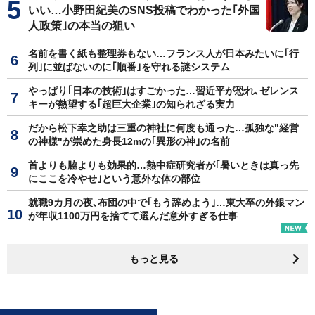
いい…小野田紀美のSNS投稿でわかった｢外国
人政策｣の本当の狙い
名前を書く紙も整理券もない…フランス人が日本みたいに｢行
列｣に並ばないのに｢順番｣を守れる謎システム
やっぱり｢日本の技術｣はすごかった…習近平が恐れ､ゼレンス
キーが熱望する｢超巨大企業｣の知られざる実力
だから松下幸之助は三重の神社に何度も通った…孤独な"経営
の神様"が崇めた身長12mの｢異形の神｣の名前
首よりも脇よりも効果的…熱中症研究者が｢暑いときは真っ先
にここを冷やせ｣という意外な体の部位
就職9カ月の夜､布団の中で｢もう辞めよう｣…東大卒の外銀マン
が年収1100万円を捨てて選んだ意外すぎる仕事
もっと見る