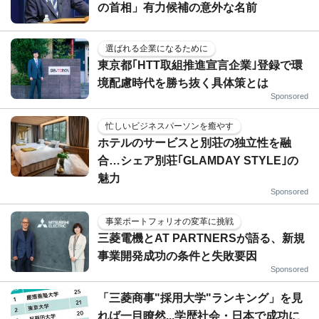
の首相」有力候補の意外な名前
選ばれる企業になるために
東京都｢HTT取組推進宣言企業｣登録で環
境配慮時代を勝ち抜く具体策とは
Sponsored
忙しいビジネスパーソンを癒やす
ホテルのサービスと別荘の独立性を融
合…シェア別荘｢GLAMDAY STYLE｣の
魅力
Sponsored
事業ポートフォリオの変革に挑戦
三菱電機とAT PARTNERSが語る、新規
事業開発成功の条件と失敗要因
Sponsored
「三菱商事"採用大学"ランキング」を見
れば一目瞭然...学歴社会・日本で成功に