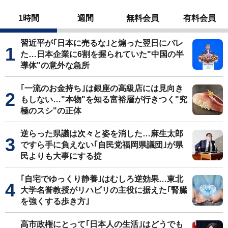
1時間
週間
無料会員
有料会員
習近平が｢日本に売るな｣と煽った翌日にバレ
た…日本企業に6割を握られていた"中国の半
導体"の意外な急所
｢一流のお金持ち｣は銀座の高級店には見向き
もしない…"本物"を知る富裕層が行きつく"究
極のスシ"の正体
逆らった県議は次々と姿を消した…麻生太郎
ですら手に負えない｢自民党福岡県議団｣が県
民よりも大事にする掟
｢自宅でゆっくり静養｣はむしろ逆効果…東北
大学名誉教授がリハビリの主役に据えた｢腎臓
を強くする歩き方｣
高市政権にとって｢日本人の生活｣はどうでも