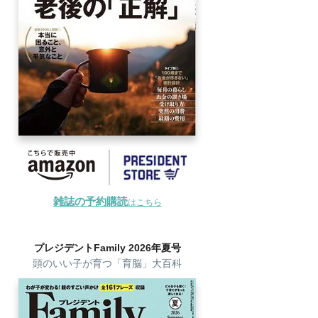
雑誌の予約購読
はこちら
プレジデントFamily 2026年夏号
頭のいい子が育つ「育脳」大百科