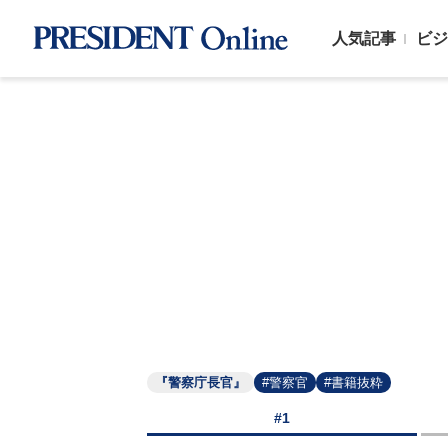
人気記事
ビジ
『警察庁長官』
#警察官
#書籍抜粋
#1