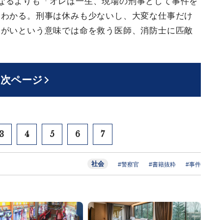
なるよりも「オレは一生、現場の刑事として事件を
くわかる。刑事は休みも少ないし、大変な仕事だけ
りがいという意味では命を救う医師、消防士に匹敵
次ページ
3
4
5
6
7
社会
#警察官
#書籍抜粋
#事件