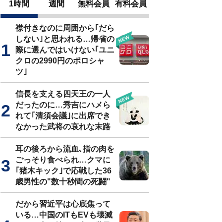
1時間
週間
無料会員
有料会員
襟付きなのに周囲から｢だら
しない｣と思われる…帰省の
際に選んではいけない｢ユニ
クロの2990円のポロシャ
ツ｣
信長を支える四天王の一人
だったのに…秀吉にハメら
れて｢清須会議｣に出席でき
なかった武将の哀れな末路
耳の後ろから流血､指の肉を
ごっそり食べられ…クマに
｢猪木キック｣で応戦した36
歳男性の"数十秒間の死闘"
だから習近平は心底焦って
いる…中国のITもEVも壊滅