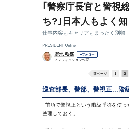
｢警察庁長官と警視
ち?｣日本人もよく知
仕事内容もキャリアもまったく別物
PRESIDENT Online
野地 秩嘉
+フォロー
ノンフィクション作家
1
2
前ページ
巡査部長、警部、警視正…階
前項で警視正という階級呼称を使っ
整理しておく。