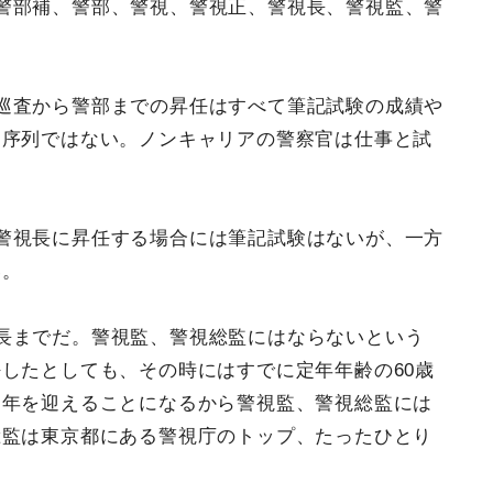
警部補、警部、警視、警視正、警視長、警視監、警
巡査から警部までの昇任はすべて筆記試験の成績や
功序列ではない。ノンキャリアの警察官は仕事と試
警視長に昇任する場合には筆記試験はないが、一方
い。
長までだ。警視監、警視総監にはならないという
したとしても、その時にはすでに定年年齢の60歳
定年を迎えることになるから警視監、警視総監には
総監は東京都にある警視庁のトップ、たったひとり