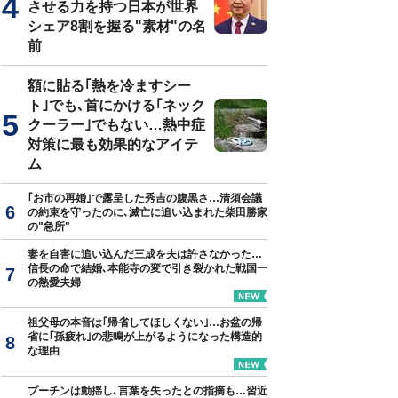
させる力を持つ日本が世界
シェア8割を握る"素材"の名
前
額に貼る｢熱を冷ますシー
ト｣でも､首にかける｢ネック
クーラー｣でもない…熱中症
対策に最も効果的なアイテ
ム
｢お市の再婚｣で露呈した秀吉の腹黒さ…清須会議
の約束を守ったのに､滅亡に追い込まれた柴田勝家
の"急所"
妻を自害に追い込んだ三成を夫は許さなかった…
信長の命で結婚､本能寺の変で引き裂かれた戦国一
の熱愛夫婦
祖父母の本音は｢帰省してほしくない｣…お盆の帰
省に｢孫疲れ｣の悲鳴が上がるようになった構造的
な理由
プーチンは動揺し､言葉を失ったとの指摘も…習近