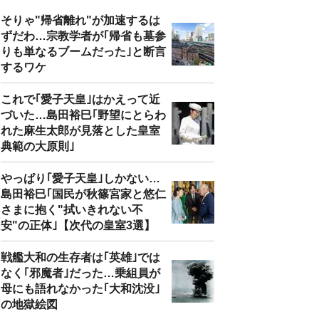
そりゃ"帰省離れ"が加速するは
ずだわ…宗教学者が｢帰省も墓参
りも単なるブームだった｣と断言
するワケ
これで｢愛子天皇｣はかえって近
づいた…島田裕巳｢野望にとらわ
れた麻生太郎が見落とした皇室
典範の大原則｣
やっぱり｢愛子天皇｣しかない…
島田裕巳｢国民が秋篠宮家と悠仁
さまに抱く"拭いきれない不
安"の正体｣【次代の皇室3選】
戦艦大和の生存者は｢英雄｣では
なく｢邪魔者｣だった…乗組員が
母にも語れなかった｢大和沈没｣
の地獄絵図