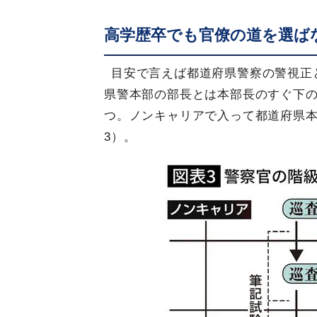
高学歴卒でも官僚の道を選ば
目安で言えば都道府県警察の警視正
県警本部の部長とは本部長のすぐ下
つ。ノンキャリアで入って都道府県
3）。