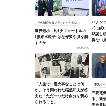
パチン
その秘めたるポテンシャルとは
式に続い
世界最小、約1ナノメートルの
黙認し
｢微細水粒子｣はなぜ髪や肌を潤
得ない見
すのか
Sponsored
「人生で一番大事なことは何
事業ポー
か」そう問われた稲盛和夫が答
三菱電機
えた「ただ一つだけ自分を褒め
る、新
られること」
失敗要