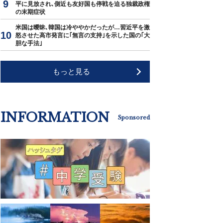
平に見放され､側近も友好国も停戦を迫る独裁政権
の末期症状
米国は曖昧､韓国は冷ややかだったが…習近平を激
怒させた高市発言に｢無言の支持｣を示した国の｢大
胆な手法｣
もっと見る
INFORMATION
Sponsored