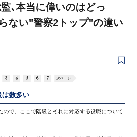
総監､本当に偉いのはどっ
らない"警察2トップ"の違い
3
4
5
6
7
次ページ
級は数多い
たので、ここで階級とそれに対応する役職について