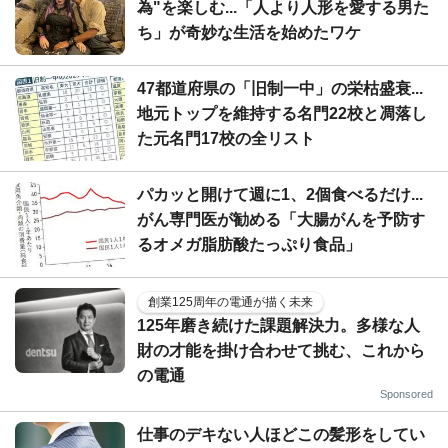
為"を楽しむ...「人より人形を愛する男た
ち」が奇妙な生活を始めたワケ
47都道府県の「旧制一中」の栄枯盛衰...
地元トップを維持する名門22校と凋落し
た元名門17校の全リスト
パカッと開けて週に1、2個食べるだけ...
がん専門医が勧める「大腸がんを予防す
るオメガ脂肪酸たっぷり食品」
創業125周年の電通が描く未来
125年磨き続けた課題解決力。多様な人
財の才能を掛け合わせて挑む、これから
の電通
Sponsored
仕事のデキない人ほどこの髪形をしてい