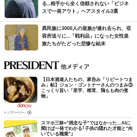
る...相手から全く信頼されない「ビジネ
スで一発アウト」ヘアスタイル3選
異民族に3000人の皇族が連れ去られ、収
容所送りに...「戦利品」になった女性皇
族たちがたどった悲惨な結末
【日本酒達人たちの、家呑み「リピートつま
み」帖】ジョン・ゴントナーさんのつまみ③
こっくり旨い「里芋、椎茸、鶏もも肉の煮
物」
トップページへ
スマホ三昧="残念な子"ではなかった…AIに
聞けば一発でわかる｢子供の隠れた才能と"向
いている職業"｣