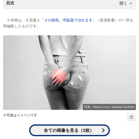
目次
※本稿は、久里建人『
その病気、市販薬で治せます
』（新潮新書）の一部を
再編集したものです。
写真＝iStock.com／Aleksej Sarifulin
※写真はイメージです
全ての画像を見る（3枚）