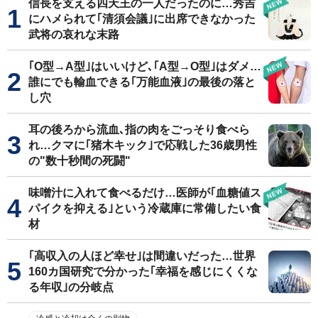
信長を支える四天王の一人だったのに…秀吉
にハメられて｢清須会議｣に出席できなかった
武将の哀れな末路
｢O型→A型｣はいいけど､｢A型→O型｣はダメ…
誰にでも輸血できる｢万能血液｣の最後の落と
し穴
耳の後ろから流血､指の肉をごっそり食べら
れ…クマに｢猪木キック｣で応戦した36歳男性
の"数十秒間の死闘"
味噌汁に入れて食べるだけ…医師が｢血糖値ス
パイクを抑える｣という冷蔵庫に常備したい食
材
｢高収入の人ほど幸せ｣は間違いだった…世界
160カ国研究で分かった｢幸福を感じにくくな
る年収｣の分岐点