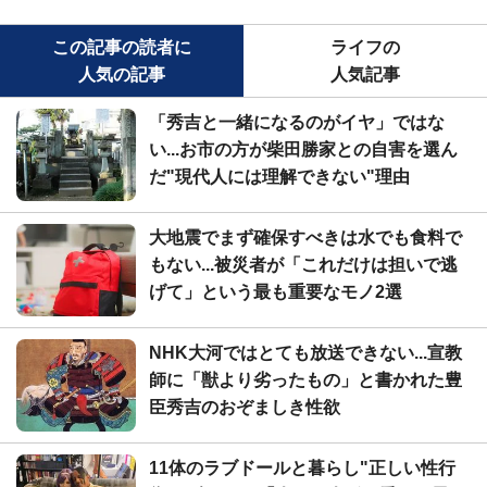
この記事の読者に
ライフの
人気の記事
人気記事
「秀吉と一緒になるのがイヤ」ではな
い...お市の方が柴田勝家との自害を選ん
だ"現代人には理解できない"理由
大地震でまず確保すべきは水でも食料で
もない...被災者が「これだけは担いで逃
げて」という最も重要なモノ2選
NHK大河ではとても放送できない...宣教
師に「獣より劣ったもの」と書かれた豊
臣秀吉のおぞましき性欲
11体のラブドールと暮らし"正しい性行