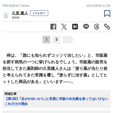
PRESIDENT Online
2021/09/06 11:00
久里 建人
+フォロー
薬剤師
1
2
痔は、「誰にも知られずコッソリ治したい」と、市販薬
を探す病気の一つに挙げられるでしょう。市販薬の販売を
担当してきた薬剤師の久里建人さんは「塗り薬が当たり前
と考えられてきた常識を覆し『塗らずに治す薬』としてヒ
ットした商品がある」といいます――。
関連記事
【第1回】｢足がかゆいから｣と安易に市販の水虫薬を使ってはいけない
これだけの理由