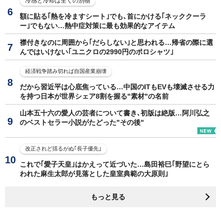
冷感と冷却は全くの別物
額に貼る｢熱を冷ますシート｣でも､首にかける｢ネッククーラ
ー｣でもない…熱中症対策に最も効果的なアイテム
襟付きなのに周囲から｢だらしない｣と思われる…帰省の際に選
んではいけない｢ユニクロの2990円のポロシャツ｣
経済戦争踏み切れば自国産業崩壊
だから習近平は心底焦っている…中国のITもEVも壊滅させる力
を持つ日本が世界シェア8割を握る"素材"の名前
山本五十六の愛人の芸者について書き､初版は絶版…阿川弘之
のベストセラー小説がたどった"その後"
改正されど揺るがぬ｢長子優先｣
これで｢愛子天皇｣はかえって近づいた…島田裕巳｢野望にとら
われた麻生太郎が見落とした皇室典範の大原則｣
もっと見る