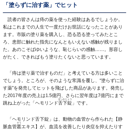
「塗らずに治す薬」でヒット
読者の皆さんは痔の薬を使った経験はあるでしょうか。
私はこれまでの人生で一度だけお世話になったことがあり
ます。市販の塗り薬を購入し、恐る恐る塗ってみたとこ
ろ、患部に触れた指先になんともいえない感触が残りまし
た。あのこそばゆいような、恥じらいの感触……。形容し
がたく、できればもう塗りたくないと思っています。
「痔は塗り薬で治すものだ」と考えている方は多いこと
でしょう。ところが、そのような常識を覆し、“塗らずに治
す薬”を発売してヒットを飛ばした商品があります。発売し
た2017年度の売上は1.5億円、さらに翌年度は7億円にまで
ぜっかじょう
跳ね上がった「ヘモリンド
舌下錠
」です。
「ヘモリンド舌下錠」は、動物の血管から作られた【静
そう
脈血管
叢
エキス】が、血流を改善したり炎症を抑えたりす