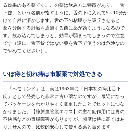
る効果のある薬です。この薬は飲み方に特徴があり、「舌
下錠」という名前が指すように、舌の下に入れて5～10分か
けて自然に溶かします。舌の下の粘膜から吸収させると、
薬を分解する肝臓を通過する前に薬が効くようになるので
す。飲み込んでしまうと、効果が弱まってしまうので注意
です（逆に、舌下錠ではない薬を舌下で使うのは危険なの
でやめてください）。
いぼ痔と切れ痔は市販薬で対処できる
「ヘモリンド」は、実は1963年に「日本初の痔用舌下
錠」として発売した非常に古い薬なのですが、最近になっ
てパッケージをわかりやすく変更したことでヒットにつな
がりました。【静脈血管叢エキス】の主な副作用には胃の
不快感などの胃腸障害がありますが、頻度は特に高くはあ
りませんので、比較的安心して使える薬と言えます。