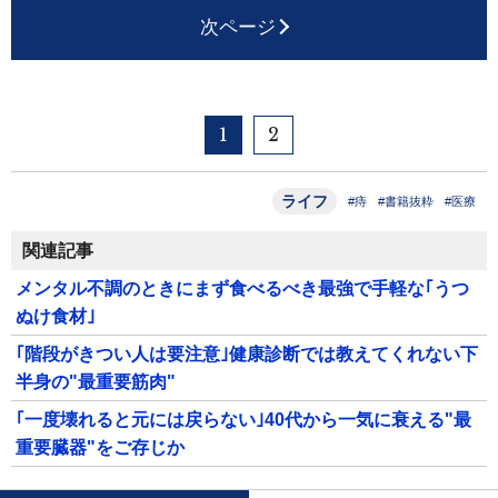
次ページ
1
2
ライフ
#痔
#書籍抜粋
#医療
関連記事
メンタル不調のときにまず食べるべき最強で手軽な｢うつ
ぬけ食材｣
｢階段がきつい人は要注意｣健康診断では教えてくれない下
半身の"最重要筋肉"
｢一度壊れると元には戻らない｣40代から一気に衰える"最
重要臓器"をご存じか