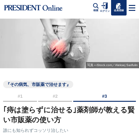
会員登録
検索
ログイン
写真＝iStock.com／Aleksej Sarifulin
『その病気、市販薬で治せます』
#1
#2
#3
｢痔は塗らずに治せる｣薬剤師が教える賢
い市販薬の使い方
誰にも知られずコッソリ治したい