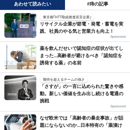
あわせて読みたい
#痔の記事
東京都｢HTT取組推進宣言企業｣
リサイクル企業が節電・発電・蓄電を実
践、社員のやる気と営業力も向上！
Sponsored
薬を飲んだせいで認知症の症状が出てし
まった...高齢者が避けるべき「認知症を
誘発する薬」の名前
期待を超えるチームの強さ
「さすが」の一言に込められた驚きや感
動。新しい価値を生み出し続ける電通の
挑戦
Sponsored
なぜ欧米では「高齢者の暴走事故」が話
題にならないのか...日本特有の「薬漬け