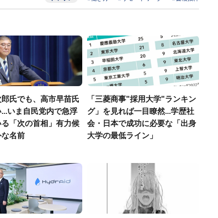
次郎氏でも、高市早苗氏
「三菱商事"採用大学"ランキン
...いま自民党内で急浮
グ」を見れば一目瞭然...学歴社
いる「次の首相」有力候
会・日本で成功に必要な「出身
外な名前
大学の最低ライン」