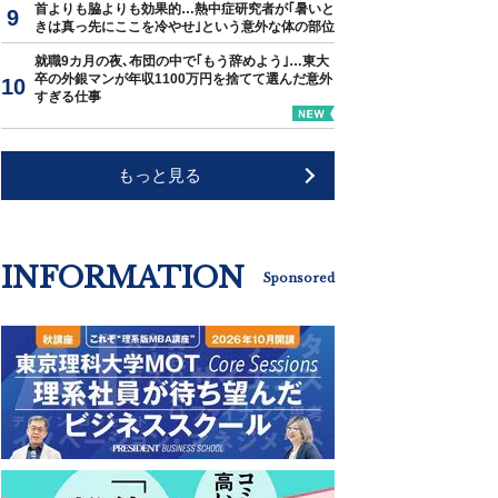
首よりも脇よりも効果的…熱中症研究者が｢暑いと
きは真っ先にここを冷やせ｣という意外な体の部位
就職9カ月の夜､布団の中で｢もう辞めよう｣…東大
卒の外銀マンが年収1100万円を捨てて選んだ意外
すぎる仕事
もっと見る
INFORMATION
Sponsored