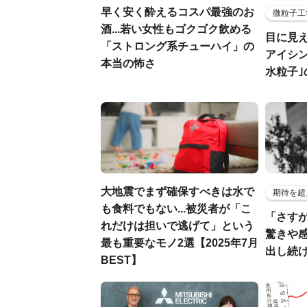
早く安く酔えるコスパ最強のお
微粒子工
酒...若い女性もゴクゴク飲める
目に見
「ストロング系チューハイ」の
アイシ
本当の怖さ
水粒子
大地震でまず確保すべきは水で
期待を超
も食料でもない...被災者が「こ
「さす
れだけは担いで逃げて」という
驚きや
最も重要なモノ2選【2025年7月
出し続
BEST】