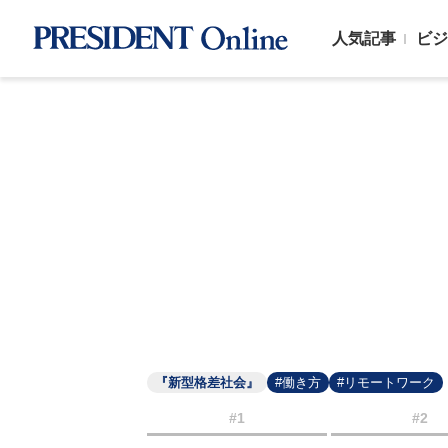
人気記事
ビジ
『新型格差社会』
#働き方
#リモートワーク
#1
#2