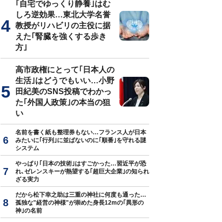
｢自宅でゆっくり静養｣はむ
しろ逆効果…東北大学名誉
教授がリハビリの主役に据
えた｢腎臓を強くする歩き
方｣
高市政権にとって｢日本人の
生活｣はどうでもいい…小野
田紀美のSNS投稿でわかっ
た｢外国人政策｣の本当の狙
い
名前を書く紙も整理券もない…フランス人が日本
みたいに｢行列｣に並ばないのに｢順番｣を守れる謎
システム
やっぱり｢日本の技術｣はすごかった…習近平が恐
れ､ゼレンスキーが熱望する｢超巨大企業｣の知られ
ざる実力
だから松下幸之助は三重の神社に何度も通った…
孤独な"経営の神様"が崇めた身長12mの｢異形の
神｣の名前