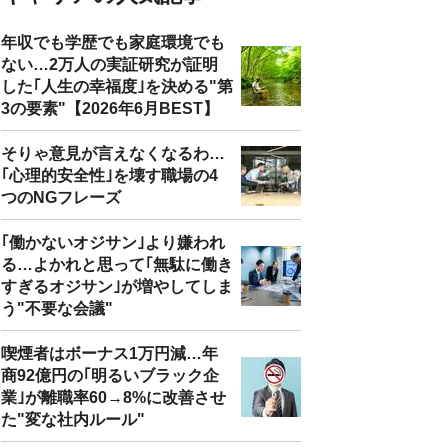
年収でも学歴でも家庭環境でも
ない…2万人の実証研究が証明
した｢人生の幸福度｣を決める"第
3の要素"【2026年6月BEST】
そりゃ意見が言えなくなるわ…
｢心理的安全性｣を壊す職場の4
つのNGフレーズ
｢働かないオジサン｣より嫌われ
る…よかれと思って｢無駄に働き
すぎるオジサン｣が増やしてしま
う"不要な会議"
喫煙者はボーナス1万円減…年
商92億円の｢明るいブラック企
業｣が離職率60→8%に改善させ
た"変な社内ルール"