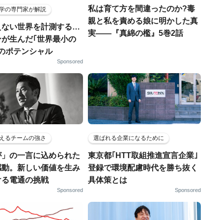
私は育て方を間違ったのか?毒
学の専門家が解説
親と私を責める娘に明かした真
えない世界を計測する…
実――『真綿の檻』5巻2話
ンが生んだ｢世界最小の
｣のポテンシャル
Sponsored
えるチームの強さ
選ばれる企業になるために
が」の一言に込められた
東京都｢HTT取組推進宣言企業｣
感動。新しい価値を生み
登録で環境配慮時代を勝ち抜く
ける電通の挑戦
具体策とは
Sponsored
Sponsored