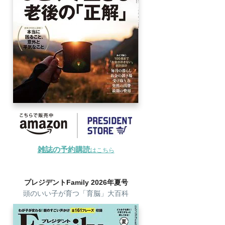
雑誌の予約購読
はこちら
プレジデントFamily 2026年夏号
頭のいい子が育つ「育脳」大百科