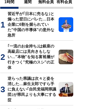
1時間
週間
無料会員
有料会員
習近平が｢日本に売るな｣と
煽った翌日にバレた…日本
企業に6割を握られてい
た"中国の半導体"の意外な
急所
｢一流のお金持ち｣は銀座の
高級店には見向きもしな
い…"本物"を知る富裕層が
行きつく"究極のスシ"の正
体
逆らった県議は次々と姿を
消した…麻生太郎ですら手
に負えない｢自民党福岡県議
団｣が県民よりも大事にする
掟