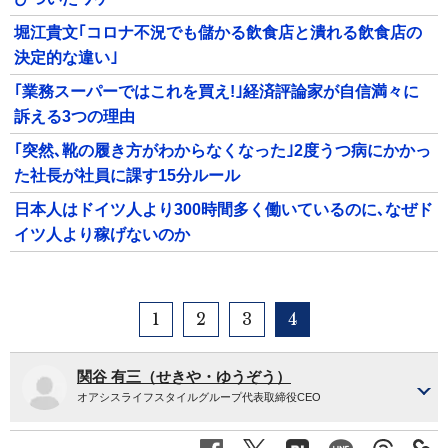
堀江貴文｢コロナ不況でも儲かる飲食店と潰れる飲食店の
決定的な違い｣
｢業務スーパーではこれを買え!｣経済評論家が自信満々に
訴える3つの理由
｢突然､靴の履き方がわからなくなった｣2度うつ病にかかっ
た社長が社員に課す15分ルール
日本人はドイツ人より300時間多く働いているのに､なぜド
イツ人より稼げないのか
1
2
3
4
関谷 有三（せきや・ゆうぞう）
オアシスライフスタイルグループ代表取締役CEO