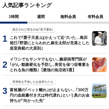
人気記事ランキング
1時間
週間
無料会員
有料会員
改正されど揺るがぬ｢長子優先｣
これで｢愛子天皇｣はかえって近づいた…島田
裕巳｢野望にとらわれた麻生太郎が見落とした
皇室典範の大原則｣
イワシでもサンマでもない...糖尿病専門医が
｢がん･動脈硬化を予防し､美背を保つ栄養素を
とれる魚の種類｣【最強の魚活術3選】
所有欲を手放したお金持ちたち
富裕層の｢ペット離れ｣が止まらない…｢300万
円の血統書付き犬は時代遅れ｣という真のお金
持ちが"向かった先"