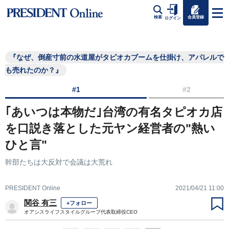
会員登録
検索
ログイン
『なぜ、倒産寸前の水道屋がタピオカブームを仕掛け、アパレルで
も売れたのか？』
#1
#2
｢あいつは本物だ｣台湾の有名タピオカ店
を口説き落とした元ヤン経営者の"熱い
ひと言"
幹部たちは大反対で会議は大荒れ
PRESIDENT Online
2021/04/21 11:00
関谷 有三
+フォロー
オアシスライフスタイルグループ代表取締役CEO