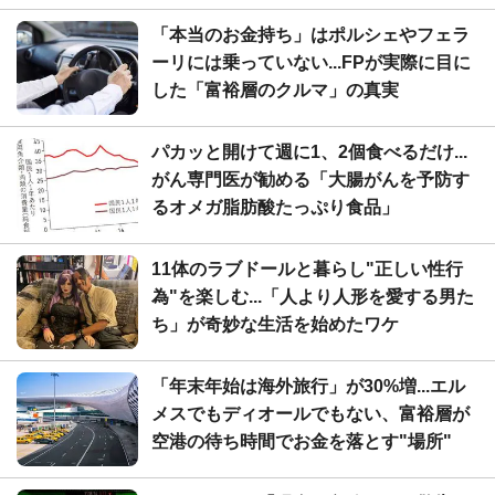
「本当のお金持ち」はポルシェやフェラ
ーリには乗っていない...FPが実際に目に
した「富裕層のクルマ」の真実
パカッと開けて週に1、2個食べるだけ...
がん専門医が勧める「大腸がんを予防す
るオメガ脂肪酸たっぷり食品」
11体のラブドールと暮らし"正しい性行
為"を楽しむ...「人より人形を愛する男た
ち」が奇妙な生活を始めたワケ
「年末年始は海外旅行」が30%増...エル
メスでもディオールでもない、富裕層が
空港の待ち時間でお金を落とす"場所"