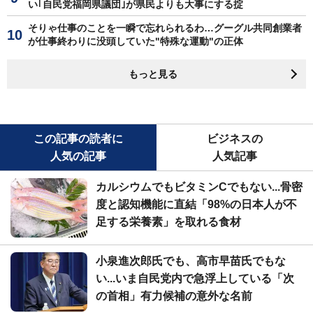
い｢自民党福岡県議団｣が県民よりも大事にする掟
そりゃ仕事のことを一瞬で忘れられるわ…グーグル共同創業者
が仕事終わりに没頭していた"特殊な運動"の正体
もっと見る
この記事の読者に
ビジネスの
人気の記事
人気記事
カルシウムでもビタミンCでもない...骨密
度と認知機能に直結「98%の日本人が不
足する栄養素」を取れる食材
小泉進次郎氏でも、高市早苗氏でもな
い...いま自民党内で急浮上している「次
の首相」有力候補の意外な名前