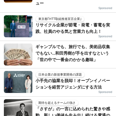
ュー
Sponsored
東京都｢HTT取組推進宣言企業｣
リサイクル企業が節電・発電・蓄電を実
践、社員のやる気と営業力も向上！
Sponsored
ギャンブルでも、旅行でも、美術品収集
でもない...和田秀樹が手を出すなという
「世の中で一番金のかかる趣味」
日本企業の新規事業開発の課題
小手先の協業を脱却！オープンイノベー
ションを経営アジェンダにする方法
Sponsored
期待を超えるチームの強さ
「さすが」の一言に込められた驚きや感
動。新しい価値を生み出し続ける電通の