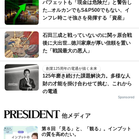
バフェットも「現金は危険だ」と警告し
た...オルカンでもS&P500でもない、イ
ンフレ時こそ強さを発揮する「資産」
石田三成と戦っていないのに関ヶ原合戦
後に大出世...徳川家康が厚い信頼を置い
た「戦国最大の悪人」
創業125周年の電通が描く未来
125年磨き続けた課題解決力。多様な人
財の才能を掛け合わせて挑む、これから
の電通
Sponsored
第８回 「見る」と、「観る」。インプット
の質を高めたい。