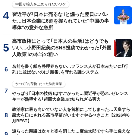
中国が輸入を止められないワケ
習近平が｢日本に売るな｣と煽った翌日にバレ
た…日本企業に6割を握られていた"中国の半
導体"の意外な急所
高市政権にとって｢日本人の生活｣はどうでも
いい…小野田紀美のSNS投稿でわかった｢外国
人政策｣の本当の狙い
名前を書く紙も整理券もない…フランス人が日本みたいに｢行
列｣に並ばないのに｢順番｣を守れる謎システム
かつて｢お荷物｣だった防衛産業
やっぱり｢日本の技術｣はすごかった…習近平が恐れ､ゼレンス
キーが熱望する｢超巨大企業｣の知られざる実力
政治家に最も向いていない人を首相にしてしまった…天皇すら
懸念を口にされる高市早苗がいますぐやるべきこと【2026年6
月BEST】
逆らった県議は次々と姿を消した…麻生太郎ですら手に負えな