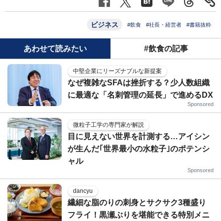
ビジネス
#飲食
#社長・経営者
#書籍抜粋
あわせて読みたい
#飲食の記事
中堅企業にリーズナブルな新提案
なぜ複雑なSFAは挫折する？少人数組織
に最適な「名刺管理の延長」で進めるDX
Sponsored
微粒子工学の専門家が解説
目に見えない世界を計測する…アイシン
が生んだ｢世界最小の水粒子｣のポテンシ
ャル
Sponsored
dancyu
繊細な脂のりの刺身とサクサク3種盛り
フライ！黒瀬ぶりを堪能できる特別メニ