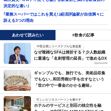
決定的な違い｣
｢業務スーパーではこれを買え!｣経済評論家が自信満々に
訴える3つの理由
あわせて読みたい
#飲食の記事
中堅企業にリーズナブルな新提案
なぜ複雑なSFAは挫折する？少人数組織
に最適な「名刺管理の延長」で進めるDX
Sponsored
ギャンブルでも、旅行でも、美術品収集
でもない...和田秀樹が手を出すなという
「世の中で一番金のかかる趣味」
忙しいビジネスパーソンを癒やす
ホテルのサービスと別荘の独立性を融