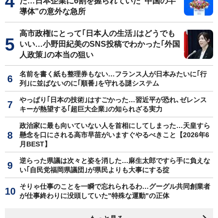
た…日本企業に6割を握られていた"中国の半
導体"の意外な急所
高市政権にとって｢日本人の生活｣はどうでも
いい…小野田紀美のSNS投稿でわかった｢外国
人政策｣の本当の狙い
名前を書く紙も整理券もない…フランス人が日本みたいに｢行
列｣に並ばないのに｢順番｣を守れる謎システム
やっぱり｢日本の技術｣はすごかった…習近平が恐れ､ゼレンス
キーが熱望する｢超巨大企業｣の知られざる実力
政治家に最も向いていない人を首相にしてしまった…天皇すら
懸念を口にされる高市早苗がいますぐやるべきこと【2026年6
月BEST】
逆らった県議は次々と姿を消した…麻生太郎ですら手に負えな
い｢自民党福岡県議団｣が県民よりも大事にする掟
そりゃ仕事のことを一瞬で忘れられるわ…グーグル共同創業者
が仕事終わりに没頭していた"特殊な運動"の正体