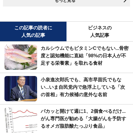
もっと見る
この記事の読者に
ビジネスの
人気の記事
人気記事
カルシウムでもビタミンCでもない...骨密
度と認知機能に直結「98%の日本人が不
足する栄養素」を取れる食材
小泉進次郎氏でも、高市早苗氏でもな
い...いま自民党内で急浮上している「次
の首相」有力候補の意外な名前
パカッと開けて週に1、2個食べるだけ...
がん専門医が勧める「大腸がんを予防す
るオメガ脂肪酸たっぷり食品」