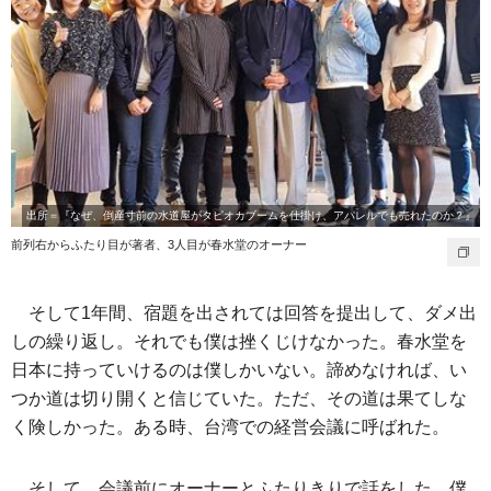
出所＝『なぜ、倒産寸前の水道屋がタピオカブームを仕掛け、アパレルでも売れたのか？』
前列右からふたり目が著者、3人目が春水堂のオーナー
そして1年間、宿題を出されては回答を提出して、ダメ出
しの繰り返し。それでも僕は挫くじけなかった。春水堂を
日本に持っていけるのは僕しかいない。諦めなければ、い
つか道は切り開くと信じていた。ただ、その道は果てしな
く険しかった。ある時、台湾での経営会議に呼ばれた。
そして、会議前にオーナーとふたりきりで話をした。僕