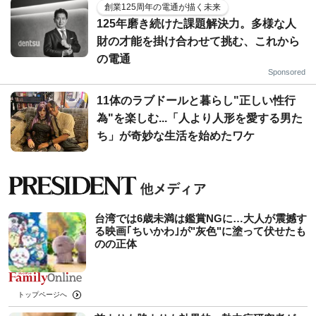
創業125周年の電通が描く未来
125年磨き続けた課題解決力。多様な人
財の才能を掛け合わせて挑む、これから
の電通
Sponsored
11体のラブドールと暮らし"正しい性行
為"を楽しむ...「人より人形を愛する男た
ち」が奇妙な生活を始めたワケ
台湾では6歳未満は鑑賞NGに…大人が震撼す
る映画｢ちいかわ｣が"灰色"に塗って伏せたも
のの正体
トップページへ