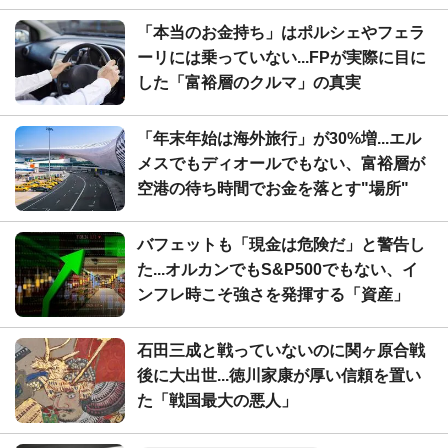
「本当のお金持ち」はポルシェやフェラ
ーリには乗っていない...FPが実際に目に
した「富裕層のクルマ」の真実
「年末年始は海外旅行」が30%増...エル
メスでもディオールでもない、富裕層が
空港の待ち時間でお金を落とす"場所"
バフェットも「現金は危険だ」と警告し
た...オルカンでもS&P500でもない、イ
ンフレ時こそ強さを発揮する「資産」
石田三成と戦っていないのに関ヶ原合戦
後に大出世...徳川家康が厚い信頼を置い
た「戦国最大の悪人」