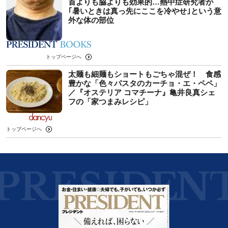
首よりも脇よりも効果的…熱中症研究者が
｢暑いときは真っ先にここを冷やせ｣という意
外な体の部位
トップページへ
太麺も細麺もショートもごちゃ混ぜ！ 食感
豊かな「色々パスタのカーチョ・エ・ペペ」
／『オステリア コマチーナ』亀井良真シェ
フの「家つまみレシピ」
トップページへ