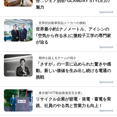
合…シェア別荘｢GLAMDAY STYLE｣の
魅力
Sponsored
世界的自動車部品メーカーの挑戦
世界最小約1ナノメートル、アイシンの
｢空気から作る水｣に微粒子工学の専門家
が迫る
Sponsored
期待を超えるチームの強さ
「さすが」の一言に込められた驚きや感
動。新しい価値を生み出し続ける電通の
挑戦
Sponsored
東京都｢HTT取組推進宣言企業｣
リサイクル企業が節電・発電・蓄電を実
践、社員のやる気と営業力も向上！
Sponsored