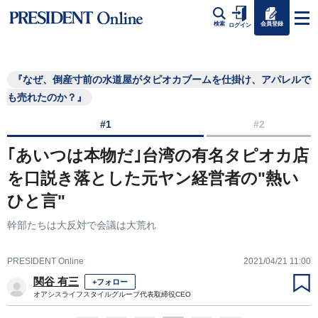
会員登録
検索
ログイン
『なぜ、倒産寸前の水道屋がタピオカブームを仕掛け、アパレルで
も売れたのか？』
#1
#2
｢あいつは本物だ｣台湾の有名タピオカ店
を口説き落とした元ヤン経営者の"熱い
ひと言"
幹部たちは大反対で会議は大荒れ
PRESIDENT Online
2021/04/21 11:00
関谷 有三
+フォロー
オアシスライフスタイルグループ代表取締役CEO