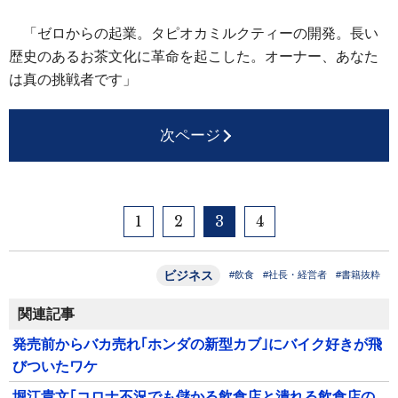
「ゼロからの起業。タピオカミルクティーの開発。長い
歴史のあるお茶文化に革命を起こした。オーナー、あなた
は真の挑戦者です」
次ページ
1
2
3
4
ビジネス
#飲食
#社長・経営者
#書籍抜粋
関連記事
発売前からバカ売れ｢ホンダの新型カブ｣にバイク好きが飛
びついたワケ
堀江貴文｢コロナ不況でも儲かる飲食店と潰れる飲食店の