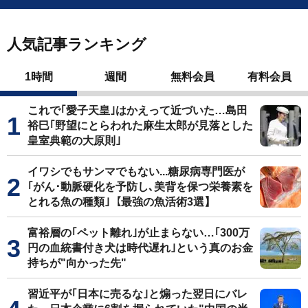
人気記事ランキング
1時間
週間
無料会員
有料会員
これで｢愛子天皇｣はかえって近づいた…島田
裕巳｢野望にとらわれた麻生太郎が見落とした
皇室典範の大原則｣
イワシでもサンマでもない...糖尿病専門医が
｢がん･動脈硬化を予防し､美背を保つ栄養素を
とれる魚の種類｣【最強の魚活術3選】
富裕層の｢ペット離れ｣が止まらない…｢300万
円の血統書付き犬は時代遅れ｣という真のお金
持ちが"向かった先"
習近平が｢日本に売るな｣と煽った翌日にバレ