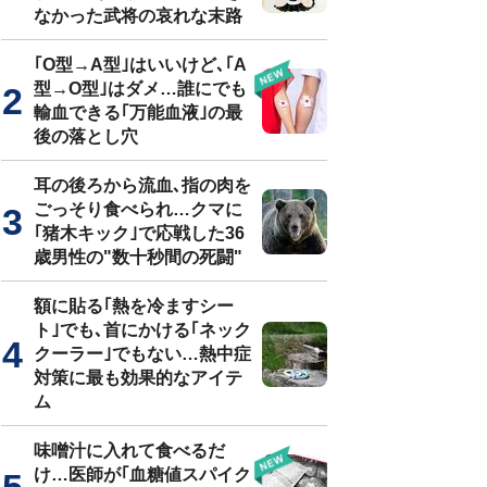
なかった武将の哀れな末路
｢O型→A型｣はいいけど､｢A
型→O型｣はダメ…誰にでも
輸血できる｢万能血液｣の最
後の落とし穴
耳の後ろから流血､指の肉を
ごっそり食べられ…クマに
｢猪木キック｣で応戦した36
歳男性の"数十秒間の死闘"
額に貼る｢熱を冷ますシー
ト｣でも､首にかける｢ネック
クーラー｣でもない…熱中症
対策に最も効果的なアイテ
ム
味噌汁に入れて食べるだ
け…医師が｢血糖値スパイク