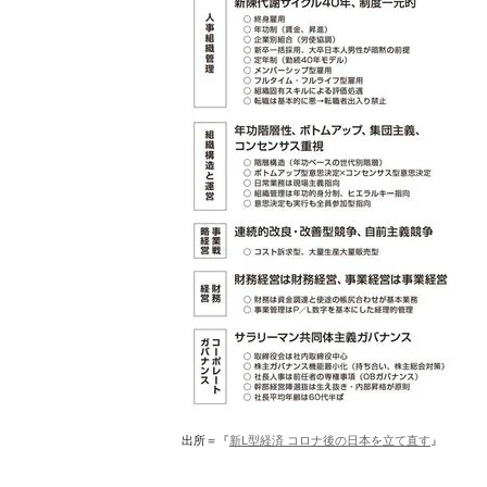
出所＝『
新L型経済 コロナ後の日本を立て直す
』