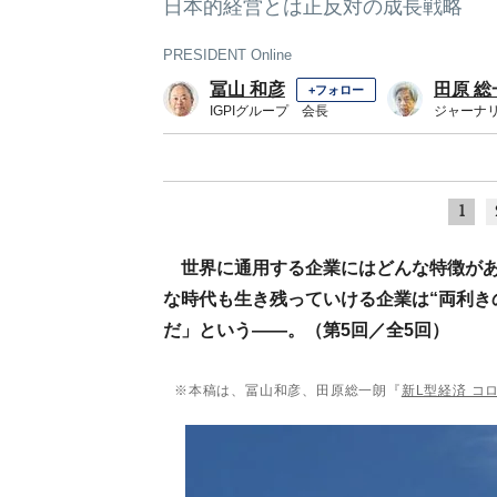
日本的経営とは正反対の成長戦略
PRESIDENT Online
冨山 和彦
田原 総
+フォロー
IGPIグループ 会長
ジャーナ
1
世界に通用する企業にはどんな特徴が
な時代も生き残っていける企業は“両利き
だ」という――。（第5回／全5回）
※本稿は、冨山和彦、田原総一朗『
新L型経済 コ