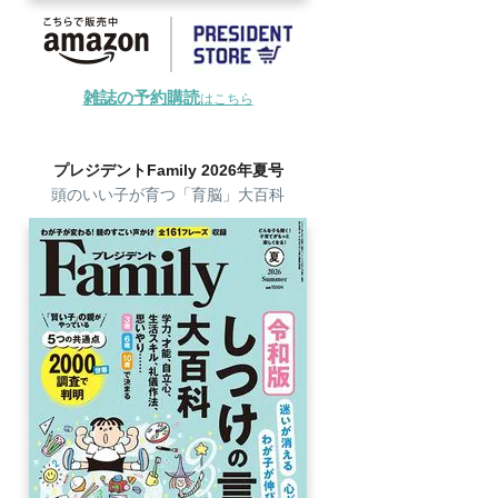
雑誌の予約購読
はこちら
プレジデントFamily 2026年夏号
頭のいい子が育つ「育脳」大百科