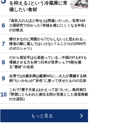
を抑える｣という冷蔵庫に常
備したい食材
｢高収入の人ほど幸せ｣は間違いだった…世界160
カ国研究で分かった｢幸福を感じにくくなる年収｣
の分岐点
襟付きなのに周囲から｢だらしない｣と思われる…
帰省の際に選んではいけない｢ユニクロの2990円
のポロシャツ｣
だから習近平は心底焦っている…中国のITもEVも
壊滅させる力を持つ日本が世界シェア8割を握
る"素材"の名前
台湾では6歳未満は鑑賞NGに…大人が震撼する映
画｢ちいかわ｣が"灰色"に塗って伏せたものの正体
これで｢愛子天皇｣はかえって近づいた…島田裕巳
｢野望にとらわれた麻生太郎が見落とした皇室典範
の大原則｣
もっと見る