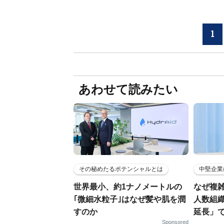
1
あわせて読みたい
その秘めたるポテンシャルとは
中堅企業
世界最小、約1ナノメートルの
なぜ複雑
｢微細水粒子｣はなぜ髪や肌を潤
人数組
すのか
延長」で
Sponsored