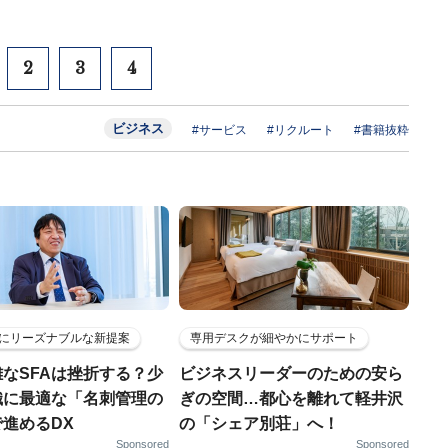
2
3
4
ビジネス
#サービス
#リクルート
#書籍抜粋
にリーズナブルな新提案
専用デスクが細やかにサポート
なSFAは挫折する？少
ビジネスリーダーのための安ら
織に最適な「名刺管理の
ぎの空間…都心を離れて軽井沢
進めるDX
の「シェア別荘」へ！
Sponsored
Sponsored