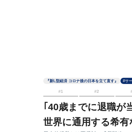
『新L型経済 コロナ後の日本を立て直す』
#サ
#1
#2
｢40歳までに退職が
世界に通用する希有