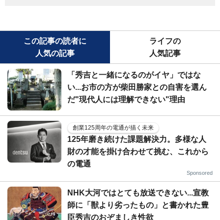
この記事の読者に
ライフの
人気の記事
人気記事
「秀吉と一緒になるのがイヤ」ではな
い...お市の方が柴田勝家との自害を選ん
だ"現代人には理解できない"理由
創業125周年の電通が描く未来
125年磨き続けた課題解決力。多様な人
財の才能を掛け合わせて挑む、これから
の電通
Sponsored
NHK大河ではとても放送できない...宣教
師に「獣より劣ったもの」と書かれた豊
臣秀吉のおぞましき性欲