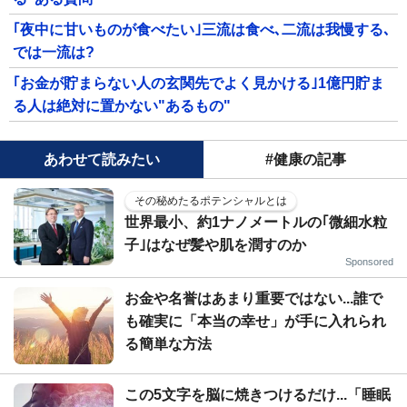
｢夜中に甘いものが食べたい｣三流は食べ､二流は我慢する､
では一流は?
｢お金が貯まらない人の玄関先でよく見かける｣1億円貯ま
る人は絶対に置かない"あるもの"
あわせて読みたい
#健康の記事
その秘めたるポテンシャルとは
世界最小、約1ナノメートルの｢微細水粒
子｣はなぜ髪や肌を潤すのか
Sponsored
お金や名誉はあまり重要ではない...誰で
も確実に「本当の幸せ」が手に入れられ
る簡単な方法
この5文字を脳に焼きつけるだけ...「睡眠