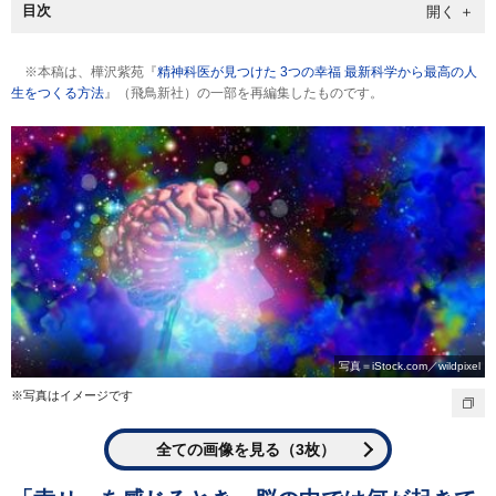
目次
※本稿は、樺沢紫苑『
精神科医が見つけた 3つの幸福 最新科学から最高の人
生をつくる方法
』（飛鳥新社）の一部を再編集したものです。
写真＝iStock.com／wildpixel
※写真はイメージです
全ての画像を見る（3枚）