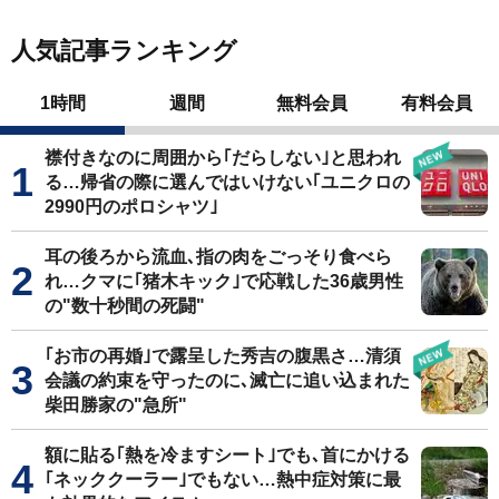
人気記事ランキング
1時間
週間
無料会員
有料会員
襟付きなのに周囲から｢だらしない｣と思われ
る…帰省の際に選んではいけない｢ユニクロの
2990円のポロシャツ｣
耳の後ろから流血､指の肉をごっそり食べら
れ…クマに｢猪木キック｣で応戦した36歳男性
の"数十秒間の死闘"
｢お市の再婚｣で露呈した秀吉の腹黒さ…清須
会議の約束を守ったのに､滅亡に追い込まれた
柴田勝家の"急所"
額に貼る｢熱を冷ますシート｣でも､首にかける
｢ネッククーラー｣でもない…熱中症対策に最