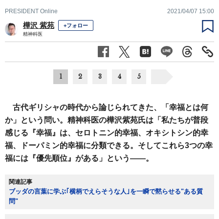
PRESIDENT Online
2021/04/07 15:00
樺沢 紫苑
+フォロー
精神科医
1
2
3
4
5
古代ギリシャの時代から論じられてきた、「幸福とは何
か」という問い。精神科医の樺沢紫苑氏は「私たちが普段
感じる『幸福』は、セロトニン的幸福、オキシトシン的幸
福、ドーパミン的幸福に分類できる。そしてこれら3つの幸
福には『優先順位』がある」という――。
関連記事
ブッダの言葉に学ぶ｢横柄でえらそうな人｣を一瞬で黙らせる"ある質
問"