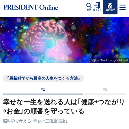
会員登録
検索
ログイン
写真＝iStock.com／wildpixel
『最新科学から最高の人生をつくる方法』
#1
#2
幸せな一生を送れる人は｢健康￫つながり
￫お金｣の順番を守っている
脳科学で考える｢幸せの三段重理論｣