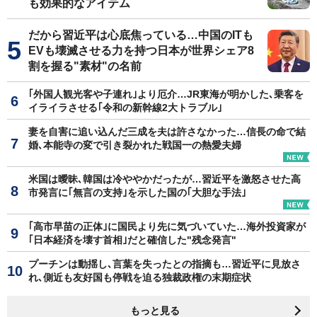
も効果的なアイテム
だから習近平は心底焦っている…中国のITも
EVも壊滅させる力を持つ日本が世界シェア8
割を握る"素材"の名前
｢外国人観光客や子連れ｣より厄介…JR東海が明かした､乗客を
イライラさせる｢令和の新幹線2大トラブル｣
妻を自害に追い込んだ三成を夫は許さなかった…信長の命で結
婚､本能寺の変で引き裂かれた戦国一の熱愛夫婦
米国は曖昧､韓国は冷ややかだったが…習近平を激怒させた高
市発言に｢無言の支持｣を示した国の｢大胆な手法｣
｢高市早苗の正体｣に国民より先に気づいていた…海外投資家が
｢日本経済を壊す首相｣だと確信した"残念発言"
プーチンは動揺し､言葉を失ったとの指摘も…習近平に見放さ
れ､側近も友好国も停戦を迫る独裁政権の末期症状
もっと見る