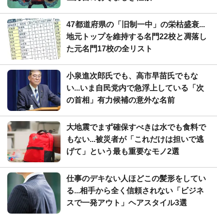
47都道府県の「旧制一中」の栄枯盛衰...
地元トップを維持する名門22校と凋落し
た元名門17校の全リスト
小泉進次郎氏でも、高市早苗氏でもな
い...いま自民党内で急浮上している「次
の首相」有力候補の意外な名前
大地震でまず確保すべきは水でも食料で
もない...被災者が「これだけは担いで逃
げて」という最も重要なモノ2選
仕事のデキない人ほどこの髪形をしてい
る...相手から全く信頼されない「ビジネ
スで一発アウト」ヘアスタイル3選