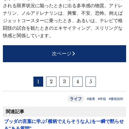
される限界状況に陥ったときに出る多幸感の物質。アドレ
ナリン、ノルアドレナリンは、興奮、不安、恐怖。例えば
ジェットコースターに乗ったとき、あるいは、テレビで格
闘技の試合を観たときのエキサイティング、スリリングな
快感と関係しています。
次ページ
1
2
3
4
5
ライフ
#健康
#幸福
#書籍抜粋
関連記事
ブッダの言葉に学ぶ｢横柄でえらそうな人｣を一瞬で黙らせ
る"ある質問"