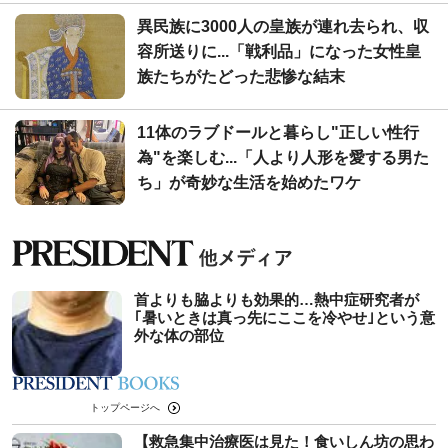
異民族に3000人の皇族が連れ去られ、収
容所送りに...「戦利品」になった女性皇
族たちがたどった悲惨な結末
11体のラブドールと暮らし"正しい性行
為"を楽しむ...「人より人形を愛する男た
ち」が奇妙な生活を始めたワケ
首よりも脇よりも効果的…熱中症研究者が
｢暑いときは真っ先にここを冷やせ｣という意
外な体の部位
トップページへ
【救急集中治療医は見た！食いしん坊の思わ