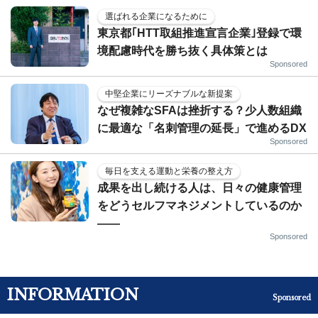
選ばれる企業になるために
東京都｢HTT取組推進宣言企業｣登録で環
境配慮時代を勝ち抜く具体策とは
Sponsored
中堅企業にリーズナブルな新提案
なぜ複雑なSFAは挫折する？少人数組織
に最適な「名刺管理の延長」で進めるDX
Sponsored
毎日を支える運動と栄養の整え方
成果を出し続ける人は、日々の健康管理
をどうセルフマネジメントしているのか
——
Sponsored
INFORMATION
Sponsored