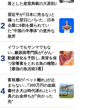
落とした皇室典範の大原則｣
習近平が｢日本に売るな｣と
煽った翌日にバレた…日本
企業に6割を握られてい
た"中国の半導体"の意外な
急所
イワシでもサンマでもな
い...糖尿病専門医が｢がん･
動脈硬化を予防し､美背を保
つ栄養素をとれる魚の種類｣
【最強の魚活術3選】
富裕層の｢ペット離れ｣が止
まらない…｢300万円の血統
書付き犬は時代遅れ｣という
真のお金持ちが"向かった
先"