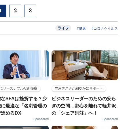
1
2
3
ライフ
#健康
#コロナウイルス
にリーズナブルな新提案
専用デスクが細やかにサポート
なSFAは挫折する？少
ビジネスリーダーのための安ら
織に最適な「名刺管理の
ぎの空間…都心を離れて軽井沢
進めるDX
の「シェア別荘」へ！
Sponsored
Sponsored