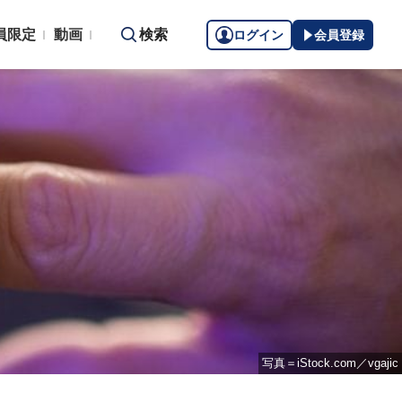
員限定
動画
検索
ログイン
会員登録
写真＝iStock.com／vgajic