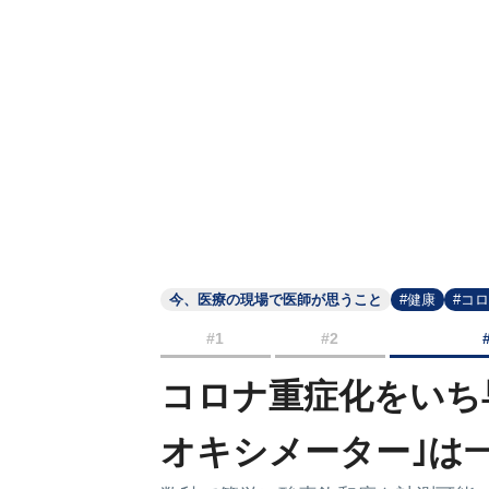
今、医療の現場で医師が思うこと
#健康
#コ
#1
#2
コロナ重症化をいち
オキシメーター｣は