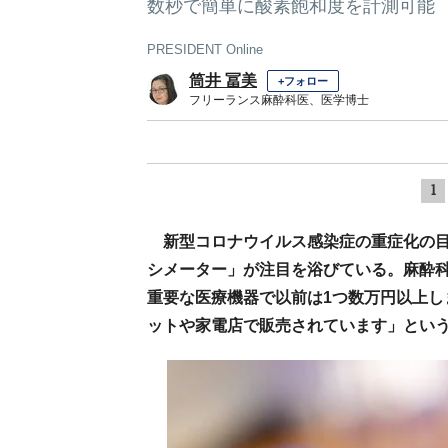
数秒で簡単に酸素飽和度を計測可能
PRESIDENT Online
筒井 冨美
+フォロー
フリーランス麻酔科医、医学博士
1
新型コロナウイルス感染症の重症化の
シメーター」が注目を浴びている。麻酔
重要な医療機器で以前は1つ数万円以上し
ットや家電店で販売されています」とい