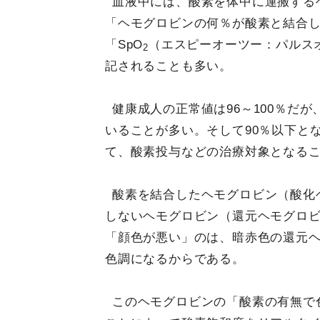
血液中には、酸素を体中に運搬する
「ヘモグロビンの何％が酸素と結合
「SpO
（エスピーオーツー：パルス
2
記されることも多い。
健康成人の正常値は96～100％だ
いることが多い。そして90％以下と
て、酸素投与などの治療対象となる
酸素を結合したヘモグロビン（酸化
しないヘモグロビン（還元ヘモグロ
「顔色が悪い」のは、暗赤色の還元
色調になるからである。
このヘモグロビンの「酸素の有無で