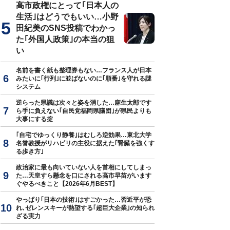
高市政権にとって｢日本人の
生活｣はどうでもいい…小野
田紀美のSNS投稿でわかっ
た｢外国人政策｣の本当の狙
い
名前を書く紙も整理券もない…フランス人が日本
みたいに｢行列｣に並ばないのに｢順番｣を守れる謎
システム
逆らった県議は次々と姿を消した…麻生太郎です
ら手に負えない｢自民党福岡県議団｣が県民よりも
大事にする掟
｢自宅でゆっくり静養｣はむしろ逆効果…東北大学
名誉教授がリハビリの主役に据えた｢腎臓を強くす
る歩き方｣
政治家に最も向いていない人を首相にしてしまっ
た…天皇すら懸念を口にされる高市早苗がいます
ぐやるべきこと【2026年6月BEST】
やっぱり｢日本の技術｣はすごかった…習近平が恐
れ､ゼレンスキーが熱望する｢超巨大企業｣の知られ
ざる実力