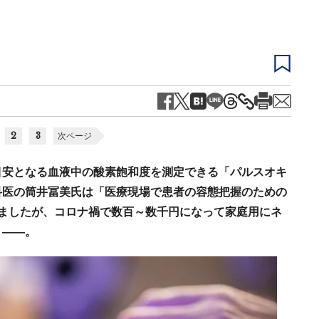
2
3
次ページ
目安となる血液中の酸素飽和度を測定できる「パルスオキ
科医の筒井冨美氏は「医療現場で患者の容態把握のための
ましたが、コロナ禍で数百～数千円になって家庭用にネ
う――。