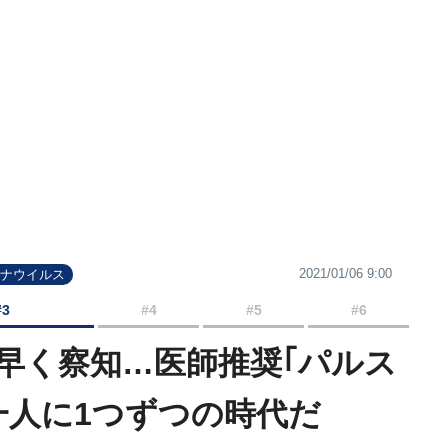
2021/01/06 9:00
ロナウイルス
#3
#4
#5
#6
早く察知…医師推奨｢パルス
一人に1つずつの時代だ