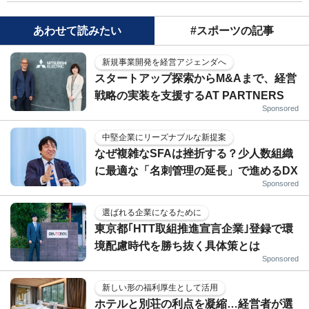
あわせて読みたい
#スポーツの記事
新規事業開発を経営アジェンダへ
スタートアップ探索からM&Aまで、経営
戦略の実装を支援するAT PARTNERS
Sponsored
中堅企業にリーズナブルな新提案
なぜ複雑なSFAは挫折する？少人数組織
に最適な「名刺管理の延長」で進めるDX
Sponsored
選ばれる企業になるために
東京都｢HTT取組推進宣言企業｣登録で環
境配慮時代を勝ち抜く具体策とは
Sponsored
新しい形の福利厚生として活用
ホテルと別荘の利点を凝縮…経営者が選