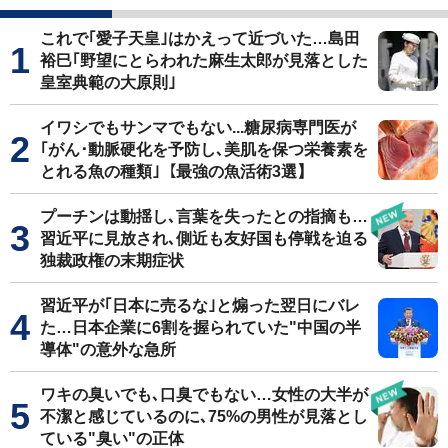
これで｢愛子天皇｣はかえって近づいた…島田
裕巳｢野望にとらわれた麻生太郎が見落とした
皇室典範の大原則｣
イワシでもサンマでもない...糖尿病専門医が
｢がん･動脈硬化を予防し､美肌を保つ栄養素を
とれる魚の種類｣【最強の魚活術3選】
プーチンは動揺し､言葉を失ったとの指摘も…
習近平に見放され､側近も友好国も停戦を迫る
独裁政権の末期症状
習近平が｢日本に売るな｣と煽った翌日にバレ
た…日本企業に6割を握られていた"中国の半
導体"の意外な急所
ワキの臭いでも､口臭でもない…女性の大半が
不潔と感じているのに､75%の男性が見落とし
ている"臭い"の正体