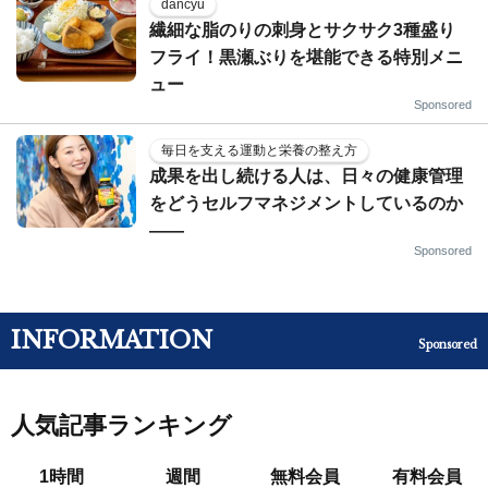
dancyu
繊細な脂のりの刺身とサクサク3種盛り
フライ！黒瀬ぶりを堪能できる特別メニ
ュー
Sponsored
毎日を支える運動と栄養の整え方
成果を出し続ける人は、日々の健康管理
をどうセルフマネジメントしているのか
——
Sponsored
INFORMATION
Sponsored
人気記事ランキング
1時間
週間
無料会員
有料会員