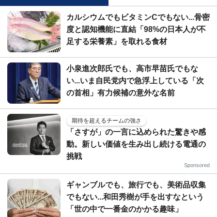
カルシウムでもビタミンCでもない...骨密
度と認知機能に直結「98%の日本人が不
足する栄養素」を取れる食材
小泉進次郎氏でも、高市早苗氏でもな
い...いま自民党内で急浮上している「次
の首相」有力候補の意外な名前
期待を超えるチームの強さ
「さすが」の一言に込められた驚きや感
動。新しい価値を生み出し続ける電通の
挑戦
Sponsored
ギャンブルでも、旅行でも、美術品収集
でもない...和田秀樹が手を出すなという
「世の中で一番金のかかる趣味」