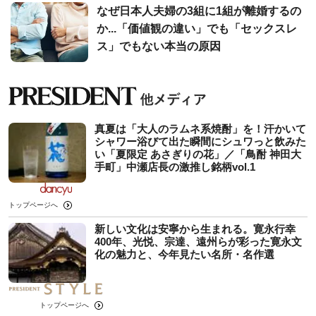
なぜ日本人夫婦の3組に1組が離婚するの
か...「価値観の違い」でも「セックスレ
ス」でもない本当の原因
真夏は「大人のラムネ系焼酎」を！汗かいて
シャワー浴びて出た瞬間にシュワっと飲みた
い「夏限定 あさぎりの花」／「鳥酎 神田大
手町」中瀬店長の激推し銘柄vol.1
トップページへ
新しい文化は安寧から生まれる。寛永行幸
400年、光悦、宗達、遠州らが彩った寛永文
化の魅力と、今年見たい名所・名作選
トップページへ