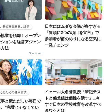
日本にはムダな会議が多すぎる
の新規事業開発の課題
「冒頭に2つの項目を宣言」で
の協業を脱却！オープン
参加者が前のめりになる空気に
ーションを経営アジェン
一発チェンジ
る方法
Sponsored
イェール大名誉教授「筆記テス
えるための健康習慣
トと偏差値は個性を潰す」...今
家事と慌ただしい毎日で
すぐ日本の学校教育を改革すべ
る、“完璧じゃなくてい
きワケとは