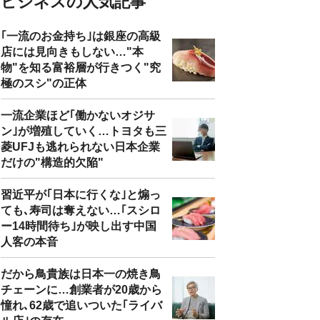
ビジネスの人気記事
｢一流のお金持ち｣は銀座の高級
店には見向きもしない…"本
物"を知る富裕層が行きつく"究
極のスシ"の正体
一流企業ほど｢働かないオジサ
ン｣が増殖していく…トヨタも三
菱UFJも逃れられない日本企業
だけの"構造的欠陥"
習近平が｢日本に行くな｣と煽っ
ても､寿司は奪えない…｢スシロ
ー14時間待ち｣が映し出す中国
人客の本音
だから鳥貴族は日本一の焼き鳥
チェーンに…創業者が20歳から
憧れ､62歳で追いついた｢ライバ