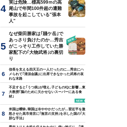
実は危険…標高599ｍの高
尾山で年間100件超の遭難
事故を起こしている"張本
人"
なぜ柴田勝家は｢賤ケ岳｣で
あっさり負けたのか…秀吉
がこっそり工作していた勝
家配下の｢大物武将｣の裏切
り
信長を支える四天王の一人だったのに…秀吉にハ
メられて｢清須会議｣に出席できなかった武将の哀
れな末路
不足すると｢うつ病｣が増え､子どものIQに影響…東
大教授｢脳のために欠かせないスーパーにある食
材｣
米国は曖昧､韓国は冷ややかだったが…習近平を激
怒させた高市発言に｢無言の支持｣を示した国の｢大
胆な手法｣