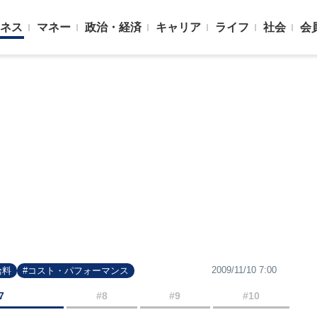
ネス
マネー
政治・経済
キャリア
ライフ
社会
会
2009/11/10 7:00
給料
#コスト・パフォーマンス
7
#8
#9
#10