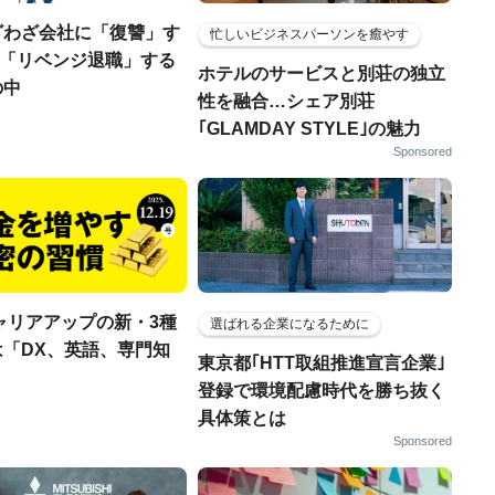
ざわざ会社に「復讐」す
忙しいビジネスパーソンを癒やす
..「リベンジ退職」する
ホテルのサービスと別荘の独立
の中
性を融合…シェア別荘
｢GLAMDAY STYLE｣の魅力
Sponsored
ャリアアップの新・3種
選ばれる企業になるために
は「DX、英語、専門知
東京都｢HTT取組推進宣言企業｣
登録で環境配慮時代を勝ち抜く
具体策とは
Sponsored