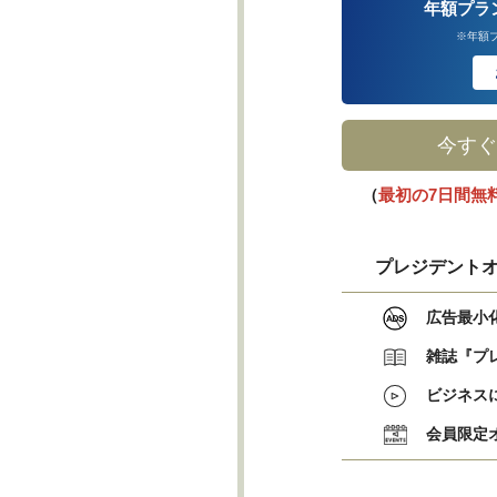
年額プラ
※年額
今すぐ
（
最初の7日間無
プレジデントオ
広告最小
雑誌『プ
ビジネス
会員限定