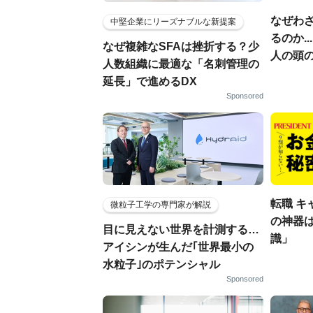
なぜわ
中堅企業にリーズナブルな新提案
るのか.
なぜ複雑なSFAは挫折する？少
人の頭
人数組織に最適な「名刺管理の
延長」で進めるDX
Sponsored
転職 キ
微粒子工学の専門家が解説
の神器
目に見えない世界を計測する…
識」
アイシンが生んだ｢世界最小の
水粒子｣のポテンシャル
Sponsored