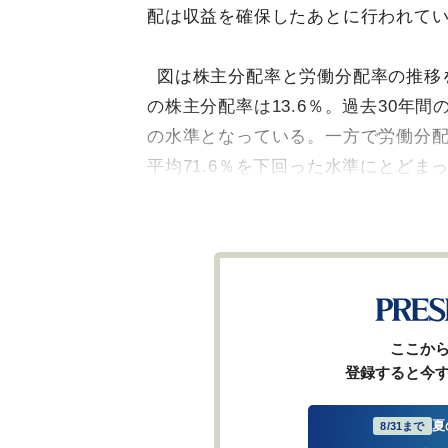
配は収益を確保したあとに行われて
図は株主分配率と労働分配率の推移を
の株主分配率は13.6％。過去30年
の水準となっている。一方で労働分配率
平均71.6％を下回った水準にとどま
ここか
登録すると今
夏
8/31まで