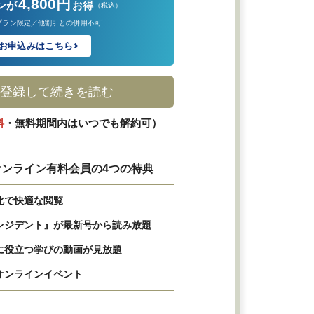
4,800円
ンが
お得
（税込）
プラン限定／他割引との併用不可
お申込みはこちら
登録して続きを読む
料
・無料期間内はいつでも解約可）
ンライン有料会員の4つの特典
化で快適な閲覧
レジデント』が最新号から読み放題
に役立つ学びの動画が見放題
オンラインイベント