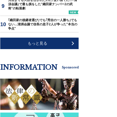
秀吉よりも大役を任されたのに､使い捨てに…｢清
須会議｣で最も損をした"織田家ナンバー2の武
将"の転落劇
｢織田家の後継者選び｣でも｢秀吉の一人勝ち｣でも
ない…清洲会議で信長の息子2人が争った"本当の
争点"
もっと見る
INFORMATION
Sponsored