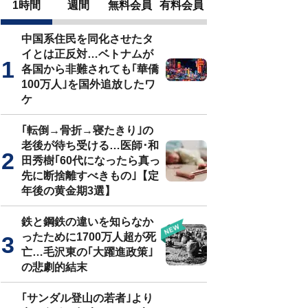
1時間
週間
無料会員
有料会員
中国系住民を同化させたタ
イとは正反対…ベトナムが
各国から非難されても｢華僑
100万人｣を国外追放したワ
ケ
｢転倒→骨折→寝たきり｣の
老後が待ち受ける…医師･和
田秀樹｢60代になったら真っ
先に断捨離すべきもの｣【定
年後の黄金期3選】
鉄と鋼鉄の違いを知らなか
ったために1700万人超が死
亡…毛沢東の｢大躍進政策｣
の悲劇的結末
｢サンダル登山の若者｣より