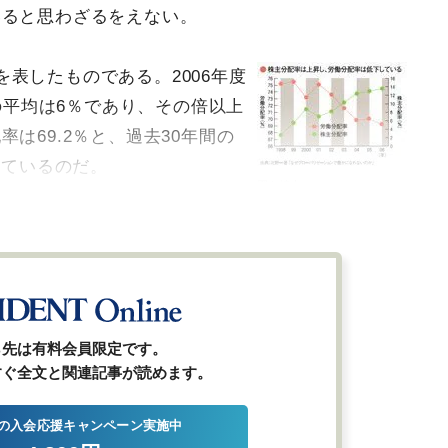
いると思わざるをえない。
表したものである。2006年度
間の平均は6％であり、その倍以上
は69.2％と、過去30年間の
っているのだ。
図を拡大
株主分配率は上昇
し、労働分配率は低
下している
ら先は有料会員限定です。
すぐ全文と関連記事が読めます。
の入会応援キャンペーン実施中