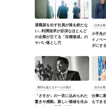
退職届を出す社員が後を絶たな
日本企業
い...利潤追求が必須なほとんど
小手先
の企業が立てる「目標達成」の
イノベ
ヤバい落とし穴
ダにす
期待を超えるチームの強さ
自分を整
「さすが」の一言に込められた
仕事に
驚きや感動。新しい価値を生み
もでき