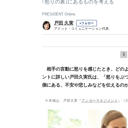
｢怒りの裏｣にあるものを考える
PRESIDENT Online
戸田 久実
+フォロー
アドット・コミュニケーション代表
1
相手の言動に怒りを感じたとき、どの
ントに詳しい戸田久実氏は、「怒りをぶ
側にある、不安や悲しみなどを伝えるの
※本稿は、戸田久実『
アンガーマネジメント
』（