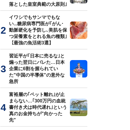
落とした皇室典範の大原則｣
イワシでもサンマでもな
い...糖尿病専門医が｢がん･
動脈硬化を予防し､美肌を保
つ栄養素をとれる魚の種類｣
【最強の魚活術3選】
習近平が｢日本に売るな｣と
煽った翌日にバレた…日本
企業に6割を握られてい
た"中国の半導体"の意外な
急所
富裕層の｢ペット離れ｣が止
まらない…｢300万円の血統
書付き犬は時代遅れ｣という
真のお金持ちが"向かった
先"