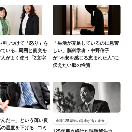
を押しつけて「怒り」を
「生活が充足しているのに息苦
ている...周囲と衝突を
しい」脳科学者・中野信子
す人がよく使う「2文字
が"不安を感じる恵まれた人"に
」
伝えたい脳の性質
なんだー」という薄い反
創業125周年の電通が描く未来
の温度を下げる...コミ
125年磨き続けた課題解決力。