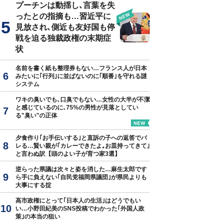
プーチンは動揺し､言葉を失
ったとの指摘も…習近平に
見放され､側近も友好国も停
戦を迫る独裁政権の末期症
状
名前を書く紙も整理券もない…フランス人が日本
みたいに｢行列｣に並ばないのに｢順番｣を守れる謎
システム
ワキの臭いでも､口臭でもない…女性の大半が不潔
と感じているのに､75%の男性が見落としてい
る"臭い"の正体
夕食作り｢お手伝いする｣と直訴の子への返答でバ
レる…賢い親が｢カレーできたよ｡お皿持ってきて｣
と言わぬ訳【頭のよい子が育つ家3選】
逆らった県議は次々と姿を消した…麻生太郎です
ら手に負えない｢自民党福岡県議団｣が県民よりも
大事にする掟
高市政権にとって｢日本人の生活｣はどうでもい
い…小野田紀美のSNS投稿でわかった｢外国人政
策｣の本当の狙い