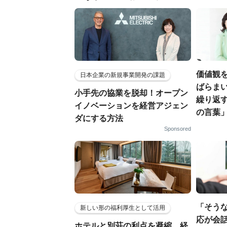
価値観
日本企業の新規事業開発の課題
ばらまい
小手先の協業を脱却！オープン
繰り返
イノベーションを経営アジェン
の言葉
ダにする方法
Sponsored
「そう
新しい形の福利厚生として活用
応が会話
ホテルと別荘の利点を凝縮…経