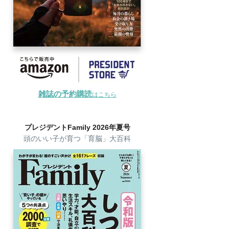
雑誌の予約購読
はこちら
プレジデントFamily 2026年夏号
頭のいい子が育つ「育脳」大百科