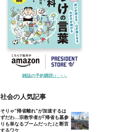
雑誌の予約購読
はこちら
社会の人気記事
そりゃ"帰省離れ"が加速するは
ずだわ…宗教学者が｢帰省も墓参
りも単なるブームだった｣と断言
するワケ