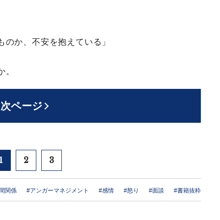
ものか、不安を抱えている」
か。
次ページ
1
2
3
人間関係
#アンガーマネジメント
#感情
#怒り
#面談
#書籍抜粋