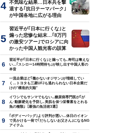
不気味な結果…日本兵を撃
退する｢抗日テーマパーク｣
が中国各地に広がる理由
習近平が｢日本に行くな｣と
煽った悲惨な結末…｢8万円
の激安ツアー｣でロシアに向
かった中国人観光客の誤算
習近平が｢日本に行くな｣と煽っても､寿司は奪えな
い…｢スシロー14時間待ち｣が映し出す中国人客の
本音
一流企業ほど｢働かないオジサン｣が増殖してい
く…トヨタも三菱UFJも逃れられない日本企業だ
けの"構造的欠陥"
イワシでもサンマでもない...糖尿病専門医が｢が
ん･動脈硬化を予防し､美肌を保つ栄養素をとれる
魚の種類｣【最強の魚活術3選】
｢ボディーバッグ｣より評判が悪い…休日のイオン
で見かける一発で｢だらしないお父さん｣になるNG
アイテム