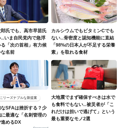
次郎氏でも、高市早苗氏
カルシウムでもビタミンCでも
...いま自民党内で急浮
ない...骨密度と認知機能に直結
いる「次の首相」有力候
「98%の日本人が不足する栄養
外な名前
素」を取れる食材
大地震でまず確保すべきは水で
にリーズナブルな新提案
も食料でもない...被災者が「こ
なSFAは挫折する？少
れだけは担いで逃げて」という
織に最適な「名刺管理の
最も重要なモノ2選
進めるDX