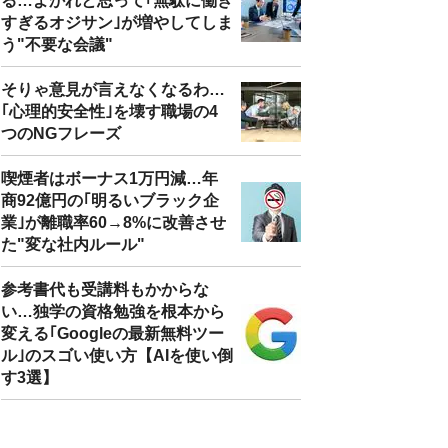
る…よかれと思って｢無駄に働き
すぎるオジサン｣が増やしてしま
う"不要な会議"
そりゃ意見が言えなくなるわ…
｢心理的安全性｣を壊す職場の4
つのNGフレーズ
喫煙者はボーナス1万円減…年
商92億円の｢明るいブラック企
業｣が離職率60→8%に改善させ
た"変な社内ルール"
参考書代も受講料もかからな
い…独学の資格勉強を根本から
変える｢Googleの最新無料ツー
ル｣のスゴい使い方【AIを使い倒
す3選】