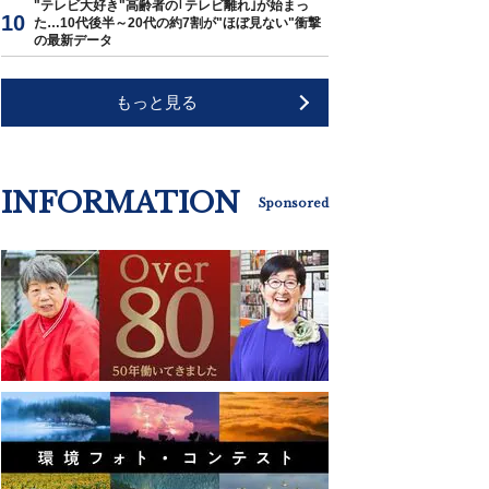
"テレビ大好き"高齢者の｢テレビ離れ｣が始まっ
た…10代後半～20代の約7割が"ほぼ見ない"衝撃
の最新データ
もっと見る
INFORMATION
Sponsored