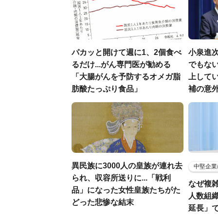
パカッと開けて週に1、2個食べ
小泉進
るだけ...がん専門医が勧める
でもない
「大腸がんを予防するオメガ脂
上して
肪酸たっぷり食品」
補の意
異民族に3000人の皇族が連れ去
中堅企業
られ、収容所送りに...「戦利
なぜ複雑
品」になった女性皇族たちがた
人数組
どった悲惨な結末
延長」で