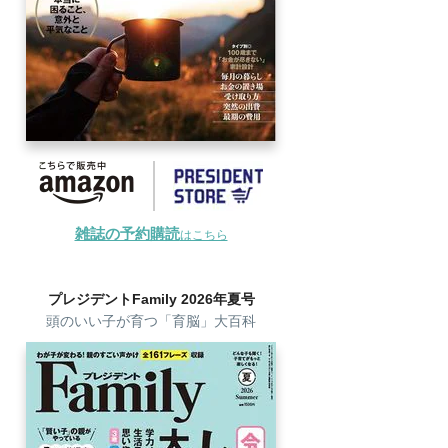
雑誌の予約購読
はこちら
プレジデントFamily 2026年夏号
頭のいい子が育つ「育脳」大百科