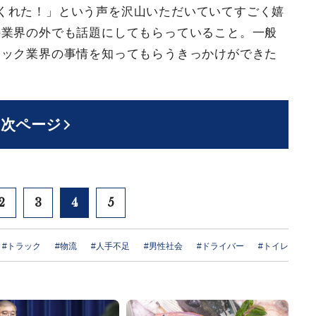
くれた！」という声を沢山いただいていてすごく嬉
の業界の外でも話題にしてもらっていること。一般
ラック業界の事情を知ってもらうきっかけができた
次ページ
2
3
4
5
#トラック
#物流
#人手不足
#男性社会
#ドライバー
#トイレ