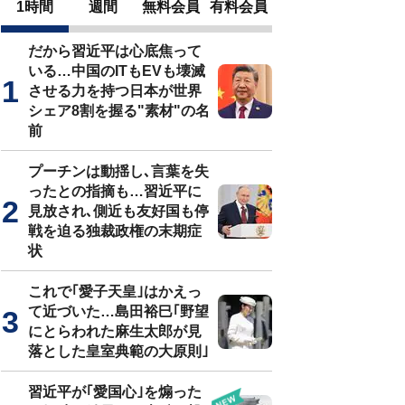
1時間
週間
無料会員
有料会員
だから習近平は心底焦って
いる…中国のITもEVも壊滅
させる力を持つ日本が世界
シェア8割を握る"素材"の名
前
プーチンは動揺し､言葉を失
ったとの指摘も…習近平に
見放され､側近も友好国も停
戦を迫る独裁政権の末期症
状
これで｢愛子天皇｣はかえっ
て近づいた…島田裕巳｢野望
にとらわれた麻生太郎が見
落とした皇室典範の大原則｣
習近平が｢愛国心｣を煽った