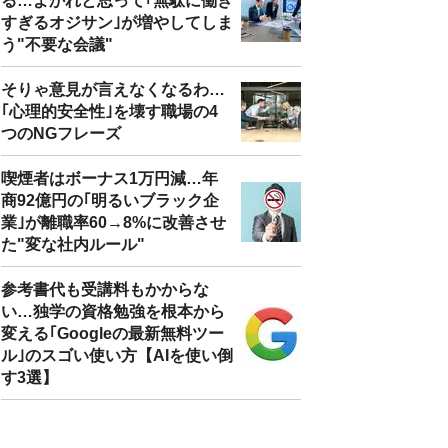
る…よかれと思って｢無駄に働き
すぎるオジサン｣が増やしてしま
う"不要な会議"
そりゃ意見が言えなくなるわ…
｢心理的安全性｣を壊す職場の4
つのNGフレーズ
喫煙者はボーナス1万円減…年
商92億円の｢明るいブラック企
業｣が離職率60→8%に改善させ
た"変な社内ルール"
参考書代も受講料もかからな
い…独学の資格勉強を根本から
変える｢Googleの最新無料ツー
ル｣のスゴい使い方【AIを使い倒
す3選】