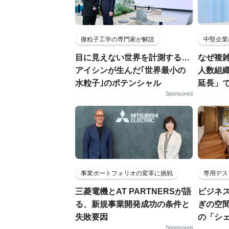
微粒子工学の専門家が解説
中堅企業
目に見えない世界を計測する…
なぜ複雑
アイシンが生んだ｢世界最小の
人数組
水粒子｣のポテンシャル
延長」で
Sponsored
事業ポートフォリオの変革に挑戦
専用デス
三菱電機とAT PARTNERSが語
ビジネ
る、新規事業開発成功の条件と
ぎの空
失敗要因
の「シ
Sponsored