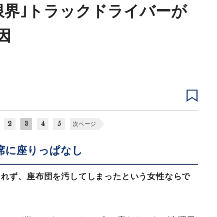
限界｣トラックドライバーが
因
2
3
4
5
次ページ
席に座りっぱなし
られず、座布団を汚してしまったという女性ならで