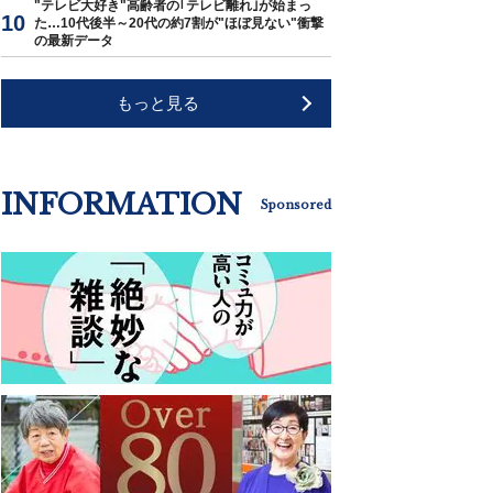
"テレビ大好き"高齢者の｢テレビ離れ｣が始まっ
た…10代後半～20代の約7割が"ほぼ見ない"衝撃
の最新データ
もっと見る
INFORMATION
Sponsored