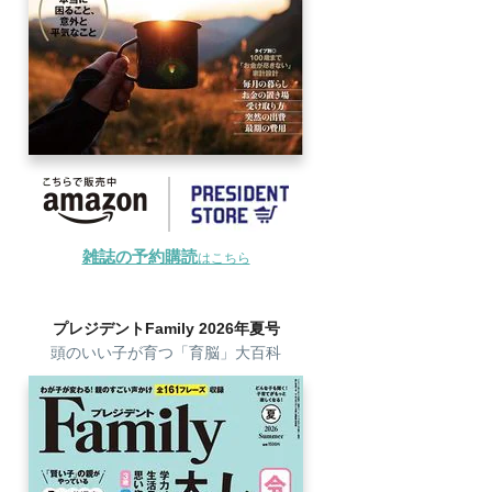
雑誌の予約購読
はこちら
プレジデントFamily 2026年夏号
頭のいい子が育つ「育脳」大百科