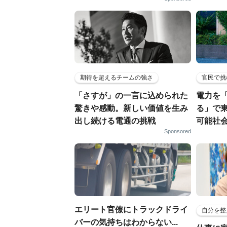
期待を超えるチームの強さ
官民で挑
「さすが」の一言に込められた
電力を
驚きや感動。新しい価値を生み
る」で
出し続ける電通の挑戦
可能社
Sponsored
エリート官僚にトラックドライ
自分を整
バーの気持ちはわからない...