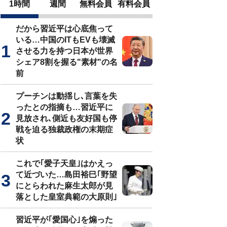
1時間
週間
無料会員
有料会員
だから習近平は心底焦って
いる…中国のITもEVも壊滅
させる力を持つ日本が世界
シェア8割を握る"素材"の名
前
プーチンは動揺し､言葉を失
ったとの指摘も…習近平に
見放され､側近も友好国も停
戦を迫る独裁政権の末期症
状
これで｢愛子天皇｣はかえっ
て近づいた…島田裕巳｢野望
にとらわれた麻生太郎が見
落とした皇室典範の大原則｣
習近平が｢愛国心｣を煽った