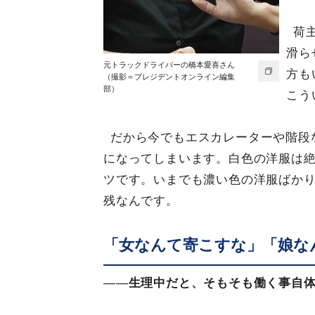
荷
滑ら
元トラックドライバーの橋本愛喜さん
方も
（撮影＝プレジデントオンライン編集
部）
こう
だから今でもエスカレーターや階段
になってしまいます。白色の洋服は
ツです。いまでも濃い色の洋服ばか
残なんです。
「女なんて寄こすな」「娘な
——
生理中だと、そもそも働く事自