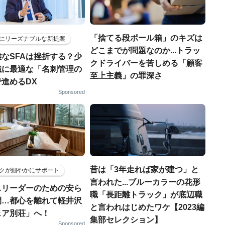
「捨てる段ボール箱」のキズは
にリーズナブルな新提案
どこまでが問題なのか...トラッ
なSFAは挫折する？少
クドライバーを苦しめる「顧客
織に最適な「名刺管理の
至上主義」の罪深さ
進めるDX
Sponsored
昔は「3年走れば家が建つ」と
クが細やかにサポート
言われた...ブルーカラーの花形
スリーダーのための安ら
職「長距離トラック」が底辺職
間…都心を離れて軽井沢
と言われはじめたワケ【2023編
ェア別荘」へ！
集部セレクション】
Sponsored