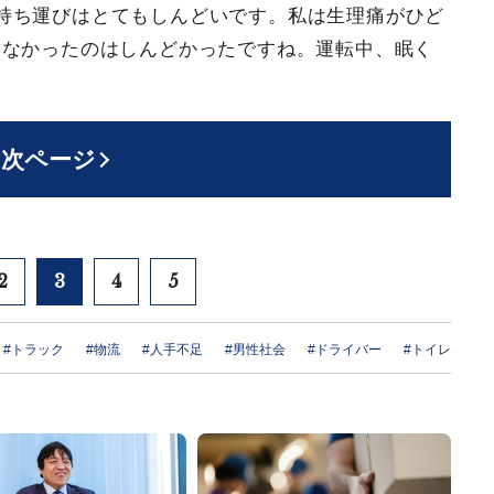
持ち運びはとてもしんどいです。私は生理痛がひど
めなかったのはしんどかったですね。運転中、眠く
次ページ
2
3
4
5
#トラック
#物流
#人手不足
#男性社会
#ドライバー
#トイレ