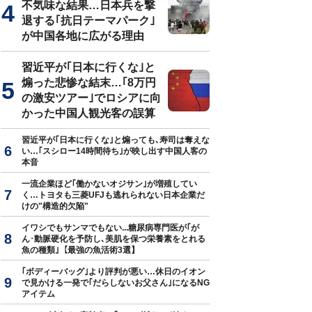
不気味な結果…日本兵を撃
退する｢抗日テーマパーク｣
が中国各地に広がる理由
習近平が｢日本に行くな｣と
煽った悲惨な結末…｢8万円
の激安ツアー｣でロシアに向
かった中国人観光客の誤算
習近平が｢日本に行くな｣と煽っても､寿司は奪えな
い…｢スシロー14時間待ち｣が映し出す中国人客の
本音
一流企業ほど｢働かないオジサン｣が増殖してい
く…トヨタも三菱UFJも逃れられない日本企業だ
けの"構造的欠陥"
イワシでもサンマでもない...糖尿病専門医が｢が
ん･動脈硬化を予防し､美肌を保つ栄養素をとれる
魚の種類｣【最強の魚活術3選】
｢ボディーバッグ｣より評判が悪い…休日のイオン
で見かける一発で｢だらしないお父さん｣になるNG
アイテム