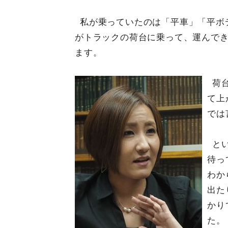
私が乗っていたのは「平車」「平ボ
がトラックの荷台に乗って、運んで
ます。
荷
て上
では
と
待っ
わか
出た
かり
た。