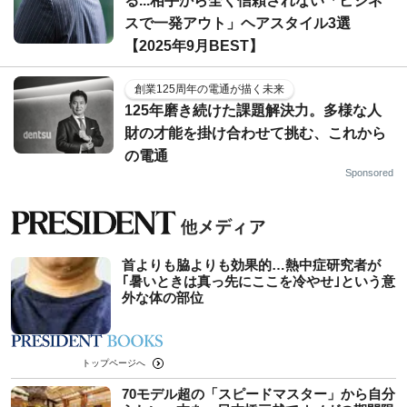
る...相手から全く信頼されない「ビジネ
スで一発アウト」ヘアスタイル3選
【2025年9月BEST】
創業125周年の電通が描く未来
125年磨き続けた課題解決力。多様な人
財の才能を掛け合わせて挑む、これから
の電通
Sponsored
首よりも脇よりも効果的…熱中症研究者が
｢暑いときは真っ先にここを冷やせ｣という意
外な体の部位
トップページへ
70モデル超の「スピードマスター」から自分