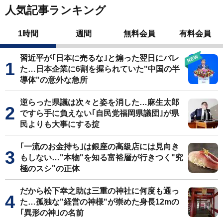
人気記事ランキング
1時間
週間
無料会員
有料会員
習近平が｢日本に売るな｣と煽った翌日にバレ
た…日本企業に6割を握られていた"中国の半
導体"の意外な急所
逆らった県議は次々と姿を消した…麻生太郎
ですら手に負えない｢自民党福岡県議団｣が県
民よりも大事にする掟
｢一流のお金持ち｣は銀座の高級店には見向き
もしない…"本物"を知る富裕層が行きつく"究
極のスシ"の正体
だから松下幸之助は三重の神社に何度も通っ
た…孤独な"経営の神様"が崇めた身長12mの
｢異形の神｣の名前