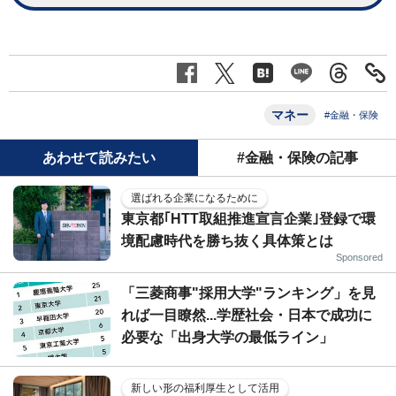
マネー
#金融・保険
あわせて読みたい
#金融・保険の記事
選ばれる企業になるために
東京都｢HTT取組推進宣言企業｣登録で環
境配慮時代を勝ち抜く具体策とは
Sponsored
「三菱商事"採用大学"ランキング」を見
れば一目瞭然...学歴社会・日本で成功に
必要な「出身大学の最低ライン」
新しい形の福利厚生として活用