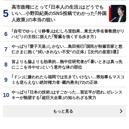
高市政権にとって｢日本人の生活｣はどうでも
いい…小野田紀美のSNS投稿でわかった｢外国
人政策｣の本当の狙い
｢自宅でゆっくり静養｣はむしろ逆効果…東北大学名誉教授がリ
ハビリの主役に据えた｢腎臓を強くする歩き方｣
やっぱり｢愛子天皇｣しかない…島田裕巳｢国民が秋篠宮家と悠
仁さまに抱く"拭いきれない不安"の正体｣【次代の皇室3選】
首よりも脇よりも効果的…熱中症研究者が｢暑いときは真っ先
にここを冷やせ｣という意外な体の部位
｢ドン｣に嫌われたら福岡では生きていけない…県知事もマスコ
ミも逆らえない絶対権力者･藏内勇夫(72)の正体
やっぱり｢日本の技術｣はすごかった…習近平が恐れ､ゼレンス
キーが熱望する｢超巨大企業｣の知られざる実力
もっと見る