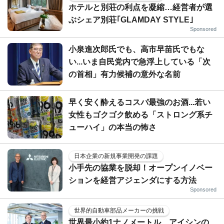
ホテルと別荘の利点を凝縮…経営者が選
ぶシェア別荘｢GLAMDAY STYLE｣
Sponsored
小泉進次郎氏でも、高市早苗氏でもな
い...いま自民党内で急浮上している「次
の首相」有力候補の意外な名前
早く安く酔えるコスパ最強のお酒...若い
女性もゴクゴク飲める「ストロング系チ
ューハイ」の本当の怖さ
日本企業の新規事業開発の課題
小手先の協業を脱却！オープンイノベー
ションを経営アジェンダにする方法
Sponsored
世界的自動車部品メーカーの挑戦
世界最小約1ナノメートル、アイシンの