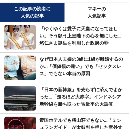
この記事の読者に
マネーの
人気の記事
人気記事
「ゆくゆくは愛子に天皇になってほし
い」そう願う上皇陛下の心を無にした...
悠仁さま誕生を利用した政府の罪
なぜ日本人夫婦の3組に1組が離婚するの
か...「価値観の違い」でも「セックスレ
ス」でもない本当の原因
「日本の新幹線」を売らずに済んでよか
った...「走るほど大赤字」インドネシア
新幹線を勝ち取った習近平の大誤算
帝国ホテルでも椿山荘でもない...「ミシ
ュランガイド」が太鼓判を押した意外す