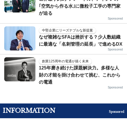
｢空気から作る水｣に微粒子工学の専門家
が迫る
Sponsored
中堅企業にリーズナブルな新提案
なぜ複雑なSFAは挫折する？少人数組織
に最適な「名刺管理の延長」で進めるDX
Sponsored
創業125周年の電通が描く未来
125年磨き続けた課題解決力。多様な人
財の才能を掛け合わせて挑む、これから
の電通
Sponsored
INFORMATION
Sponsored