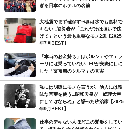
ぎる日本のホテルの名前
大地震でまず確保すべきは水でも食料で
もない...被災者が「これだけは担いで逃
げて」という最も重要なモノ2選【2025
年7月BEST】
「本当のお金持ち」はポルシェやフェラ
ーリには乗っていない...FPが実際に目に
した「富裕層のクルマ」の真実
私には明瞭にモノを言うが、他人には曖
昧な言葉を使う...昭和天皇が「総理大臣
にしてはならぬ」と語った政治家【2025
年9月BEST】
仕事のデキない人ほどこの髪形をしてい