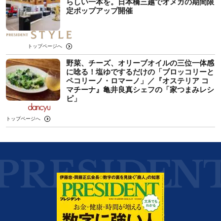
らしい一本を。日本橋三越でオメガの期間限
定ポップアップ開催
トップページへ
野菜、チーズ、オリーブオイルの三位一体感
に唸る！塩ゆでするだけの「ブロッコリーと
ペコリーノ・ロマーノ」／『オステリア コ
マチーナ』亀井良真シェフの「家つまみレシ
ピ」
トップページへ