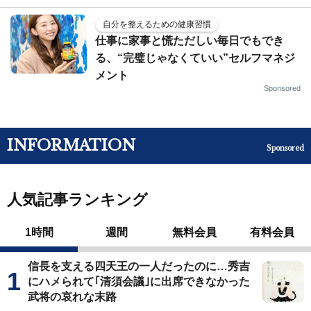
自分を整えるための健康習慣
仕事に家事と慌ただしい毎日でもでき
る、“完璧じゃなくていい”セルフマネジ
メント
Sponsored
INFORMATION
Sponsored
人気記事ランキング
1時間
週間
無料会員
有料会員
信長を支える四天王の一人だったのに…秀吉
にハメられて｢清須会議｣に出席できなかった
武将の哀れな末路