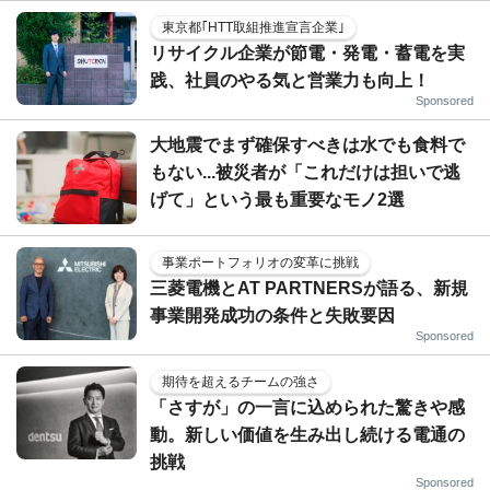
東京都｢HTT取組推進宣言企業｣
リサイクル企業が節電・発電・蓄電を実
践、社員のやる気と営業力も向上！
Sponsored
大地震でまず確保すべきは水でも食料で
もない...被災者が「これだけは担いで逃
げて」という最も重要なモノ2選
事業ポートフォリオの変革に挑戦
三菱電機とAT PARTNERSが語る、新規
事業開発成功の条件と失敗要因
Sponsored
期待を超えるチームの強さ
「さすが」の一言に込められた驚きや感
動。新しい価値を生み出し続ける電通の
挑戦
Sponsored