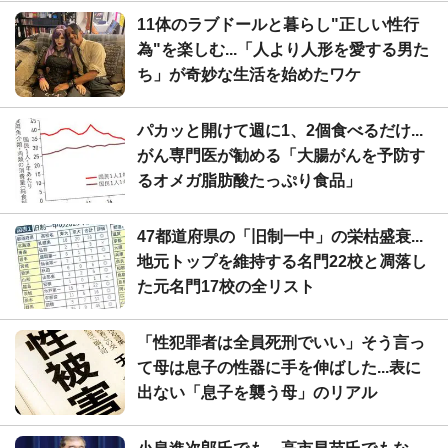
11体のラブドールと暮らし"正しい性行
為"を楽しむ...「人より人形を愛する男た
ち」が奇妙な生活を始めたワケ
パカッと開けて週に1、2個食べるだけ...
がん専門医が勧める「大腸がんを予防す
るオメガ脂肪酸たっぷり食品」
47都道府県の「旧制一中」の栄枯盛衰...
地元トップを維持する名門22校と凋落し
た元名門17校の全リスト
「性犯罪者は全員死刑でいい」そう言っ
て母は息子の性器に手を伸ばした...表に
出ない「息子を襲う母」のリアル