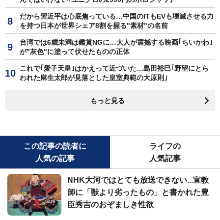
だから習近平は心底焦っている…中国のITもEVも壊滅させる力
を持つ日本が世界シェア8割を握る"素材"の名前
台湾では6歳未満は鑑賞NGに…大人が震撼する映画｢ちいかわ｣
が"灰色"に塗って伏せたものの正体
これで｢愛子天皇｣はかえって近づいた…島田裕巳｢野望にとら
われた麻生太郎が見落とした皇室典範の大原則｣
もっと見る
この記事の読者に
ライフの
人気の記事
人気記事
NHK大河ではとても放送できない...宣教
師に「獣より劣ったもの」と書かれた豊
臣秀吉のおぞましき性欲