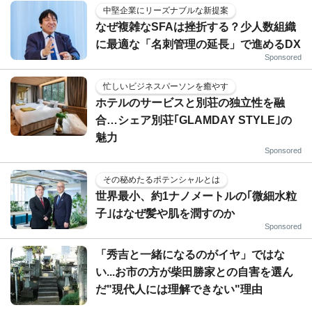
中堅企業にリーズナブルな新提案
なぜ複雑なSFAは挫折する？少人数組織
に最適な「名刺管理の延長」で進めるDX
Sponsored
忙しいビジネスパーソンを癒やす
ホテルのサービスと別荘の独立性を融
合…シェア別荘｢GLAMDAY STYLE｣の
魅力
Sponsored
その秘めたるポテンシャルとは
世界最小、約1ナノメートルの｢微細水粒
子｣はなぜ髪や肌を潤すのか
Sponsored
「秀吉と一緒になるのがイヤ」ではな
い...お市の方が柴田勝家との自害を選ん
だ"現代人には理解できない"理由