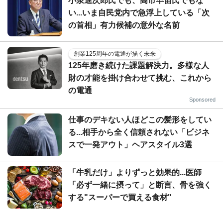
小泉進次郎氏でも、高市早苗氏でもな
い...いま自民党内で急浮上している「次
の首相」有力候補の意外な名前
創業125周年の電通が描く未来
125年磨き続けた課題解決力。多様な人
財の才能を掛け合わせて挑む、これから
の電通
Sponsored
仕事のデキない人ほどこの髪形をしてい
る...相手から全く信頼されない「ビジネ
スで一発アウト」ヘアスタイル3選
「牛乳だけ」よりずっと効果的...医師
「必ず一緒に摂って」と断言、骨を強く
する"スーパーで買える食材"