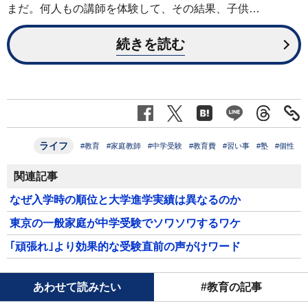
まだ。何人もの講師を体験して、その結果、子供…
続きを読む
ライフ
#教育
#家庭教師
#中学受験
#教育費
#習い事
#塾
#個性
関連記事
なぜ入学時の順位と大学進学実績は異なるのか
東京の一般家庭が中学受験でソワソワするワケ
｢頑張れ｣より効果的な受験直前の声がけワード
あわせて読みたい
#教育の記事