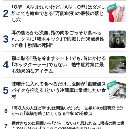
｢O型→A型｣はいいけど､｢A型→O型｣はダメ…
誰にでも輸血できる｢万能血液｣の最後の落と
し穴
耳の後ろから流血､指の肉をごっそり食べら
れ…クマに｢猪木キック｣で応戦した36歳男性
の"数十秒間の死闘"
額に貼る｢熱を冷ますシート｣でも､首にかける
｢ネッククーラー｣でもない…熱中症対策に最
も効果的なアイテム
味噌汁に入れて食べるだけ…医師が｢血糖値ス
パイクを抑える｣という冷蔵庫に常備したい食
材
｢高収入の人ほど幸せ｣は間違いだった…世界160カ国研究で分
かった｢幸福を感じにくくなる年収｣の分岐点
襟付きなのに周囲から｢だらしない｣と思われる…帰省の際に選
んではいけない｢ユニクロの2990円のポロシャツ｣