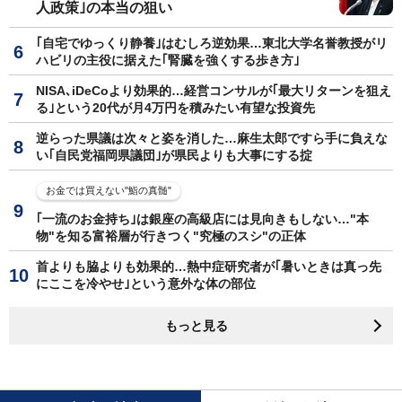
人政策｣の本当の狙い
｢自宅でゆっくり静養｣はむしろ逆効果…東北大学名誉教授がリ
ハビリの主役に据えた｢腎臓を強くする歩き方｣
NISA､iDeCoより効果的…経営コンサルが｢最大リターンを狙え
る｣という20代が月4万円を積みたい有望な投資先
逆らった県議は次々と姿を消した…麻生太郎ですら手に負えな
い｢自民党福岡県議団｣が県民よりも大事にする掟
お金では買えない"鮨の真髄"
｢一流のお金持ち｣は銀座の高級店には見向きもしない…"本
物"を知る富裕層が行きつく"究極のスシ"の正体
首よりも脇よりも効果的…熱中症研究者が｢暑いときは真っ先
にここを冷やせ｣という意外な体の部位
もっと見る