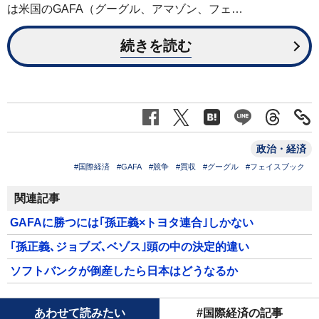
は米国のGAFA（グーグル、アマゾン、フェ…
続きを読む
政治・経済
#国際経済
#GAFA
#競争
#買収
#グーグル
#フェイスブック
関連記事
GAFAに勝つには｢孫正義×トヨタ連合｣しかない
｢孫正義､ジョブズ､ベゾス｣頭の中の決定的違い
ソフトバンクが倒産したら日本はどうなるか
あわせて読みたい
#国際経済の記事