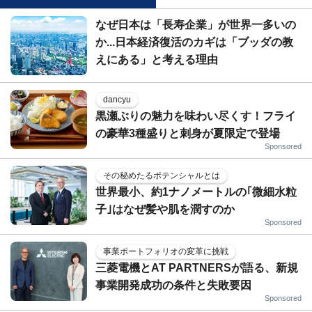
なぜ日本は「長寿企業」が世界一多いの
か...日本経済復活のカギは「ブッダの教
えにある」と考える理由
dancyu
黒瀬ぶりの魅力を味わい尽くす！フライ
の豪華3種盛りと刺身が夏限定で登場
Sponsored
その秘めたるポテンシャルとは
世界最小、約1ナノメートルの｢微細水粒
子｣はなぜ髪や肌を潤すのか
Sponsored
事業ポートフォリオの変革に挑戦
三菱電機とAT PARTNERSが語る、新規
事業開発成功の条件と失敗要因
Sponsored