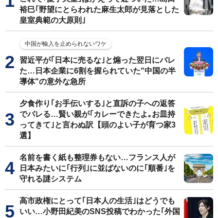
裕巳｢野望にとらわれた麻生太郎が見落とした
皇室典範の大原則｣
中国が輸入を止められないワケ
習近平が｢日本に売るな｣と煽った翌日にバレ
た…日本企業に6割を握られていた"中国の半
導体"の意外な急所
夕食作り｢お手伝いする｣と直訴の子への返答
でバレる…賢い親が｢カレーできたよ｡お皿持
ってきて｣と言わぬ訳【頭のよい子が育つ家3
選】
名前を書く紙も整理券もない…フランス人が
日本みたいに｢行列｣に並ばないのに｢順番｣を
守れる謎システム
高市政権にとって｢日本人の生活｣はどうでも
いい…小野田紀美のSNS投稿でわかった｢外国