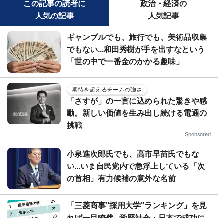
この記事の読者に
政治・経済の
人気の記事
人気記事
ギャンブルでも、旅行でも、美術品収集
でもない...和田秀樹が手を出すなという
「世の中で一番金のかかる趣味」
期待を超えるチームの強さ
「さすが」の一言に込められた驚きや感
動。新しい価値を生み出し続ける電通の
挑戦
Sponsored
小泉進次郎氏でも、高市早苗氏でもな
い...いま自民党内で急浮上している「次
の首相」有力候補の意外な名前
「三菱商事"採用大学"ランキング」を見
れば一目瞭然...学歴社会・日本で成功に