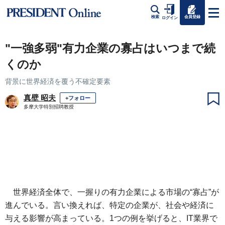
会員登録
検索
ログイン
"一強多弱"有力企業の寡占はいつまで続
くのか
背景に世界経済を覆う不確定要素
真壁 昭夫
+フォロー
多摩大学特別招聘教授
世界経済全体で、一握りの有力企業による市場の“寡占”が
進んでいる。言い換えれば、特定の企業が、社会や経済に
与える影響が高まっている。1つの例を挙げると、IT業界で