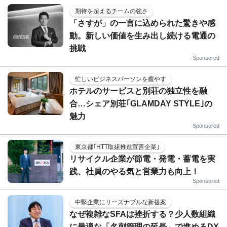
期待を超えるチームの強さ
「さすが」の一言に込められた驚きや感
動。新しい価値を生み出し続ける電通の
挑戦
Sponsored
忙しいビジネスパーソンを癒やす
ホテルのサービスと別荘の独立性を融
合…シェア別荘｢GLAMDAY STYLE｣の
魅力
Sponsored
東京都｢HTT取組推進宣言企業｣
リサイクル企業が節電・発電・蓄電を実
践、社員のやる気と営業力も向上！
Sponsored
中堅企業にリーズナブルな新提案
なぜ複雑なSFAは挫折する？少人数組織
に最適な「名刺管理の延長」で進めるDX