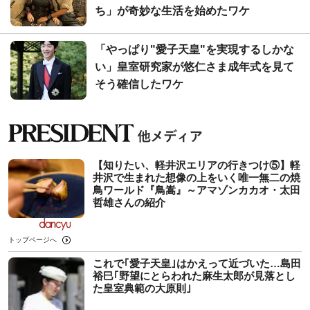
ち」が奇妙な生活を始めたワケ
「やっぱり"愛子天皇"を実現するしかな
い」皇室研究家が悠仁さま成年式を見て
そう確信したワケ
【知りたい、軽井沢エリアの行きつけ⑤】軽
井沢で生まれた想像の上をいく唯一無二の焼
鳥ワールド『鳥嵩』～アマゾンカカオ・太田
哲雄さんの紹介
トップページへ
これで｢愛子天皇｣はかえって近づいた…島田
裕巳｢野望にとらわれた麻生太郎が見落とし
た皇室典範の大原則｣