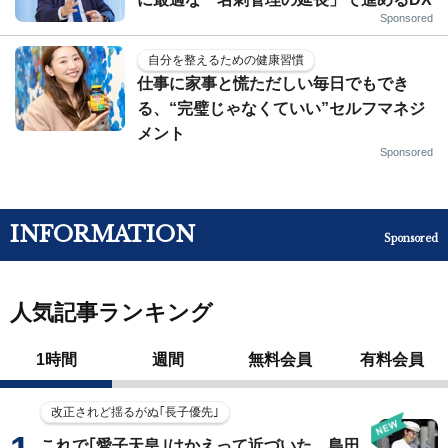
Sponsored
自分を整えるための健康習慣
仕事に家事と慌ただしい毎日でもでき
る、“完璧じゃなくていい”セルフマネジ
メント
Sponsored
INFORMATION
Sponsored
人気記事ランキング
1時間
週間
無料会員
有料会員
改正されど揺るがぬ｢長子優先｣
これで｢愛子天皇｣はかえって近づいた…島田