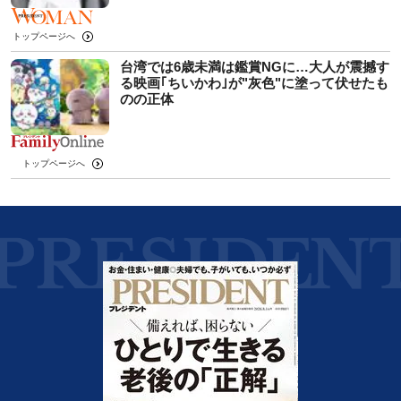
トップページへ
台湾では6歳未満は鑑賞NGに…大人が震撼す
る映画｢ちいかわ｣が"灰色"に塗って伏せたも
のの正体
トップページへ