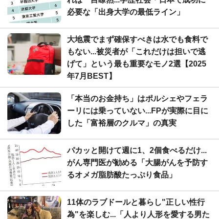
必要な「出身大学の最低ライン」
大地震でまず確保すべきは水でも食料で
もない...被災者が「これだけは担いで逃
げて」という最も重要なモノ2選【2025
年7月BEST】
「本当のお金持ち」はポルシェやフェラ
ーリには乗っていない...FPが実際に目に
した「富裕層のクルマ」の真実
パカッと開けて週に1、2個食べるだけ...
がん専門医が勧める「大腸がんを予防す
るオメガ脂肪酸たっぷり食品」
11体のラブドールと暮らし"正しい性行
為"を楽しむ...「人より人形を愛する男た