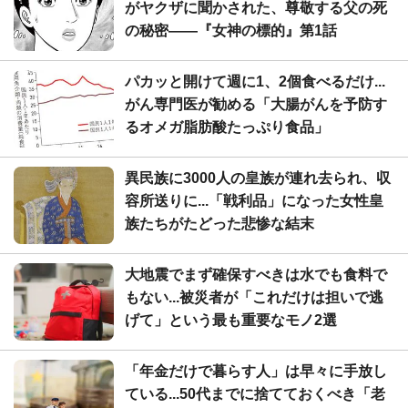
がヤクザに聞かされた、尊敬する父の死
の秘密――『女神の標的』第1話
パカッと開けて週に1、2個食べるだけ...
がん専門医が勧める「大腸がんを予防す
るオメガ脂肪酸たっぷり食品」
異民族に3000人の皇族が連れ去られ、収
容所送りに...「戦利品」になった女性皇
族たちがたどった悲惨な結末
大地震でまず確保すべきは水でも食料で
もない...被災者が「これだけは担いで逃
げて」という最も重要なモノ2選
「年金だけで暮らす人」は早々に手放し
ている...50代までに捨てておくべき「老