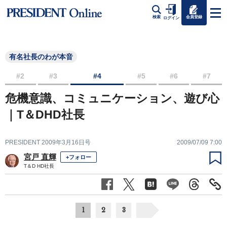
会員登録
検索
ログイン
有名社長のわが本音
#2
#3
#4
#5
#6
#7
危機意識、コミュニケーション、遊び心
｜T＆DHD社長
PRESIDENT 2009年3月16日号
2009/07/09 7:00
宮戸 直輝
+フォロー
T＆D HD社長
1
2
3