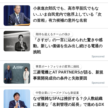
小泉進次郎氏でも、高市早苗氏でもな
い...いま自民党内で急浮上している「次
の首相」有力候補の意外な名前
期待を超えるチームの強さ
「さすが」の一言に込められた驚きや感
動。新しい価値を生み出し続ける電通の
挑戦
Sponsored
事業ポートフォリオの変革に挑戦
三菱電機とAT PARTNERSが語る、新規
事業開発成功の条件と失敗要因
Sponsored
中堅企業にリーズナブルな新提案
なぜ複雑なSFAは挫折する？少人数組織
に最適な「名刺管理の延長」で進めるDX