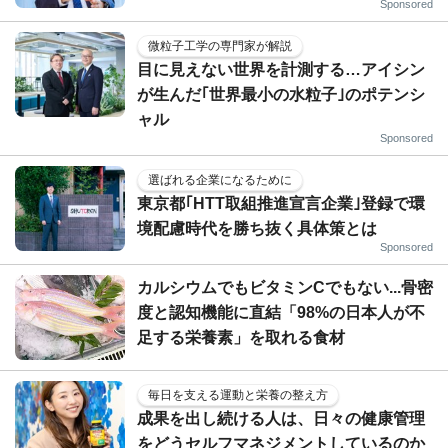
Sponsored
微粒子工学の専門家が解説
目に見えない世界を計測する…アイシン
が生んだ｢世界最小の水粒子｣のポテンシ
ャル
Sponsored
選ばれる企業になるために
東京都｢HTT取組推進宣言企業｣登録で環
境配慮時代を勝ち抜く具体策とは
Sponsored
カルシウムでもビタミンCでもない...骨密
度と認知機能に直結「98%の日本人が不
足する栄養素」を取れる食材
毎日を支える運動と栄養の整え方
成果を出し続ける人は、日々の健康管理
をどうセルフマネジメントしているのか