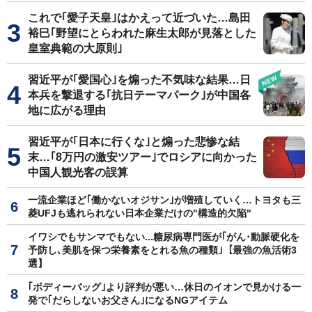
これで｢愛子天皇｣はかえって近づいた…島田
裕巳｢野望にとらわれた麻生太郎が見落とした
皇室典範の大原則｣
習近平が｢愛国心｣を煽った不気味な結果…日
本兵を撃退する｢抗日テーマパーク｣が中国各
地に広がる理由
習近平が｢日本に行くな｣と煽った悲惨な結
末…｢8万円の激安ツアー｣でロシアに向かった
中国人観光客の誤算
一流企業ほど｢働かないオジサン｣が増殖していく…トヨタも三
菱UFJも逃れられない日本企業だけの"構造的欠陥"
イワシでもサンマでもない...糖尿病専門医が｢がん･動脈硬化を
予防し､美肌を保つ栄養素をとれる魚の種類｣【最強の魚活術3
選】
｢ボディーバッグ｣より評判が悪い…休日のイオンで見かける一
発で｢だらしないお父さん｣になるNGアイテム