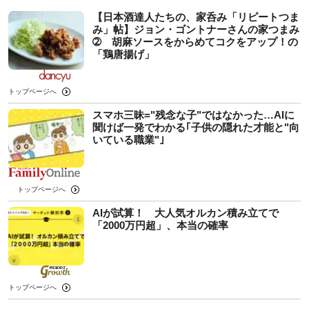
【日本酒達人たちの、家呑み「リピートつま
み」帖】ジョン・ゴントナーさんの家つまみ
➁ 胡麻ソースをからめてコクをアップ！の
「鶏唐揚げ」
トップページへ
スマホ三昧="残念な子"ではなかった…AIに
聞けば一発でわかる｢子供の隠れた才能と"向
いている職業"｣
トップページへ
AIが試算！ 大人気オルカン積み立てで
「2000万円超」、本当の確率
トップページへ