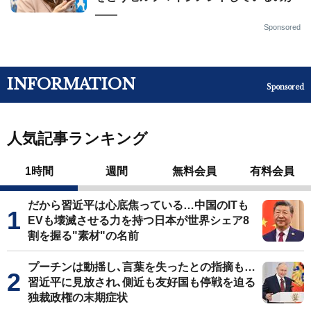
——
Sponsored
INFORMATION
Sponsored
人気記事ランキング
1時間
週間
無料会員
有料会員
だから習近平は心底焦っている…中国のITも
EVも壊滅させる力を持つ日本が世界シェア8
割を握る"素材"の名前
プーチンは動揺し､言葉を失ったとの指摘も…
習近平に見放され､側近も友好国も停戦を迫る
独裁政権の末期症状