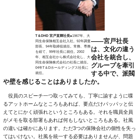
T＆DHD 宮戸直輝社長
●1967年、大
――宮戸社長
同生命保険相互会社入社。92年調査
部長、94年取締役就任。常務、専務
は、文化の違う
を経て、99年社長に就任。2002
会社を統合し、
年、相互会社から株式会社化し、大
同生命保険株式会社の社長に就任。
グループを牽引
04年T＆Dホールディングス社長に
する中で、派閥
就任。
や壁を感じることはありましたか。
役員のスピーチ一つ取ってみても、丁寧に諭すように喋
るアットホームなところもあれば、要点だけパッパッと伝
えてとにかく頑張れというところもある。それを職員全員
がメモを取る部署もあれば何もしないところもある。社風
の違いは確かにあります。ただ3つの保険会社の個性を失っ
てはいけない。社風を統一する必要はありませんが、問題