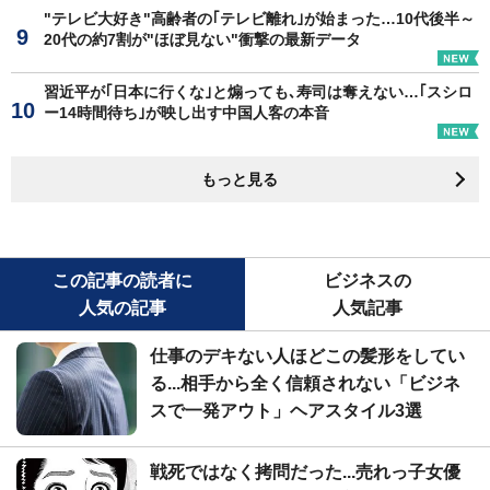
"テレビ大好き"高齢者の｢テレビ離れ｣が始まった…10代後半～
20代の約7割が"ほぼ見ない"衝撃の最新データ
習近平が｢日本に行くな｣と煽っても､寿司は奪えない…｢スシロ
ー14時間待ち｣が映し出す中国人客の本音
もっと見る
この記事の読者に
ビジネスの
人気の記事
人気記事
仕事のデキない人ほどこの髪形をしてい
る...相手から全く信頼されない「ビジネ
スで一発アウト」ヘアスタイル3選
戦死ではなく拷問だった...売れっ子女優