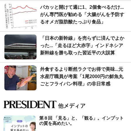
パカッと開けて週に1、2個食べるだけ...
がん専門医が勧める「大腸がんを予防す
るオメガ脂肪酸たっぷり食品」
「日本の新幹線」を売らずに済んでよか
った...「走るほど大赤字」インドネシア
新幹線を勝ち取った習近平の大誤算
外食するより断然ラクでお得で美味...元
水産庁職員が考案「1尾2000円の鮮魚丸
ごとフライパン料理」の非日常感
第８回 「見る」と、「観る」。インプット
の質を高めたい。