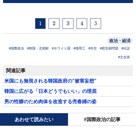
1
2
3
4
5
政治・経済
#国際政治
#韓国・北朝鮮
#ホワイト国
#徴用工
#外交
#慰安婦問題
#社説
#文在寅
関連記事
米国にも無視される韓国政府の"被害妄想"
韓国に広がる「日本どうでもいい」の理屈
男の性癖のため肉体を改造する売春婦の姿
あわせて読みたい
#国際政治の記事