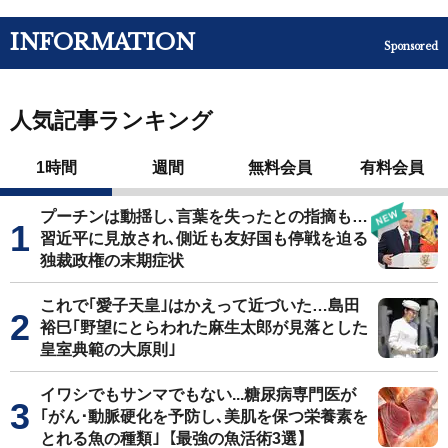
INFORMATION
Sponsored
人気記事ランキング
1時間
週間
無料会員
有料会員
プーチンは動揺し､言葉を失ったとの指摘も…
習近平に見放され､側近も友好国も停戦を迫る
独裁政権の末期症状
これで｢愛子天皇｣はかえって近づいた…島田
裕巳｢野望にとらわれた麻生太郎が見落とした
皇室典範の大原則｣
イワシでもサンマでもない...糖尿病専門医が
｢がん･動脈硬化を予防し､美肌を保つ栄養素を
とれる魚の種類｣【最強の魚活術3選】