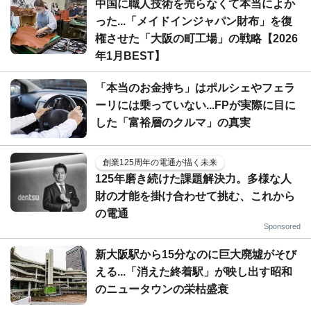
中国に職人技術を売らなくて本当によか
った...「メイドインジャパン財布」を復
権させた「大阪の町工場」の戦略【2026
年1月BEST】
「本当のお金持ち」はポルシェやフェラ
ーリには乗っていない...FPが実際に目に
した「富裕層のクルマ」の真実
創業125周年の電通が描く未来
125年磨き続けた課題解決力。多様な人
財の才能を掛け合わせて挑む、これから
の電通
Sponsored
新大阪駅から15分なのに巨大廃墟がそび
える...「消えた終着駅」が映し出す昭和
のニュータウンの栄枯盛衰