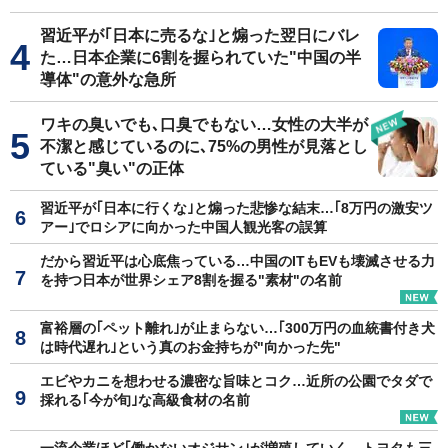
習近平が｢日本に売るな｣と煽った翌日にバレ
た…日本企業に6割を握られていた"中国の半
導体"の意外な急所
ワキの臭いでも､口臭でもない…女性の大半が
不潔と感じているのに､75%の男性が見落とし
ている"臭い"の正体
習近平が｢日本に行くな｣と煽った悲惨な結末…｢8万円の激安ツ
アー｣でロシアに向かった中国人観光客の誤算
だから習近平は心底焦っている…中国のITもEVも壊滅させる力
を持つ日本が世界シェア8割を握る"素材"の名前
富裕層の｢ペット離れ｣が止まらない…｢300万円の血統書付き犬
は時代遅れ｣という真のお金持ちが"向かった先"
エビやカニを想わせる濃密な旨味とコク…近所の公園でタダで
採れる｢今が旬｣な高級食材の名前
一流企業ほど｢働かないオジサン｣が増殖していく…トヨタも三