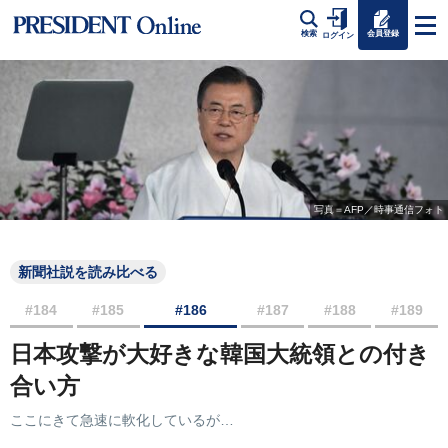
会員登録
検索
ログイン
写真＝AFP／時事通信フォト
新聞社説を読み比べる
#184
#185
#186
#187
#188
#189
日本攻撃が大好きな韓国大統領との付き
合い方
ここにきて急速に軟化しているが…