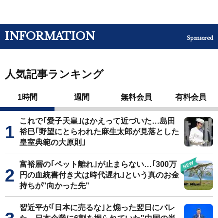
INFORMATION
Sponsored
人気記事ランキング
1時間
週間
無料会員
有料会員
これで｢愛子天皇｣はかえって近づいた…島田
裕巳｢野望にとらわれた麻生太郎が見落とした
皇室典範の大原則｣
富裕層の｢ペット離れ｣が止まらない…｢300万
円の血統書付き犬は時代遅れ｣という真のお金
持ちが"向かった先"
習近平が｢日本に売るな｣と煽った翌日にバレ