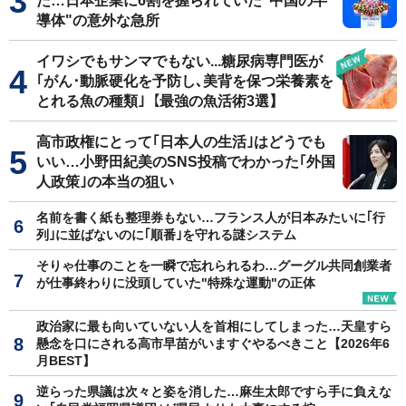
た…日本企業に6割を握られていた"中国の半
導体"の意外な急所
イワシでもサンマでもない...糖尿病専門医が
｢がん･動脈硬化を予防し､美背を保つ栄養素を
とれる魚の種類｣【最強の魚活術3選】
高市政権にとって｢日本人の生活｣はどうでも
いい…小野田紀美のSNS投稿でわかった｢外国
人政策｣の本当の狙い
名前を書く紙も整理券もない…フランス人が日本みたいに｢行
列｣に並ばないのに｢順番｣を守れる謎システム
そりゃ仕事のことを一瞬で忘れられるわ…グーグル共同創業者
が仕事終わりに没頭していた"特殊な運動"の正体
政治家に最も向いていない人を首相にしてしまった…天皇すら
懸念を口にされる高市早苗がいますぐやるべきこと【2026年6
月BEST】
逆らった県議は次々と姿を消した…麻生太郎ですら手に負えな