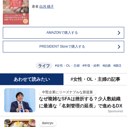
著者
白河 桃子
AMAZONで購入する
PRESIDENT Storeで購入する
ライフ
#女性・OL・主婦
#年収・給料
#結婚
#婚活
あわせて読みたい
#女性・OL・主婦の記事
中堅企業にリーズナブルな新提案
なぜ複雑なSFAは挫折する？少人数組織
に最適な「名刺管理の延長」で進めるDX
Sponsored
dancyu