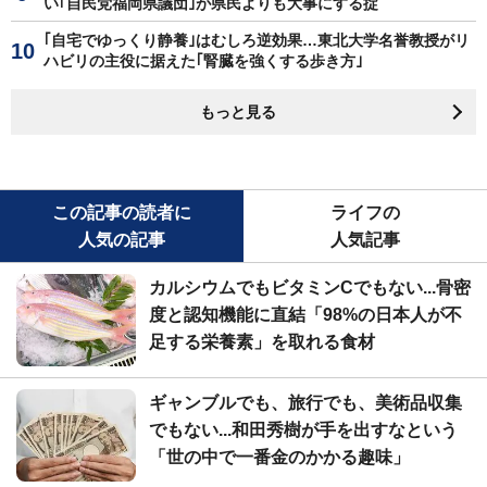
い｢自民党福岡県議団｣が県民よりも大事にする掟
｢自宅でゆっくり静養｣はむしろ逆効果…東北大学名誉教授がリ
ハビリの主役に据えた｢腎臓を強くする歩き方｣
もっと見る
この記事の読者に
ライフの
人気の記事
人気記事
カルシウムでもビタミンCでもない...骨密
度と認知機能に直結「98%の日本人が不
足する栄養素」を取れる食材
ギャンブルでも、旅行でも、美術品収集
でもない...和田秀樹が手を出すなという
「世の中で一番金のかかる趣味」