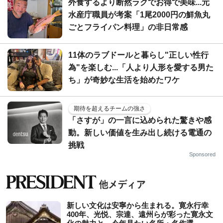
外食するより断然ラクでお得で美味...元
水産庁職員が考案「1尾2000円の鮮魚丸
ごとフライパン料理」の非日常感
11体のラブドールと暮らし"正しい性行
為"を楽しむ...「人より人形を愛する男た
ち」が奇妙な生活を始めたワケ
期待を超えるチームの強さ
「さすが」の一言に込められた驚きや感
動。新しい価値を生み出し続ける電通の
挑戦
Sponsored
新しい文化は安寧から生まれる。寛永行幸
400年、光悦、宗達、遠州らが彩った寛永文