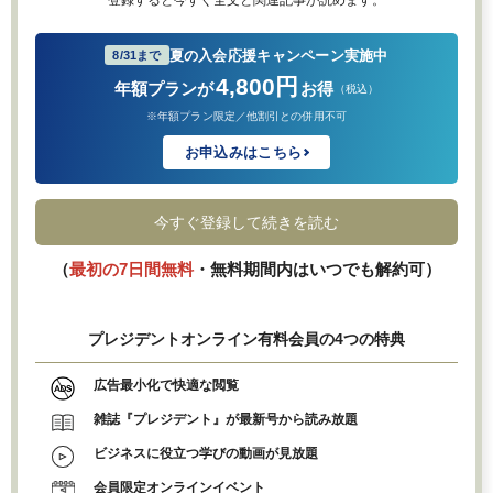
夏の入会応援キャンペーン実施中
8/31まで
4,800円
年額プランが
お得
（税込）
※年額プラン限定／他割引との併用不可
お申込みはこちら
今すぐ登録して続きを読む
（
最初の7日間無料
・無料期間内はいつでも解約可）
プレジデントオンライン有料会員の4つの特典
広告最小化で快適な閲覧
雑誌『プレジデント』が最新号から読み放題
ビジネスに役立つ学びの動画が見放題
会員限定オンラインイベント