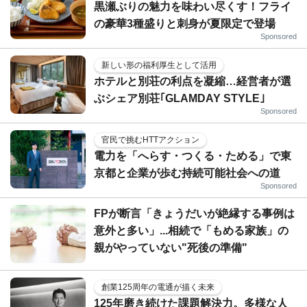
黒瀬ぶりの魅力を味わい尽くす！フライ
の豪華3種盛りと刺身が夏限定で登場
Sponsored
新しい形の福利厚生として活用
ホテルと別荘の利点を凝縮…経営者が選
ぶシェア別荘｢GLAMDAY STYLE｣
Sponsored
官民で挑むHTTアクション
電力を「へらす・つくる・ためる」で東
京都と企業が歩む持続可能社会への道
Sponsored
FPが断言「きょうだいが絶縁する事例は
意外と多い」...相続で「もめる家族」の
親がやっていない"死後の準備"
創業125周年の電通が描く未来
125年磨き続けた課題解決力。多様な人