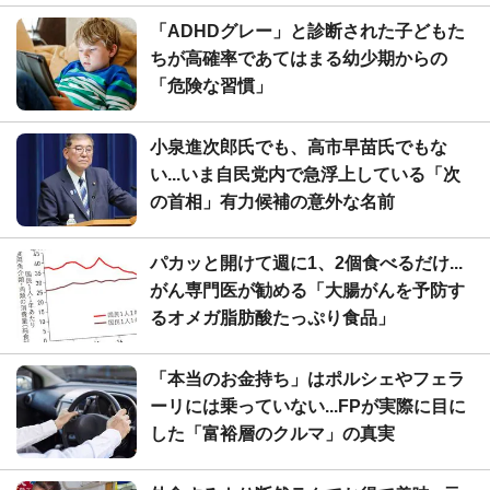
「ADHDグレー」と診断された子どもた
ちが高確率であてはまる幼少期からの
「危険な習慣」
小泉進次郎氏でも、高市早苗氏でもな
い...いま自民党内で急浮上している「次
の首相」有力候補の意外な名前
パカッと開けて週に1、2個食べるだけ...
がん専門医が勧める「大腸がんを予防す
るオメガ脂肪酸たっぷり食品」
「本当のお金持ち」はポルシェやフェラ
ーリには乗っていない...FPが実際に目に
した「富裕層のクルマ」の真実