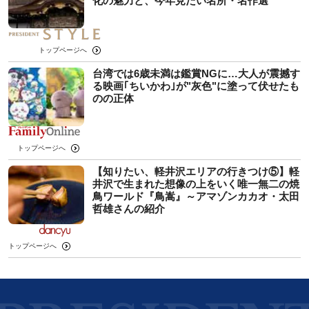
化の魅力と、今年見たい名所・名作選
トップページへ
台湾では6歳未満は鑑賞NGに…大人が震撼す
る映画｢ちいかわ｣が"灰色"に塗って伏せたも
のの正体
トップページへ
【知りたい、軽井沢エリアの行きつけ⑤】軽
井沢で生まれた想像の上をいく唯一無二の焼
鳥ワールド『鳥嵩』～アマゾンカカオ・太田
哲雄さんの紹介
トップページへ