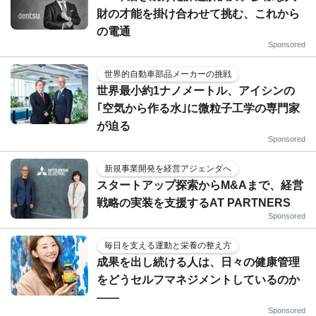
財の才能を掛け合わせて挑む、これから
の電通
Sponsored
世界的自動車部品メーカーの挑戦
世界最小約1ナノメートル、アイシンの
｢空気から作る水｣に微粒子工学の専門家
が迫る
Sponsored
新規事業開発を経営アジェンダへ
スタートアップ探索からM&Aまで、経営
戦略の実装を支援するAT PARTNERS
Sponsored
毎日を支える運動と栄養の整え方
成果を出し続ける人は、日々の健康管理
をどうセルフマネジメントしているのか
——
Sponsored