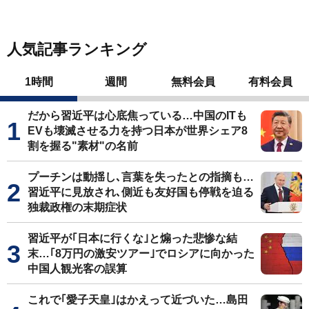
人気記事ランキング
1時間
週間
無料会員
有料会員
だから習近平は心底焦っている…中国のITも
EVも壊滅させる力を持つ日本が世界シェア8
割を握る"素材"の名前
プーチンは動揺し､言葉を失ったとの指摘も…
習近平に見放され､側近も友好国も停戦を迫る
独裁政権の末期症状
習近平が｢日本に行くな｣と煽った悲惨な結
末…｢8万円の激安ツアー｣でロシアに向かった
中国人観光客の誤算
これで｢愛子天皇｣はかえって近づいた…島田