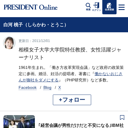
会員登録
検索
ログイン
白河 桃子（しらかわ・とうこ）
更新日：2011/12/01
相模女子大学大学院特任教授、女性活躍ジャ
ーナリスト
1961年生まれ。「働き方改革実現会議」など政府の政策策
定に参画。婚活、妊活の提唱者。著書に『
働かないおじさ
んが御社をダメにする
』（PHP研究所）など多数。
Facebook
Blog
X
+フォロー
｢経営会議が男性だけだと不安になる｣IBM社