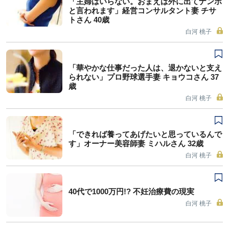
「主婦はいらない。おまえは外に出てナンボ
と言われます」経営コンサルタント妻 チサ
トさん 40歳
白河 桃子
「華やかな仕事だった人は、退かないと支え
られない」プロ野球選手妻 キョウコさん 37
歳
白河 桃子
「できれば養ってあげたいと思っているんで
す」オーナー美容師妻 ミハルさん 32歳
白河 桃子
40代で1000万円!? 不妊治療費の現実
白河 桃子