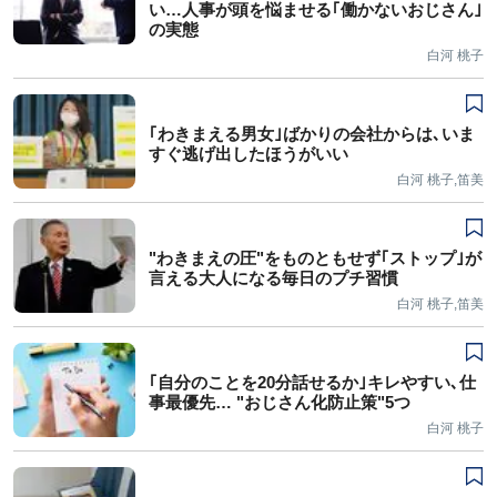
い…人事が頭を悩ませる｢働かないおじさん｣
の実態
白河 桃子
｢わきまえる男女｣ばかりの会社からは､いま
すぐ逃げ出したほうがいい
白河 桃子,笛美
"わきまえの圧"をものともせず｢ストップ｣が
言える大人になる毎日のプチ習慣
白河 桃子,笛美
｢自分のことを20分話せるか｣キレやすい､仕
事最優先… "おじさん化防止策"5つ
白河 桃子