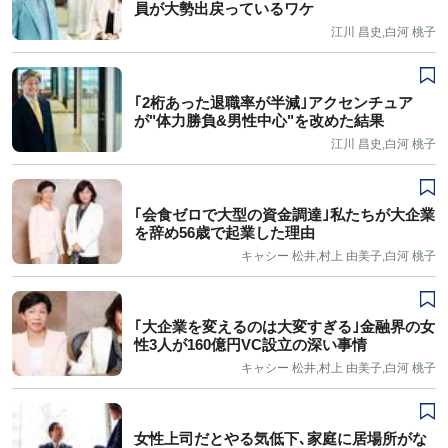
員が大勢出戻っているワケ
江川 昌史,白河 桃子
｢2桁あった退職率が半減｣アクセンチュア
が"体力勝負&男性中心"を改めた結果
江川 昌史,白河 桃子
｢会食ゼロで大型の資金調達｣私たちが大企業
を辞め56歳で起業した理由
キャシー 松井,村上 由美子,白河 桃子
｢大企業を変えるのは大変すぎる｣金融界の女
性3人が160億円VC設立の深い事情
キャシー 松井,村上 由美子,白河 桃子
女性上司だとやる気低下､家庭に居場所がな