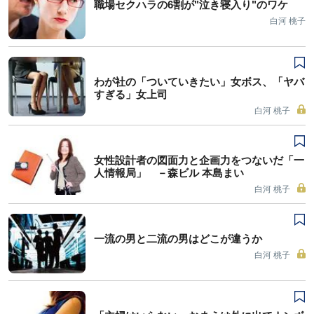
職場セクハラの6割が"泣き寝入り"のワケ
白河 桃子
わが社の「ついていきたい」女ボス、「ヤバ
すぎる」女上司
白河 桃子
女性設計者の図面力と企画力をつないだ「一
人情報局」 －森ビル 本島まい
白河 桃子
一流の男と二流の男はどこが違うか
白河 桃子