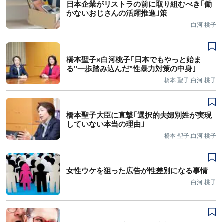
日本企業がリストラの前に取り組むべき｢働
かないおじさんの活躍推進｣策
白河 桃子
橋本聖子×白河桃子｢日本でもやっと始ま
る"一歩踏み込んだ"性暴力対策の中身｣
橋本 聖子,白河 桃子
橋本聖子大臣に直撃｢選択的夫婦別姓が実現
していない本当の理由｣
橋本 聖子,白河 桃子
女性ウケを狙った広告が性差別になる事情
白河 桃子