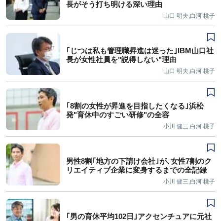
長がそう打ち明ける深い理由
山口 明夫,白河 桃子
｢じつは私も管理職昇進は迷った｣IBM山口社
長が女性社員を"説得しない"理由
山口 明夫,白河 桃子
｢8割の女性が昇進を目指したくなる｣浜松
発"育休中のすごい研修"の全容
小川 健三,白河 桃子
男性8割｢地方の下請け会社｣が､女性7割のク
リエイティブ企業に変身するまでの全記録
小川 健三,白河 桃子
｢男の育休平均102日｣アクセンチュアに元社