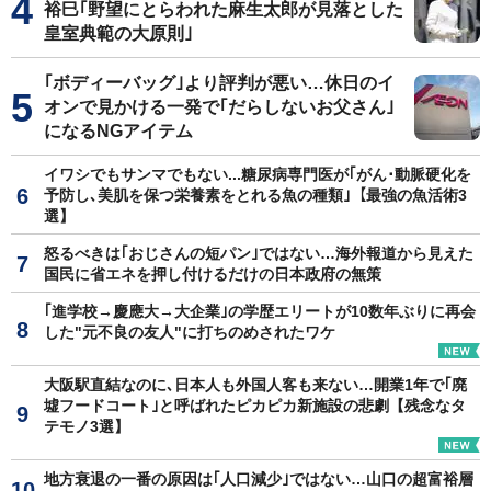
裕巳｢野望にとらわれた麻生太郎が見落とした
皇室典範の大原則｣
｢ボディーバッグ｣より評判が悪い…休日のイ
オンで見かける一発で｢だらしないお父さん｣
になるNGアイテム
イワシでもサンマでもない...糖尿病専門医が｢がん･動脈硬化を
予防し､美肌を保つ栄養素をとれる魚の種類｣【最強の魚活術3
選】
怒るべきは｢おじさんの短パン｣ではない…海外報道から見えた
国民に省エネを押し付けるだけの日本政府の無策
｢進学校→慶應大→大企業｣の学歴エリートが10数年ぶりに再会
した"元不良の友人"に打ちのめされたワケ
大阪駅直結なのに､日本人も外国人客も来ない…開業1年で｢廃
墟フードコート｣と呼ばれたピカピカ新施設の悲劇【残念なタ
テモノ3選】
地方衰退の一番の原因は｢人口減少｣ではない…山口の超富裕層