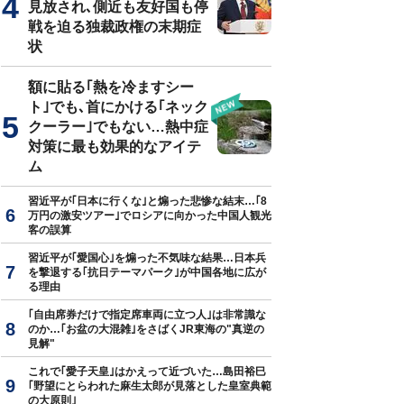
見放され､側近も友好国も停
戦を迫る独裁政権の末期症
状
額に貼る｢熱を冷ますシー
ト｣でも､首にかける｢ネック
クーラー｣でもない…熱中症
対策に最も効果的なアイテ
ム
習近平が｢日本に行くな｣と煽った悲惨な結末…｢8
万円の激安ツアー｣でロシアに向かった中国人観光
客の誤算
習近平が｢愛国心｣を煽った不気味な結果…日本兵
を撃退する｢抗日テーマパーク｣が中国各地に広が
る理由
｢自由席券だけで指定席車両に立つ人｣は非常識な
のか…｢お盆の大混雑｣をさばくJR東海の"真逆の
見解"
これで｢愛子天皇｣はかえって近づいた…島田裕巳
｢野望にとらわれた麻生太郎が見落とした皇室典範
の大原則｣