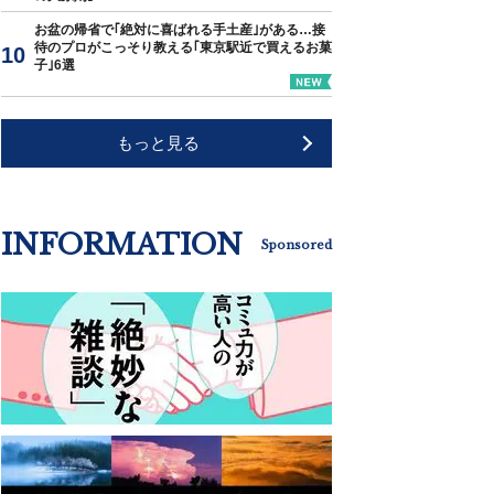
お盆の帰省で｢絶対に喜ばれる手土産｣がある…接
待のプロがこっそり教える｢東京駅近で買えるお菓
子｣6選
もっと見る
INFORMATION
Sponsored