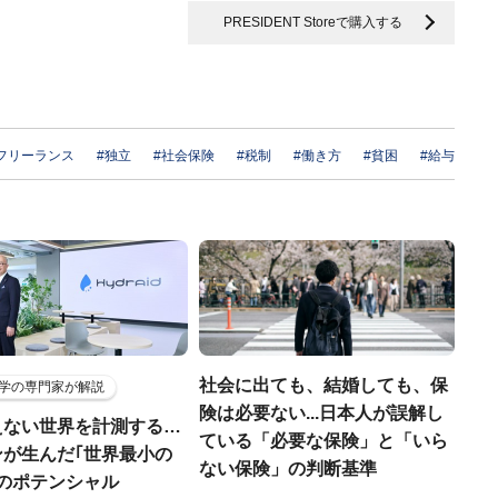
PRESIDENT Storeで購入する
フリーランス
#独立
#社会保険
#税制
#働き方
#貧困
#給与
社会に出ても、結婚しても、保
学の専門家が解説
険は必要ない...日本人が誤解し
えない世界を計測する…
ている「必要な保険」と「いら
ンが生んだ｢世界最小の
ない保険」の判断基準
｣のポテンシャル