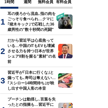
1時間
週間
無料会員
有料会員
耳の後ろから流血､指の肉を
ごっそり食べられ…クマに
｢猪木キック｣で応戦した36
歳男性の"数十秒間の死闘"
だから習近平は心底焦って
いる…中国のITもEVも壊滅
させる力を持つ日本が世界
シェア8割を握る"素材"の名
前
習近平が｢日本に行くな｣と
煽っても､寿司は奪えない…
｢スシロー14時間待ち｣が映
し出す中国人客の本音
プーチンは動揺し､言葉を失
ったとの指摘も…習近平に