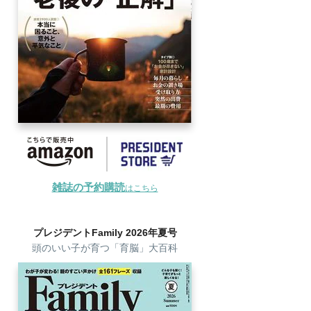
雑誌の予約購読
はこちら
プレジデントFamily 2026年夏号
頭のいい子が育つ「育脳」大百科