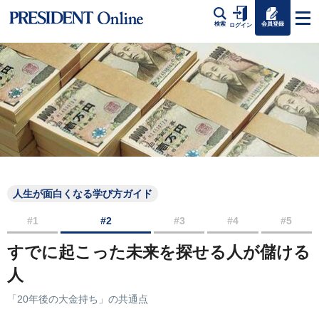
会員登録
検索
ログイン
人生が面白くなる学び方ガイド
#1
#2
#3
#4
#5
すでに起こった未来を探せる人が儲ける
人
「20年後の大金持ち」の共通点