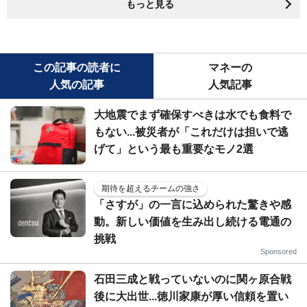
もっと見る
この記事の読者に
マネーの
人気の記事
人気記事
大地震でまず確保すべきは水でも食料で
もない...被災者が「これだけは担いで逃
げて」という最も重要なモノ2選
期待を超えるチームの強さ
「さすが」の一言に込められた驚きや感
動。新しい価値を生み出し続ける電通の
挑戦
Sponsored
石田三成と戦っていないのに関ヶ原合戦
後に大出世...徳川家康が厚い信頼を置い