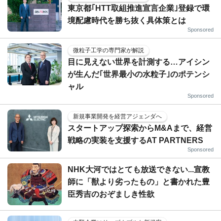
東京都｢HTT取組推進宣言企業｣登録で環
境配慮時代を勝ち抜く具体策とは
Sponsored
微粒子工学の専門家が解説
目に見えない世界を計測する…アイシン
が生んだ｢世界最小の水粒子｣のポテンシ
ャル
Sponsored
新規事業開発を経営アジェンダへ
スタートアップ探索からM&Aまで、経営
戦略の実装を支援するAT PARTNERS
Sponsored
NHK大河ではとても放送できない...宣教
師に「獣より劣ったもの」と書かれた豊
臣秀吉のおぞましき性欲