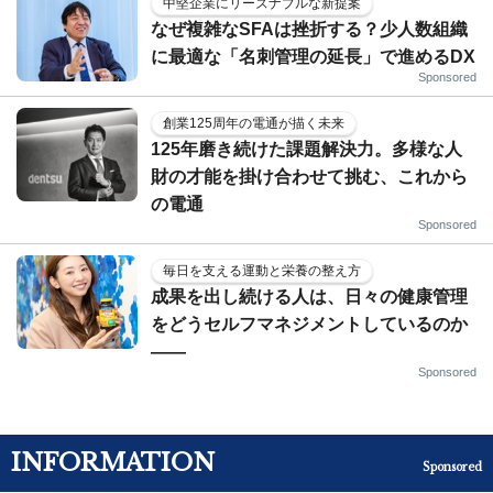
中堅企業にリーズナブルな新提案
なぜ複雑なSFAは挫折する？少人数組織
に最適な「名刺管理の延長」で進めるDX
Sponsored
創業125周年の電通が描く未来
125年磨き続けた課題解決力。多様な人
財の才能を掛け合わせて挑む、これから
の電通
Sponsored
毎日を支える運動と栄養の整え方
成果を出し続ける人は、日々の健康管理
をどうセルフマネジメントしているのか
——
Sponsored
INFORMATION
Sponsored