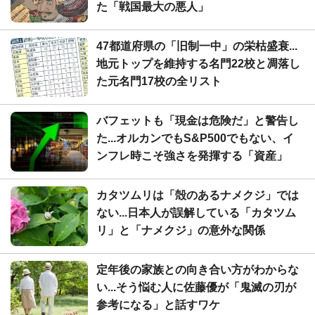
た「戦国最大の悪人」
47都道府県の「旧制一中」の栄枯盛衰...
地元トップを維持する名門22校と凋落し
た元名門17校の全リスト
バフェットも「現金は危険だ」と警告し
た...オルカンでもS&P500でもない、イ
ンフレ時こそ強さを発揮する「資産」
カタツムリは「殻のあるナメクジ」では
ない...日本人が誤解している「カタツム
リ」と「ナメクジ」の意外な関係
定年後の家族との向き合い方がわからな
い...そう悩む人に佐藤優が「鬼滅の刃が
参考になる」と話すワケ