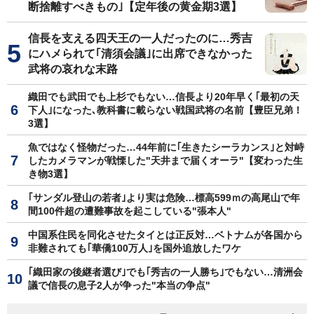
断捨離すべきもの｣【定年後の黄金期3選】
信長を支える四天王の一人だったのに…秀吉
にハメられて｢清須会議｣に出席できなかった
武将の哀れな末路
織田でも武田でも上杉でもない…信長より20年早く｢最初の天
下人｣になった､教科書に載らない戦国武将の名前【豊臣兄弟！
3選】
魚ではなく怪物だった…44年前に｢生きたシーラカンス｣と対峙
したカメラマンが戦慄した"天井まで届くオーラ"【変わった生
き物3選】
｢サンダル登山の若者｣より実は危険…標高599ｍの高尾山で年
間100件超の遭難事故を起こしている"張本人"
中国系住民を同化させたタイとは正反対…ベトナムが各国から
非難されても｢華僑100万人｣を国外追放したワケ
｢織田家の後継者選び｣でも｢秀吉の一人勝ち｣でもない…清洲会
議で信長の息子2人が争った"本当の争点"