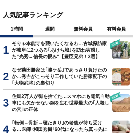
人気記事ランキング
1時間
週間
無料会員
有料会員
そりゃ本能寺を襲いたくなるわ…古城探訪家
が岐阜に2つある｢あけち城｣を訪ね実感し
た"光秀→信長の恨み"【豊臣兄弟！3選】
なぜ柴田勝家は｢賤ケ岳｣であっさり負けたの
か…秀吉がこっそり工作していた勝家配下の
｢大物武将｣の裏切り
住民2万人が街を捨てた…スマホにも電気自動
車にも欠かせない銅を生む世界最大の｢人殺し
の穴｣の正体
｢転倒→骨折→寝たきり｣の老後が待ち受け
る…医師･和田秀樹｢60代になったら真っ先に