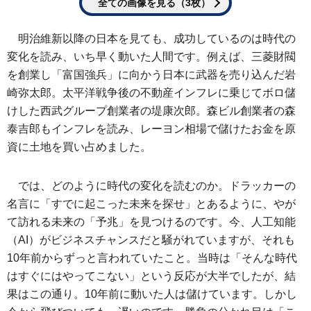
全ての画像を見る（3枚）
明治維新以降の日本を見ても、成功しているのは時代の
変化を読み、いち早く動いた人間です。例えば、三菱財閥
を創業し「富国強兵」に向かう日本に武器を売り込んだ岩
崎弥太郎。太平洋戦争後の不動産インフレに乗じてボロ儲
けした西武グループ創業者の堤康次郎。森ビル創業者の森
泰吉郎もインフレを読み、レーヨン相場で儲けたお金を原
資に土地を買い占めました。
では、どのように時代の変化を読むのか。ドラッカーの
名言に「すでに起こった未来を探せ」とあるように、やが
て訪れる未来の「予兆」を見つけるのです。今、人工知能
（AI）がビジネスチャンスだと騒がれていますが、それも
10年前からずっと言われていたこと。当時は「そんな時代
はすぐにはやってこない」という反応が大半でしたが、結
果はこの通り。10年前に動いた人は儲けています。しかし