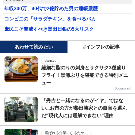
年収300万、40代で2億貯めた男の通帳履歴
コンビニの「サラダチキン」を食べるバカ
庶民こそ警戒すべき黒田日銀の5大リスク
あわせて読みたい
#インフレの記事
dancyu
繊細な脂のりの刺身とサクサク3種盛り
フライ！黒瀬ぶりを堪能できる特別メニ
ュー
Sponsored
「秀吉と一緒になるのがイヤ」ではな
い...お市の方が柴田勝家との自害を選ん
だ"現代人には理解できない"理由
選ばれる企業になるために