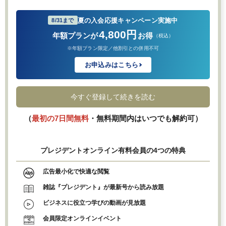
夏の入会応援キャンペーン実施中
8/31まで
4,800円
年額プランが
お得
（税込）
※年額プラン限定／他割引との併用不可
お申込みはこちら
今すぐ登録して続きを読む
（
最初の7日間無料
・無料期間内はいつでも解約可）
プレジデントオンライン有料会員の4つの特典
広告最小化で快適な閲覧
雑誌『プレジデント』が最新号から読み放題
ビジネスに役立つ学びの動画が見放題
会員限定オンラインイベント