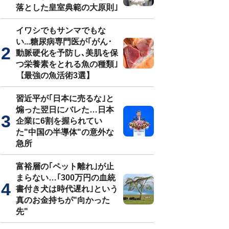
落とした皇室典範の大原則｣
イワシでもサンマでもな
い...糖尿病専門医が｢がん･
動脈硬化を予防し､美肌を保
つ栄養素をとれる魚の種類｣
【最強の魚活術3選】
習近平が｢日本に売るな｣と
煽った翌日にバレた…日本
企業に6割を握られてい
た"中国の半導体"の意外な
急所
富裕層の｢ペット離れ｣が止
まらない…｢300万円の血統
書付き犬は時代遅れ｣という
真のお金持ちが"向かった
先"