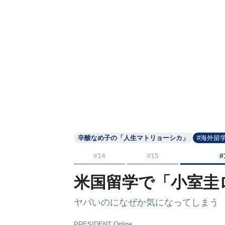
辛酸なめ子の「人生マトリョーシカ」
#海外留
#14
#15
#
米国留学で「小室圭
ヤバいのになぜか気になってしまう
PRESIDENT Online