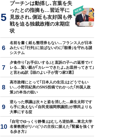
プーチンは動揺し､言葉を失
ったとの指摘も…習近平に
見放され､側近も友好国も停
戦を迫る独裁政権の末期症
状
名前を書く紙も整理券もない…フランス人が日本
みたいに｢行列｣に並ばないのに｢順番｣を守れる謎
システム
夕食作り｢お手伝いする｣と直訴の子への返答でバ
レる…賢い親が｢カレーできたよ｡お皿持ってきて｣
と言わぬ訳【頭のよい子が育つ家3選】
高市政権にとって｢日本人の生活｣はどうでもい
い…小野田紀美のSNS投稿でわかった｢外国人政
策｣の本当の狙い
逆らった県議は次々と姿を消した…麻生太郎です
ら手に負えない｢自民党福岡県議団｣が県民よりも
大事にする掟
｢自宅でゆっくり静養｣はむしろ逆効果…東北大学
名誉教授がリハビリの主役に据えた｢腎臓を強くす
る歩き方｣