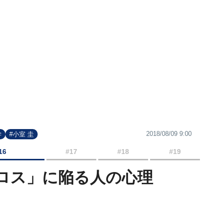
2018/08/09 9:00
学
#小室 圭
16
#17
#18
#19
ロス」に陥る人の心理