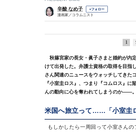
辛酸 なめ子
+フォロー
漫画家／コラムニスト
1
秋篠宮家の長女・眞子さまと婚約が内定
けて出発した。弁護士資格の取得を目指し
さん関連のニュースをウォッチしてきた
『小室圭ロス』、つまり『コムロス』に
んの動向に心を奪われてしまうのか――
米国へ旅立って……「小室圭
もしかしたら一周回って小室さんの