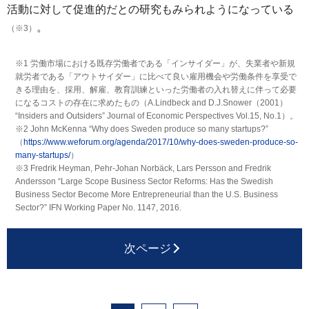
活動に対して促進的だとの研究もみられようになっている
。
（※3）
※1 労働市場における既存労働者である「インサイダー」が、失業者や新規
就労者である「アウトサイダー」に比べて良い雇用機会や労働条件を享受で
きる理由を、採用、解雇、教育訓練といった労働者の入れ替えに伴って必要
になるコストの存在に求めたもの（A.Lindbeck and D.J.Snower（2001）
“Insiders and Outsiders” Journal of Economic Perspectives Vol.15, No.1）。
※2 John McKenna “Why does Sweden produce so many startups?”
（
https://www.weforum.org/agenda/2017/10/why-does-sweden-produce-so-
many-startups/
）
※3 Fredrik Heyman, Pehr-Johan Norbäck, Lars Persson and Fredrik
Andersson “Large Scope Business Sector Reforms: Has the Swedish
Business Sector Become More Entrepreneurial than the U.S. Business
Sector?” IFN Working Paper No. 1147, 2016.
次ページ