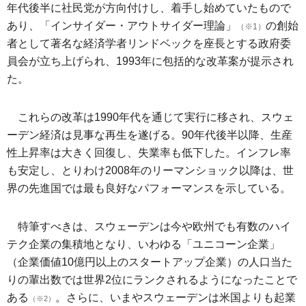
年代後半に社民党が方向付けし、着手し始めていたもので
あり、「インサイダー・アウトサイダー理論」
の創始
（※1）
者として著名な経済学者リンドベックを座長とする政府委
員会が立ち上げられ、1993年に包括的な改革案が提示され
た。
これらの改革は1990年代を通じて実行に移され、スウェ
ーデン経済は見事な再生を遂げる。90年代後半以降、生産
性上昇率は大きく回復し、失業率も低下した。インフレ率
も安定し、とりわけ2008年のリーマンショック以降は、世
界の先進国では最も良好なパフォーマンスを示している。
特筆すべきは、スウェーデンは今や欧州でも有数のハイ
テク企業の集積地となり、いわゆる「ユニコーン企業」
（企業価値10億円以上のスタートアップ企業）の人口当た
りの輩出数では世界2位にランクされるようになったことで
ある
。さらに、いまやスウェーデンは米国よりも起業
（※2）