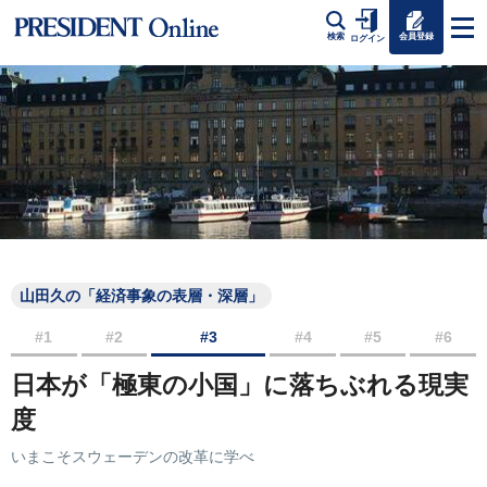
会員登録
検索
ログイン
山田久の「経済事象の表層・深層」
#1
#2
#3
#4
#5
#6
日本が「極東の小国」に落ちぶれる現実
度
いまこそスウェーデンの改革に学べ