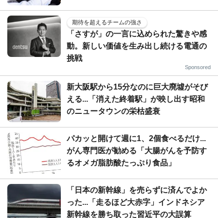
期待を超えるチームの強さ
「さすが」の一言に込められた驚きや感
動。新しい価値を生み出し続ける電通の
挑戦
Sponsored
新大阪駅から15分なのに巨大廃墟がそび
える...「消えた終着駅」が映し出す昭和
のニュータウンの栄枯盛衰
パカッと開けて週に1、2個食べるだけ...
がん専門医が勧める「大腸がんを予防す
るオメガ脂肪酸たっぷり食品」
「日本の新幹線」を売らずに済んでよか
った...「走るほど大赤字」インドネシア
新幹線を勝ち取った習近平の大誤算