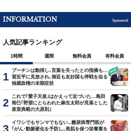
INFORMATION
Sponsored
人気記事ランキング
1時間
週間
無料会員
有料会員
プーチンは動揺し､言葉を失ったとの指摘も…
習近平に見放され､側近も友好国も停戦を迫る
独裁政権の末期症状
これで｢愛子天皇｣はかえって近づいた…島田
裕巳｢野望にとらわれた麻生太郎が見落とした
皇室典範の大原則｣
イワシでもサンマでもない...糖尿病専門医が
｢がん･動脈硬化を予防し､美肌を保つ栄養素を