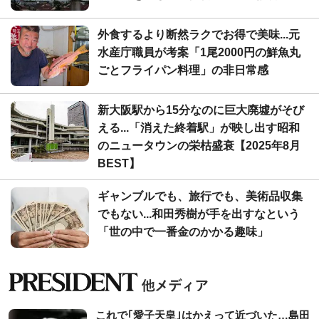
外食するより断然ラクでお得で美味...元
水産庁職員が考案「1尾2000円の鮮魚丸
ごとフライパン料理」の非日常感
新大阪駅から15分なのに巨大廃墟がそび
える...「消えた終着駅」が映し出す昭和
のニュータウンの栄枯盛衰【2025年8月
BEST】
ギャンブルでも、旅行でも、美術品収集
でもない...和田秀樹が手を出すなという
「世の中で一番金のかかる趣味」
これで｢愛子天皇｣はかえって近づいた…島田