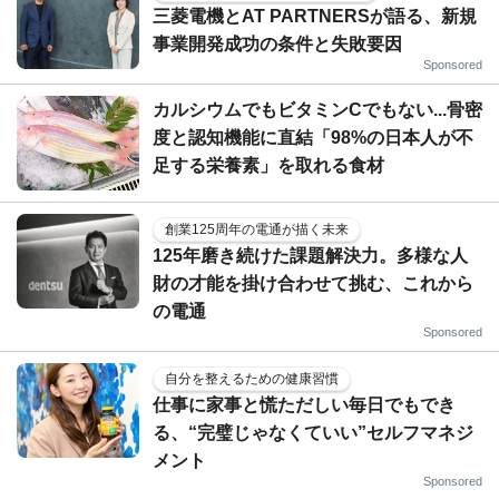
三菱電機とAT PARTNERSが語る、新規
事業開発成功の条件と失敗要因
Sponsored
カルシウムでもビタミンCでもない...骨密
度と認知機能に直結「98%の日本人が不
足する栄養素」を取れる食材
創業125周年の電通が描く未来
125年磨き続けた課題解決力。多様な人
財の才能を掛け合わせて挑む、これから
の電通
Sponsored
自分を整えるための健康習慣
仕事に家事と慌ただしい毎日でもでき
る、“完璧じゃなくていい”セルフマネジ
メント
Sponsored