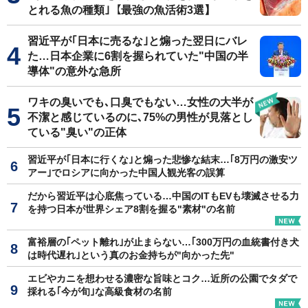
とれる魚の種類｣【最強の魚活術3選】
習近平が｢日本に売るな｣と煽った翌日にバレ
た…日本企業に6割を握られていた"中国の半
導体"の意外な急所
ワキの臭いでも､口臭でもない…女性の大半が
不潔と感じているのに､75%の男性が見落とし
ている"臭い"の正体
習近平が｢日本に行くな｣と煽った悲惨な結末…｢8万円の激安ツ
アー｣でロシアに向かった中国人観光客の誤算
だから習近平は心底焦っている…中国のITもEVも壊滅させる力
を持つ日本が世界シェア8割を握る"素材"の名前
富裕層の｢ペット離れ｣が止まらない…｢300万円の血統書付き犬
は時代遅れ｣という真のお金持ちが"向かった先"
エビやカニを想わせる濃密な旨味とコク…近所の公園でタダで
採れる｢今が旬｣な高級食材の名前