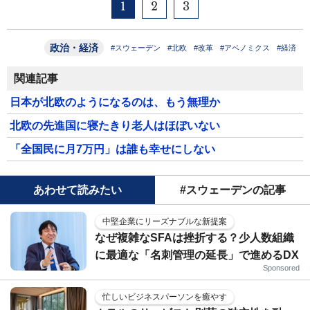
1
2
3
政治・経済
#スウェーデン
#北欧
#改革
#アベノミクス
#経済
関連記事
日本が北欧のようになるのは、もう無理か
北欧の先進国に寝たきり老人はほぼいない
「全国民に月7万円」は誰も幸せにしない
あわせて読みたい
#スウェーデンの記事
中堅企業にリーズナブルな新提案
なぜ複雑なSFAは挫折する？少人数組織
に最適な「名刺管理の延長」で進めるDX
Sponsored
忙しいビジネスパーソンを癒やす