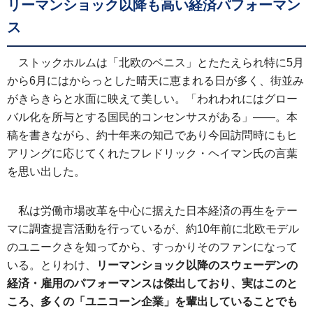
リーマンショック以降も高い経済パフォーマン
ス
ストックホルムは「北欧のベニス」とたたえられ特に5月
から6月にはからっとした晴天に恵まれる日が多く、街並み
がきらきらと水面に映えて美しい。「われわれにはグロー
バル化を所与とする国民的コンセンサスがある」――。本
稿を書きながら、約十年来の知己であり今回訪問時にもヒ
アリングに応じてくれたフレドリック・ヘイマン氏の言葉
を思い出した。
私は労働市場改革を中心に据えた日本経済の再生をテー
マに調査提言活動を行っているが、約10年前に北欧モデル
のユニークさを知ってから、すっかりそのファンになって
いる。とりわけ、
リーマンショック以降のスウェーデンの
経済・雇用のパフォーマンスは傑出しており、実はこのと
ころ、多くの「ユニコーン企業」を輩出していることでも