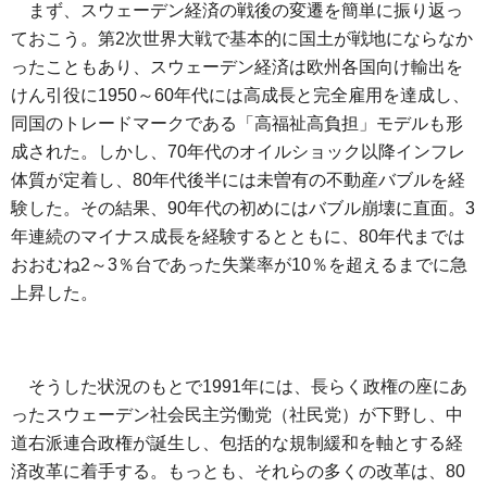
まず、スウェーデン経済の戦後の変遷を簡単に振り返っ
ておこう。第2次世界大戦で基本的に国土が戦地にならなか
ったこともあり、スウェーデン経済は欧州各国向け輸出を
けん引役に1950～60年代には高成長と完全雇用を達成し、
同国のトレードマークである「高福祉高負担」モデルも形
成された。しかし、70年代のオイルショック以降インフレ
体質が定着し、80年代後半には未曽有の不動産バブルを経
験した。その結果、90年代の初めにはバブル崩壊に直面。3
年連続のマイナス成長を経験するとともに、80年代までは
おおむね2～3％台であった失業率が10％を超えるまでに急
上昇した。
そうした状況のもとで1991年には、長らく政権の座にあ
ったスウェーデン社会民主労働党（社民党）が下野し、中
道右派連合政権が誕生し、包括的な規制緩和を軸とする経
済改革に着手する。もっとも、それらの多くの改革は、80