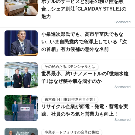
ホテルのサービスと別荘の独立性を融
合…シェア別荘｢GLAMDAY STYLE｣の
魅力
Sponsored
小泉進次郎氏でも、高市早苗氏でもな
い...いま自民党内で急浮上している「次
の首相」有力候補の意外な名前
その秘めたるポテンシャルとは
世界最小、約1ナノメートルの｢微細水粒
子｣はなぜ髪や肌を潤すのか
Sponsored
東京都｢HTT取組推進宣言企業｣
リサイクル企業が節電・発電・蓄電を実
践、社員のやる気と営業力も向上！
Sponsored
事業ポートフォリオの変革に挑戦