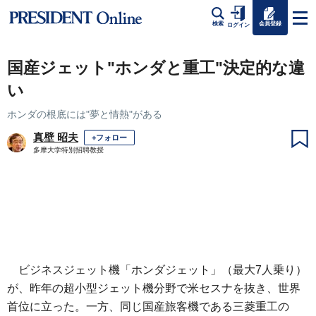
会員登録
検索
ログイン
国産ジェット"ホンダと重工"決定的な違
い
ホンダの根底には"夢と情熱"がある
真壁 昭夫
+フォロー
多摩大学特別招聘教授
ビジネスジェット機「ホンダジェット」（最大7人乗り）
が、昨年の超小型ジェット機分野で米セスナを抜き、世界
首位に立った。一方、同じ国産旅客機である三菱重工の