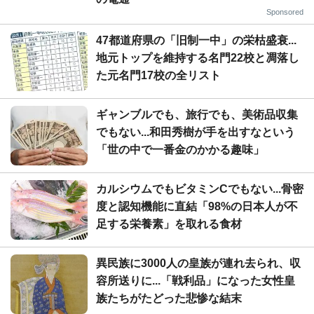
Sponsored
47都道府県の「旧制一中」の栄枯盛衰...
地元トップを維持する名門22校と凋落し
た元名門17校の全リスト
ギャンブルでも、旅行でも、美術品収集
でもない...和田秀樹が手を出すなという
「世の中で一番金のかかる趣味」
カルシウムでもビタミンCでもない...骨密
度と認知機能に直結「98%の日本人が不
足する栄養素」を取れる食材
異民族に3000人の皇族が連れ去られ、収
容所送りに...「戦利品」になった女性皇
族たちがたどった悲惨な結末