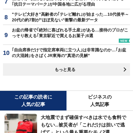
｢抗日テーマパーク｣が中国各地に広がる理由
"テレビ大好き"高齢者の｢テレビ離れ｣が始まった…10代後半～
20代の約7割が"ほぼ見ない"衝撃の最新データ
お盆の帰省で｢絶対に喜ばれる手土産｣がある…接待のプロがこ
っそり教える｢東京駅近で買えるお菓子｣6選
｢自由席券だけで指定席車両に立つ人｣は非常識なのか…｢お盆
の大混雑｣をさばくJR東海の"真逆の見解"
もっと見る
この記事の読者に
ビジネスの
人気の記事
人気記事
大地震でまず確保すべきは水でも食料で
もない...被災者が「これだけは担いで逃
げて」という最も重要なモノ2選