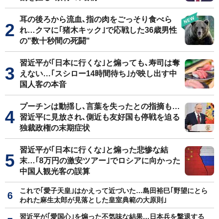
耳の後ろから流血､指の肉をごっそり食べら
れ…クマに｢猪木キック｣で応戦した36歳男性
の"数十秒間の死闘"
習近平が｢日本に行くな｣と煽っても､寿司は奪
えない…｢スシロー14時間待ち｣が映し出す中
国人客の本音
プーチンは動揺し､言葉を失ったとの指摘も…
習近平に見放され､側近も友好国も停戦を迫る
独裁政権の末期症状
習近平が｢日本に行くな｣と煽った悲惨な結
末…｢8万円の激安ツアー｣でロシアに向かった
中国人観光客の誤算
これで｢愛子天皇｣はかえって近づいた…島田裕巳｢野望にとら
われた麻生太郎が見落とした皇室典範の大原則｣
習近平が｢愛国心｣を煽った不気味な結果…日本兵を撃退する