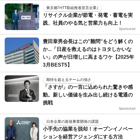
東京都｢HTT取組推進宣言企業｣
リサイクル企業が節電・発電・蓄電を実
践、社員のやる気と営業力も向上！
Sponsored
豊田章男会長はこの"難問"をどう解くの
か...「日産を救えるのはトヨタしかいな
い」の声が日増しに高まるワケ【2025年
3月BEST5】
期待を超えるチームの強さ
「さすが」の一言に込められた驚きや感
動。新しい価値を生み出し続ける電通の
挑戦
Sponsored
日本企業の新規事業開発の課題
小手先の協業を脱却！オープンイノベー
ションを経営アジェンダにする方法