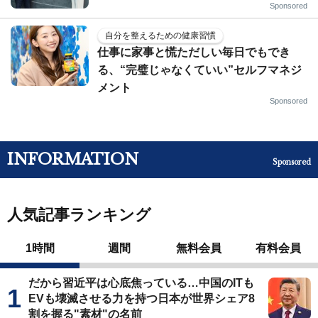
Sponsored
自分を整えるための健康習慣
仕事に家事と慌ただしい毎日でもでき
る、“完璧じゃなくていい”セルフマネジ
メント
Sponsored
INFORMATION
Sponsored
人気記事ランキング
1時間
週間
無料会員
有料会員
だから習近平は心底焦っている…中国のITも
EVも壊滅させる力を持つ日本が世界シェア8
割を握る"素材"の名前