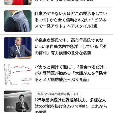
仕事のデキない人ほどこの髪形をしてい
る...相手から全く信頼されない「ビジネ
スで一発アウト」ヘアスタイル3選
小泉進次郎氏でも、高市早苗氏でもな
い...いま自民党内で急浮上している「次
の首相」有力候補の意外な名前
パカッと開けて週に1、2個食べるだけ...
がん専門医が勧める「大腸がんを予防す
るオメガ脂肪酸たっぷり食品」
創業125周年の電通が描く未来
125年磨き続けた課題解決力。多様な人
財の才能を掛け合わせて挑む、これから
の電通