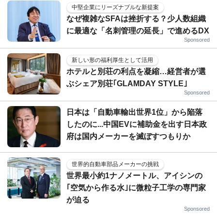
中堅企業にリーズナブルな新提案
なぜ複雑なSFAは挫折する？少人数組織
に最適な「名刺管理の延長」で進めるDX
Sponsored
新しい形の福利厚生として活用
ホテルと別荘の利点を凝縮…経営者が選
ぶシェア別荘｢GLAMDAY STYLE｣
Sponsored
日本は「自動車輸出世界1位」から陥落
したのに...中国EVに補助金を出す日本政
府は国内メーカーを滅ぼすつもりか
世界的自動車部品メーカーの挑戦
世界最小約1ナノメートル、アイシンの
｢空気から作る水｣に微粒子工学の専門家
が迫る
Sponsored