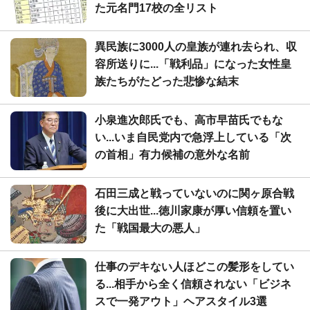
た元名門17校の全リスト
異民族に3000人の皇族が連れ去られ、収
容所送りに...「戦利品」になった女性皇
族たちがたどった悲惨な結末
小泉進次郎氏でも、高市早苗氏でもな
い...いま自民党内で急浮上している「次
の首相」有力候補の意外な名前
石田三成と戦っていないのに関ヶ原合戦
後に大出世...徳川家康が厚い信頼を置い
た「戦国最大の悪人」
仕事のデキない人ほどこの髪形をしてい
る...相手から全く信頼されない「ビジネ
スで一発アウト」ヘアスタイル3選