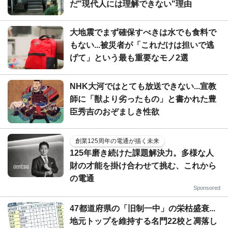
だ"現代人には理解できない"理由
大地震でまず確保すべきは水でも食料で
もない...被災者が「これだけは担いで逃
げて」という最も重要なモノ2選
NHK大河ではとても放送できない...宣教
師に「獣より劣ったもの」と書かれた豊
臣秀吉のおぞましき性欲
創業125周年の電通が描く未来
125年磨き続けた課題解決力。多様な人
財の才能を掛け合わせて挑む、これから
の電通
Sponsored
47都道府県の「旧制一中」の栄枯盛衰...
地元トップを維持する名門22校と凋落し