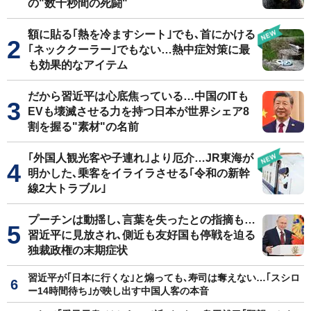
の"数十秒間の死闘"
額に貼る｢熱を冷ますシート｣でも､首にかける
｢ネッククーラー｣でもない…熱中症対策に最
も効果的なアイテム
だから習近平は心底焦っている…中国のITも
EVも壊滅させる力を持つ日本が世界シェア8
割を握る"素材"の名前
｢外国人観光客や子連れ｣より厄介…JR東海が
明かした､乗客をイライラさせる｢令和の新幹
線2大トラブル｣
プーチンは動揺し､言葉を失ったとの指摘も…
習近平に見放され､側近も友好国も停戦を迫る
独裁政権の末期症状
習近平が｢日本に行くな｣と煽っても､寿司は奪えない…｢スシロ
ー14時間待ち｣が映し出す中国人客の本音