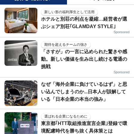
新しい形の福利厚生として活用
ホテルと別荘の利点を凝縮…経営者が選
ぶシェア別荘｢GLAMDAY STYLE｣
Sponsored
期待を超えるチームの強さ
「さすが」の一言に込められた驚きや感
動。新しい価値を生み出し続ける電通の
挑戦
Sponsored
なぜ「海外企業に負けているはず」と思
い込んでしまうのか...日本人が誤解して
いる「日本企業の本当の強み」
選ばれる企業になるために
東京都｢HTT取組推進宣言企業｣登録で環
境配慮時代を勝ち抜く具体策とは