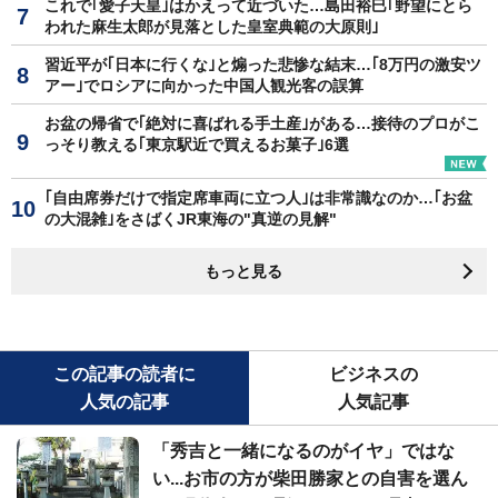
これで｢愛子天皇｣はかえって近づいた…島田裕巳｢野望にとら
われた麻生太郎が見落とした皇室典範の大原則｣
習近平が｢日本に行くな｣と煽った悲惨な結末…｢8万円の激安ツ
アー｣でロシアに向かった中国人観光客の誤算
お盆の帰省で｢絶対に喜ばれる手土産｣がある…接待のプロがこ
っそり教える｢東京駅近で買えるお菓子｣6選
｢自由席券だけで指定席車両に立つ人｣は非常識なのか…｢お盆
の大混雑｣をさばくJR東海の"真逆の見解"
もっと見る
この記事の読者に
ビジネスの
人気の記事
人気記事
「秀吉と一緒になるのがイヤ」ではな
い...お市の方が柴田勝家との自害を選ん