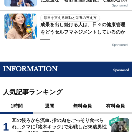
Sponsored
毎日を支える運動と栄養の整え方
成果を出し続ける人は、日々の健康管理
をどうセルフマネジメントしているのか
——
Sponsored
INFORMATION
Sponsored
人気記事ランキング
1時間
週間
無料会員
有料会員
耳の後ろから流血､指の肉をごっそり食べら
れ…クマに｢猪木キック｣で応戦した36歳男性