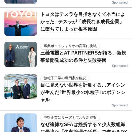
Sponsored
トヨタはテスラを目指さなくて本当によ
かった...テスラが「成長なき成長企業」
に堕ちてしまった根本原因
事業ポートフォリオの変革に挑戦
三菱電機とAT PARTNERSが語る、新規
事業開発成功の条件と失敗要因
Sponsored
微粒子工学の専門家が解説
目に見えない世界を計測する…アイシン
が生んだ｢世界最小の水粒子｣のポテンシ
ャル
Sponsored
中堅企業にリーズナブルな新提案
なぜ複雑なSFAは挫折する？少人数組織
に最適な「名刺管理の延長」で進めるDX