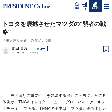
会員登録
検索
ログイン
トヨタを震撼させたマツダの"弱者の戦
略"
「モノ造り革新」の真実：後編
池田 直渡
+フォロー
モータージャーナリスト
「モノ造りの重要性」を強調する最近のトヨタ。その具
体例が「TNGA（トヨタ・ニュー・グローバル・アーキテ
クチャ ）」である。TNGAの手本は、マツダが編み出した