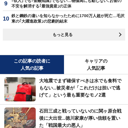
｢収入｣でも｢金融知識｣でもない…物価高にも動じない､お金の
不安を解消する｢最強資産｣の正体
鉄と鋼鉄の違いを知らなかったために1700万人超が死亡…毛沢
東の｢大躍進政策｣の悲劇的結末
もっと見る
この記事の読者に
キャリアの
人気の記事
人気記事
大地震でまず確保すべきは水でも食料で
もない...被災者が「これだけは担いで逃
げて」という最も重要なモノ2選
石田三成と戦っていないのに関ヶ原合戦
後に大出世...徳川家康が厚い信頼を置い
た「戦国最大の悪人」