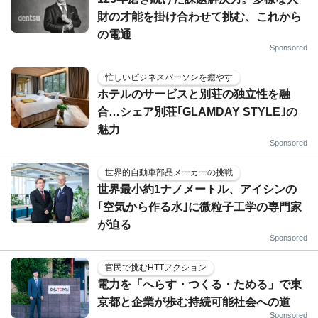
財の才能を掛け合わせて挑む、これから
の電通
Sponsored
忙しいビジネスパーソンを癒やす
ホテルのサービスと別荘の独立性を融
合…シェア別荘｢GLAMDAY STYLE｣の
魅力
Sponsored
世界的自動車部品メーカーの挑戦
世界最小約1ナノメートル、アイシンの
｢空気から作る水｣に微粒子工学の専門家
が迫る
Sponsored
官民で挑むHTTアクション
電力を「へらす・つくる・ためる」で東
京都と企業が歩む持続可能社会への道
Sponsored