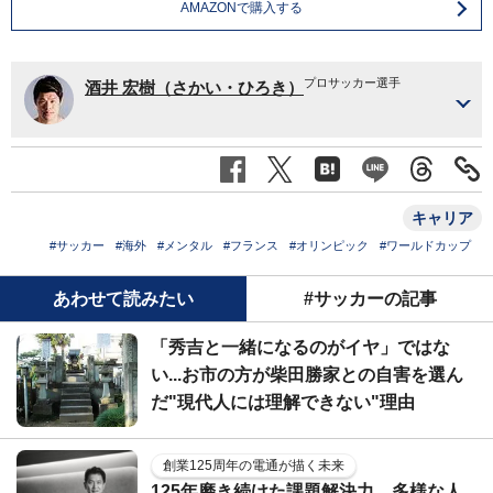
AMAZONで購入する
プロサッカー選手
酒井 宏樹（さかい・ひろき）
キャリア
#サッカー
#海外
#メンタル
#フランス
#オリンピック
#ワールドカップ
あわせて読みたい
#サッカーの記事
「秀吉と一緒になるのがイヤ」ではな
い...お市の方が柴田勝家との自害を選ん
だ"現代人には理解できない"理由
創業125周年の電通が描く未来
125年磨き続けた課題解決力。多様な人