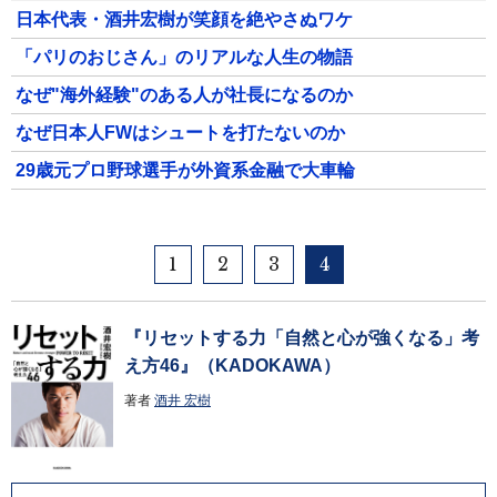
日本代表・酒井宏樹が笑顔を絶やさぬワケ
「パリのおじさん」のリアルな人生の物語
なぜ"海外経験"のある人が社長になるのか
なぜ日本人FWはシュートを打たないのか
29歳元プロ野球選手が外資系金融で大車輪
1
2
3
4
『リセットする力「自然と心が強くなる」考
え方46』（KADOKAWA）
著者
酒井 宏樹