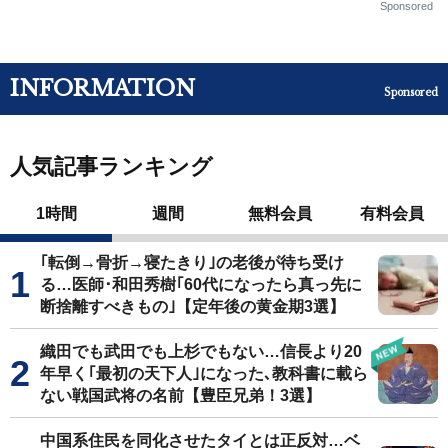
Sponsored
INFORMATION
Sponsored
人気記事ランキング
1時間
週間
無料会員
有料会員
｢転倒→骨折→寝たきり｣の老後が待ち受け
る…医師･和田秀樹｢60代になったら真っ先に
断捨離すべきもの｣【定年後の黄金期3選】
織田でも武田でも上杉でもない…信長より20
年早く｢最初の天下人｣になった､教科書に載ら
ない戦国武将の名前【豊臣兄弟！3選】
中国系住民を同化させたタイとは正反対…ベ