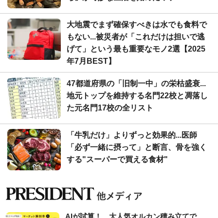
大地震でまず確保すべきは水でも食料で
もない...被災者が「これだけは担いで逃
げて」という最も重要なモノ2選【2025
年7月BEST】
47都道府県の「旧制一中」の栄枯盛衰...
地元トップを維持する名門22校と凋落し
た元名門17校の全リスト
「牛乳だけ」よりずっと効果的...医師
「必ず一緒に摂って」と断言、骨を強く
する"スーパーで買える食材"
AIが試算！ 大人気オルカン積み立てで