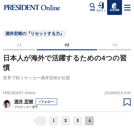
会員登録
検索
ログイン
酒井宏樹の『リセットする力』
#1
#2
#3
日本人が海外で活躍するための4つの習
慣
世界で戦うサッカー酒井宏樹が伝授
PRESIDENT Online
2018/06/14 9:00
酒井 宏樹
+フォロー
プロサッカー選手
1
2
3
4