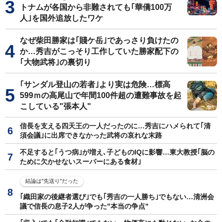
トナムが各国から非難されても｢華僑100万
人｣を国外追放したワケ
なぜ柴田勝家は｢賤ケ岳｣であっさり負けたの
か…秀吉がこっそり工作していた勝家配下の
｢大物武将｣の裏切り
｢サンダル登山の若者｣より実は危険…標高
599ｍの高尾山で年間100件超の遭難事故を起
こしている"張本人"
信長を支える四天王の一人だったのに…秀吉にハメられて｢清
須会議｣に出席できなかった武将の哀れな末路
不足すると｢うつ病｣が増え､子どものIQに影響…東大教授｢脳の
ために欠かせないスーパーにある食材｣
結論は"先送り"だった
｢織田家の後継者選び｣でも｢秀吉の一人勝ち｣でもない…清洲会
議で信長の息子2人が争った"本当の争点"