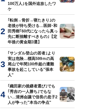
100万人｣を国外追放したワ
ケ
｢転倒→骨折→寝たきり｣の
老後が待ち受ける…医師･和
田秀樹｢60代になったら真っ
先に断捨離すべきもの｣【定
年後の黄金期3選】
｢サンダル登山の若者｣より
実は危険…標高599ｍの高
尾山で年間100件超の遭難
事故を起こしている"張本
人"
｢織田家の後継者選び｣でも
｢秀吉の一人勝ち｣でもな
い…清洲会議で信長の息子2
人が争った"本当の争点"