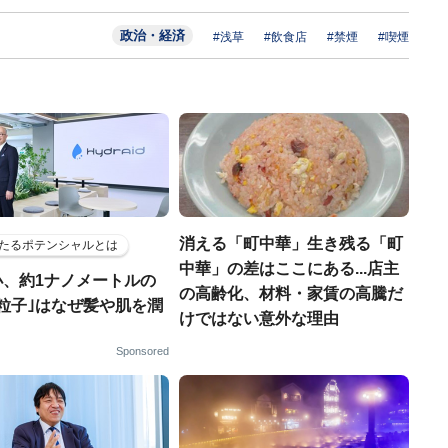
政治・経済
#浅草
#飲食店
#禁煙
#喫煙
消える「町中華」生き残る「町
たるポテンシャルとは
中華」の差はここにある...店主
小、約1ナノメートルの
の高齢化、材料・家賃の高騰だ
粒子｣はなぜ髪や肌を潤
けではない意外な理由
Sponsored