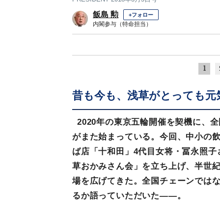
飯島 勲
+フォロー
内閣参与（特命担当）
1
昔も今も、浅草がとっても元
2020年の東京五輪開催を契機に、
がまた始まっている。今回、中小の
ば店「十和田」4代目女将・冨永照子
草おかみさん会」を立ち上げ、半世
場を広げてきた。全国チェーンでは
るか語っていただいた――。