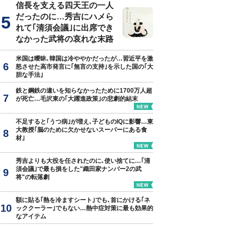
信長を支える四天王の一人
だったのに…秀吉にハメら
れて｢清須会議｣に出席でき
なかった武将の哀れな末路
米国は曖昧､韓国は冷ややかだったが…習近平を激
怒させた高市発言に｢無言の支持｣を示した国の｢大
胆な手法｣
鉄と鋼鉄の違いを知らなかったために1700万人超
が死亡…毛沢東の｢大躍進政策｣の悲劇的結末
不足すると｢うつ病｣が増え､子どものIQに影響…東
大教授｢脳のために欠かせないスーパーにある食
材｣
秀吉よりも大役を任されたのに､使い捨てに…｢清
須会議｣で最も損をした"織田家ナンバー2の武
将"の転落劇
額に貼る｢熱を冷ますシート｣でも､首にかける｢ネ
ッククーラー｣でもない…熱中症対策に最も効果的
なアイテム