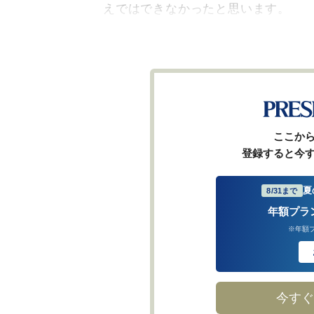
えではできなかったと思います。
ここか
登録すると今
夏
8/31まで
年額プラ
※年額
今すぐ