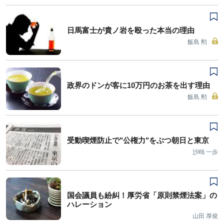
日馬富士が貴ノ岩を殴った本当の理由
飯島 勲
政界のドンが客に10万円のお茶を出す理由
飯島 勲
受動喫煙防止で"公権力"をぶつ朝日と東京
沙鴎 一歩
国会議員も紛糾！厚労省「原則禁煙法案」の
ハレーション
山田 厚俊