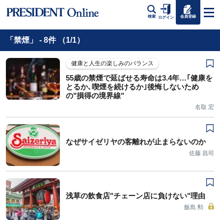
会員登録
検索
ログイン
「禁煙」 - 8件 （1/1）
健康と人生の楽しみのバランス
55歳の禁煙で延ばせる寿命は3.4年…｢健康を
とるか､喫煙を続けるか｣後悔しないため
の"損得の境界線"
名取 宏
なぜサイゼリヤの客離れが止まらないのか
佐藤 昌司
浅草の飲食店"チェーン店に負けない"理由
飯島 勲