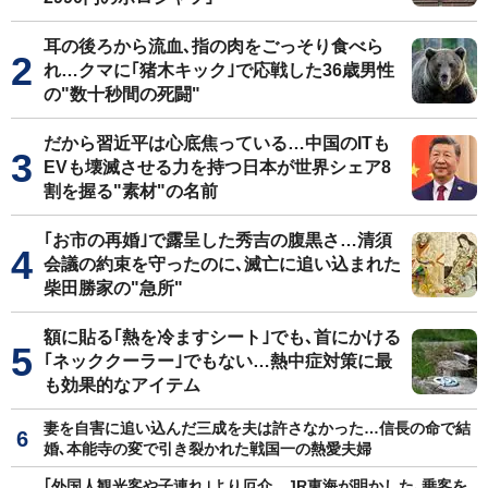
耳の後ろから流血､指の肉をごっそり食べら
れ…クマに｢猪木キック｣で応戦した36歳男性
の"数十秒間の死闘"
だから習近平は心底焦っている…中国のITも
EVも壊滅させる力を持つ日本が世界シェア8
割を握る"素材"の名前
｢お市の再婚｣で露呈した秀吉の腹黒さ…清須
会議の約束を守ったのに､滅亡に追い込まれた
柴田勝家の"急所"
額に貼る｢熱を冷ますシート｣でも､首にかける
｢ネッククーラー｣でもない…熱中症対策に最
も効果的なアイテム
妻を自害に追い込んだ三成を夫は許さなかった…信長の命で結
婚､本能寺の変で引き裂かれた戦国一の熱愛夫婦
｢外国人観光客や子連れ｣より厄介…JR東海が明かした､乗客を