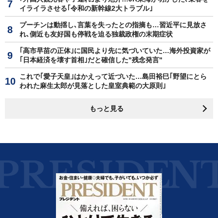
イライラさせる｢令和の新幹線2大トラブル｣
プーチンは動揺し､言葉を失ったとの指摘も…習近平に見放さ
れ､側近も友好国も停戦を迫る独裁政権の末期症状
｢高市早苗の正体｣に国民より先に気づいていた…海外投資家が
｢日本経済を壊す首相｣だと確信した"残念発言"
これで｢愛子天皇｣はかえって近づいた…島田裕巳｢野望にとら
われた麻生太郎が見落とした皇室典範の大原則｣
もっと見る