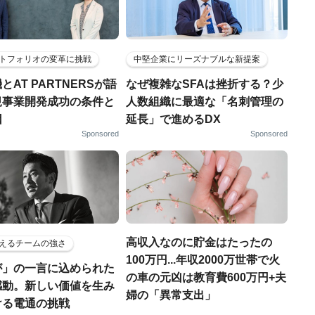
トフォリオの変革に挑戦
中堅企業にリーズナブルな新提案
とAT PARTNERSが語
なぜ複雑なSFAは挫折する？少
規事業開発成功の条件と
人数組織に最適な「名刺管理の
因
延長」で進めるDX
Sponsored
Sponsored
高収入なのに貯金はたったの
えるチームの強さ
100万円...年収2000万世帯で火
が」の一言に込められた
の車の元凶は教育費600万円+夫
感動。新しい価値を生み
婦の「異常支出」
ける電通の挑戦