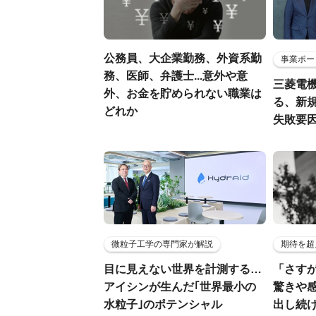
公務員、大企業勤務、外資系勤
事業ポー
務、医師、弁護士...意外や意
三菱電機
外、お金を貯められない職業は
る、新
どれか
失敗要
微粒子工学の専門家が解説
期待を超
目に見えない世界を計測する…
「さす
アイシンが生んだ｢世界最小の
驚きや
水粒子｣のポテンシャル
出し続