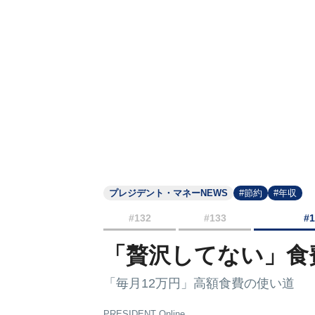
プレジデント・マネーNEWS
#節約
#年収
#132
#133
#
「贅沢してない」食
「毎月12万円」高額食費の使い道
PRESIDENT Online