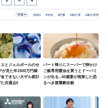
2
3
4
マネー
#節約
#年収
#貯蓄
#家計簿
#家計管理
リエとジェルボールのせ
パート帰りにスーパーで卵かけ
Pが見た年1600万円稼
ご飯専用醤油を買うとドーパミ
貯金できない大ザル家計
ンが出る...40歳妻が画策した恐
た共通点6
るべき復讐劇全貌