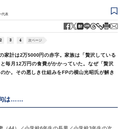
ー代表
2
3
4
次ページ
の家計は2万5000円の赤字。家族は「贅沢している
と毎月12万円の食費がかかっていた。なぜ「贅沢
のか。その悪しき仕組みをFPの横山光昭氏が解き
句は……
妻（44）／小学校6年生の長男／小学校3年生の次