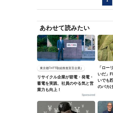
1
あわせて読みたい
「ロー
東京都｢HTT取組推進宣言企業｣
いだ」F
リサイクル企業が節電・発電・
いでも
蓄電を実践、社員のやる気と営
のバカげ
業力も向上！
Sponsored