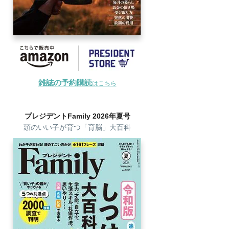
雑誌の予約購読
はこちら
プレジデントFamily 2026年夏号
頭のいい子が育つ「育脳」大百科