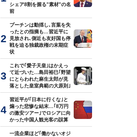
シェア8割を握る"素材"の名
前
プーチンは動揺し､言葉を失
ったとの指摘も…習近平に
見放され､側近も友好国も停
戦を迫る独裁政権の末期症
状
これで｢愛子天皇｣はかえっ
て近づいた…島田裕巳｢野望
にとらわれた麻生太郎が見
落とした皇室典範の大原則｣
習近平が｢日本に行くな｣と
煽った悲惨な結末…｢8万円
の激安ツアー｣でロシアに向
かった中国人観光客の誤算
一流企業ほど｢働かないオジ