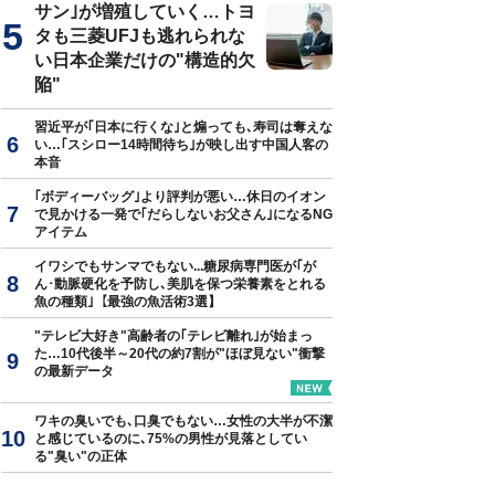
サン｣が増殖していく…トヨ
タも三菱UFJも逃れられな
い日本企業だけの"構造的欠
陥"
習近平が｢日本に行くな｣と煽っても､寿司は奪えな
い…｢スシロー14時間待ち｣が映し出す中国人客の
本音
｢ボディーバッグ｣より評判が悪い…休日のイオン
で見かける一発で｢だらしないお父さん｣になるNG
アイテム
イワシでもサンマでもない...糖尿病専門医が｢が
ん･動脈硬化を予防し､美肌を保つ栄養素をとれる
魚の種類｣【最強の魚活術3選】
"テレビ大好き"高齢者の｢テレビ離れ｣が始まっ
た…10代後半～20代の約7割が"ほぼ見ない"衝撃
の最新データ
ワキの臭いでも､口臭でもない…女性の大半が不潔
と感じているのに､75%の男性が見落としてい
る"臭い"の正体