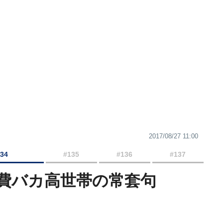
2017/08/27 11:00
134
#135
#136
#137
費バカ高世帯の常套句