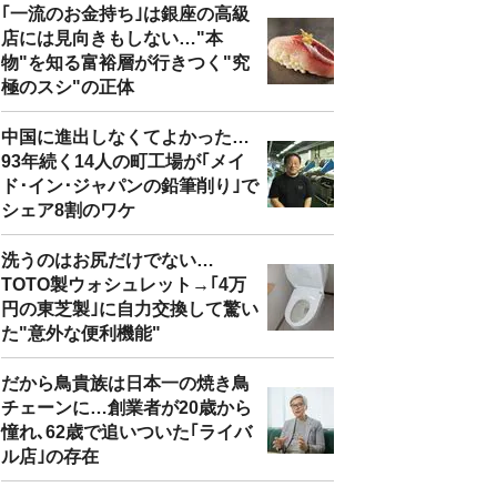
｢一流のお金持ち｣は銀座の高級
店には見向きもしない…"本
物"を知る富裕層が行きつく"究
極のスシ"の正体
中国に進出しなくてよかった…
93年続く14人の町工場が｢メイ
ド･イン･ジャパンの鉛筆削り｣で
シェア8割のワケ
洗うのはお尻だけでない…
TOTO製ウォシュレット→｢4万
円の東芝製｣に自力交換して驚い
た"意外な便利機能"
だから鳥貴族は日本一の焼き鳥
チェーンに…創業者が20歳から
憧れ､62歳で追いついた｢ライバ
ル店｣の存在