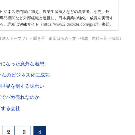
ビジネス専門家に加え、農業生産法人などの農業者、小売、外
専門機関など外部組織と連携し、日本農業の強化・成長を実現す
る。詳細はWebサイト（
https://www2.deloitte.com/jp/aff
）参照。
査法人トーマツ）＝聞き手 前田はるみ＝文・構成 尾崎三朗＝撮影）
一になった意外な着想
かんのビジネス化に成功
が世界を制する味わい
東でバカ売れなのか
にする会社
2
3
4