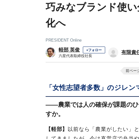
巧みなブランド使い
化へ
PRESIDENT Online
軽部 英俊
+フォロー
有限責
六星代表取締役社長
前ペー
「女性志望者多数」のジレン
――農業では人の確保が課題のひ
すか。
【軽部】
以前なら「農業がしたい」
してきましたが、今は直営店で弁当