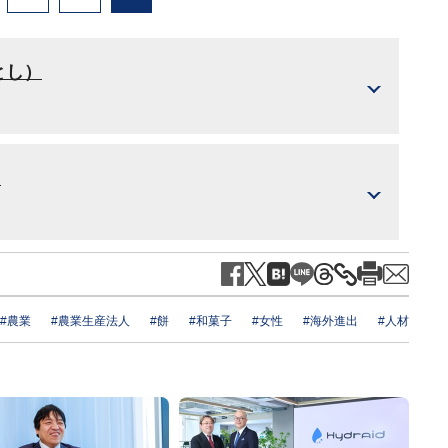
とし）
ツ
#農業
#農業生産法人
#餅
#和菓子
#女性
#海外進出
#人材