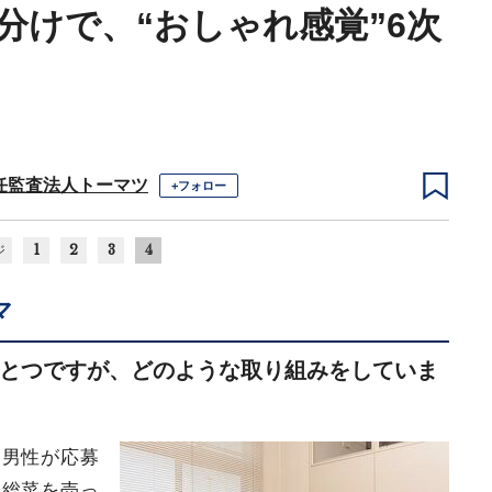
分けで、“おしゃれ感覚”6次
任監査法人トーマツ
+フォロー
1
2
3
4
ジ
マ
とつですが、どのような取り組みをしていま
と男性が応募
や総菜を売っ