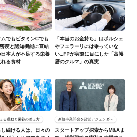
ウムでもビタミンCでも
「本当のお金持ち」はポルシェ
.骨密度と認知機能に直結
やフェラーリには乗っていな
の日本人が不足する栄養
い...FPが実際に目にした「富裕
取れる食材
層のクルマ」の真実
える運動と栄養の整え方
新規事業開発を経営アジェンダへ
出し続ける人は、日々の
スタートアップ探索からM&Aま