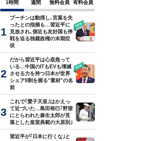
1時間
週間
無料会員
有料会員
プーチンは動揺し､言葉を失
ったとの指摘も…習近平に
見放され､側近も友好国も停
戦を迫る独裁政権の末期症
状
だから習近平は心底焦って
いる…中国のITもEVも壊滅
させる力を持つ日本が世界
シェア8割を握る"素材"の名
前
これで｢愛子天皇｣はかえっ
て近づいた…島田裕巳｢野望
にとらわれた麻生太郎が見
落とした皇室典範の大原則｣
習近平が｢日本に行くな｣と