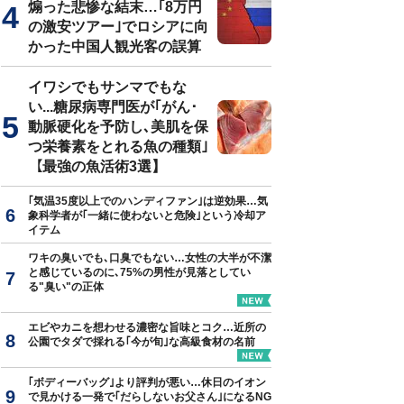
煽った悲惨な結末…｢8万円
の激安ツアー｣でロシアに向
かった中国人観光客の誤算
イワシでもサンマでもな
い...糖尿病専門医が｢がん･
動脈硬化を予防し､美肌を保
つ栄養素をとれる魚の種類｣
【最強の魚活術3選】
｢気温35度以上でのハンディファン｣は逆効果…気
象科学者が｢一緒に使わないと危険｣という冷却ア
イテム
ワキの臭いでも､口臭でもない…女性の大半が不潔
と感じているのに､75%の男性が見落としてい
る"臭い"の正体
エビやカニを想わせる濃密な旨味とコク…近所の
公園でタダで採れる｢今が旬｣な高級食材の名前
｢ボディーバッグ｣より評判が悪い…休日のイオン
で見かける一発で｢だらしないお父さん｣になるNG