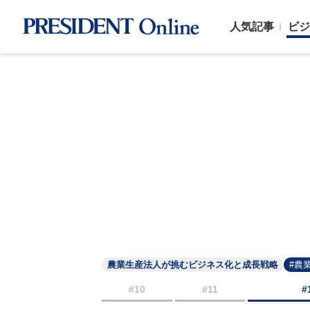
人気記事
ビジ
農業生産法人が挑むビジネス化と成長戦略
#農
#10
#11
#