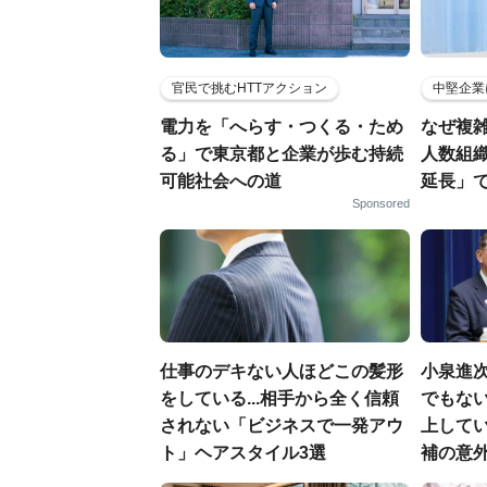
官民で挑むHTTアクション
中堅企業
電力を「へらす・つくる・ため
なぜ複雑
る」で東京都と企業が歩む持続
人数組
可能社会への道
延長」で
Sponsored
仕事のデキない人ほどこの髪形
小泉進
をしている...相手から全く信頼
でもない
されない「ビジネスで一発アウ
上して
ト」ヘアスタイル3選
補の意