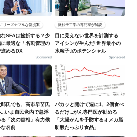
にリーズナブルな新提案
微粒子工学の専門家が解説
なSFAは挫折する？少
目に見えない世界を計測する…
織に最適な「名刺管理の
アイシンが生んだ｢世界最小の
進めるDX
水粒子｣のポテンシャル
Sponsored
Sponsored
次郎氏でも、高市早苗氏
パカッと開けて週に1、2個食べ
...いま自民党内で急浮
るだけ...がん専門医が勧める
いる「次の首相」有力候
「大腸がんを予防するオメガ脂
外な名前
肪酸たっぷり食品」