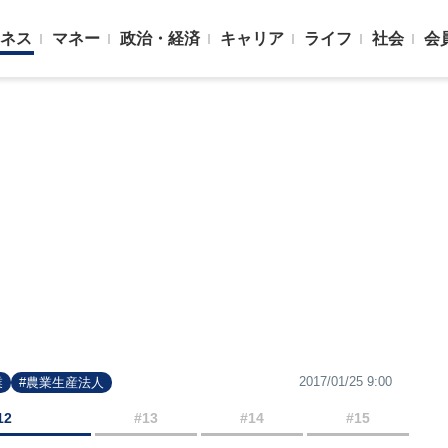
ネス
マネー
政治・経済
キャリア
ライフ
社会
会
2017/01/25 9:00
業
#農業生産法人
12
#13
#14
#15