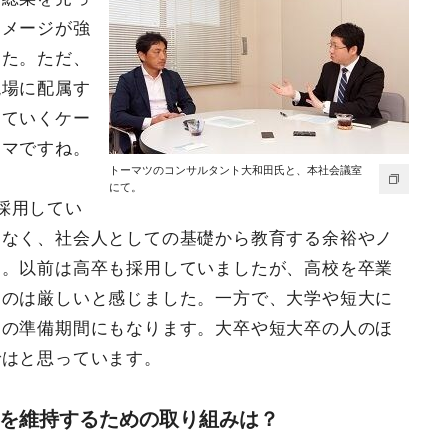
イメージが強
した。ただ、
現場に配属す
めていくケー
ンマですね。
トーマツのコンサルタント大和田氏と、本社会議室
にて。
採用してい
はなく、社会人としての基礎から教育する余裕やノ
す。以前は高卒も採用していましたが、高校を卒業
るのは厳しいと感じました。一方で、大学や短大に
めの準備期間にもなります。大卒や短大卒の人のほ
ではと思っています。
を維持するための取り組みは？