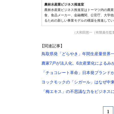
農林水産業ビジネス推進室
農林水産業ビジネス推進室はトーマツ内の農業
食、食品メーカー、金融機関、公官庁、大学他
るための新しい事業モデルの構築を推進してい
（大和田悠一（有限責任監
【関連記事】
鳥取県発「どらやき」年間生産量世界
農家7戸が法人化。6次産業化によるみ
「チョコレート革命」日本発ブランド
ヨックモックの「シガール」はなぜ中
「梅エキス」の不思議な力をビジネス
1