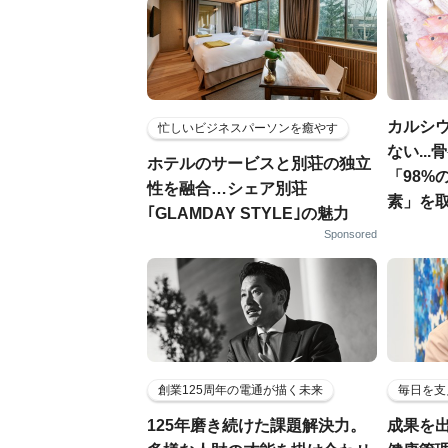
カルシ
忙しいビジネスパーソンを癒やす
ない..
ホテルのサービスと別荘の独立
「98%
性を融合…シェア別荘
素」を
｢GLAMDAY STYLE｣の魅力
Sponsored
創業125周年の電通が描く未来
毎日を支
125年磨き続けた課題解決力。
成果を