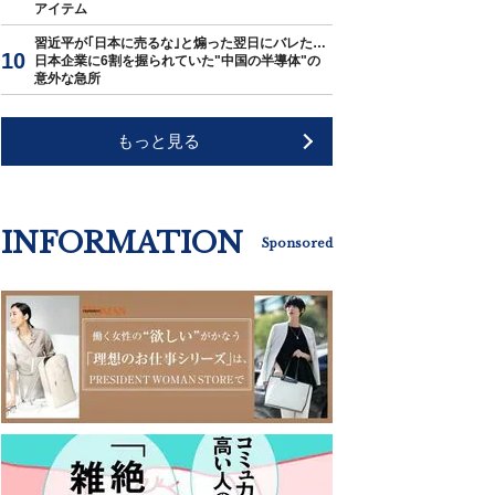
アイテム
習近平が｢日本に売るな｣と煽った翌日にバレた…
日本企業に6割を握られていた"中国の半導体"の
意外な急所
もっと見る
INFORMATION
Sponsored