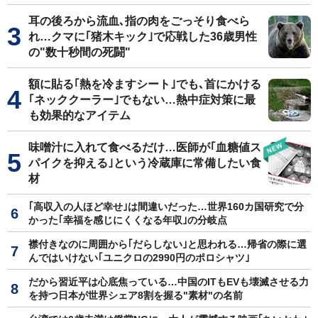
耳の後ろから流血､指の肉をごっそり食べら
れ…クマに｢猪木キック｣で応戦した36歳男性
の"数十秒間の死闘"
額に貼る｢熱を冷ますシート｣でも､首にかける
｢ネッククーラー｣でもない…熱中症対策に最
も効果的なアイテム
味噌汁に入れて食べるだけ…医師が｢血糖値ス
パイクを抑える｣という冷蔵庫に常備したい食
材
｢高収入の人ほど幸せ｣は間違いだった…世界160カ国研究で分
かった｢幸福を感じにくくなる年収｣の分岐点
襟付きなのに周囲から｢だらしない｣と思われる…帰省の際に選
んではいけない｢ユニクロの2990円のポロシャツ｣
だから習近平は心底焦っている…中国のITもEVも壊滅させる力
を持つ日本が世界シェア8割を握る"素材"の名前