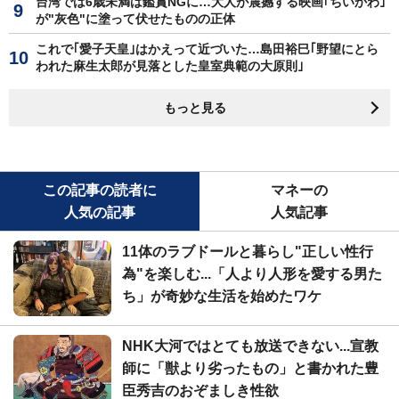
台湾では6歳未満は鑑賞NGに…大人が震撼する映画｢ちいかわ｣
が"灰色"に塗って伏せたものの正体
これで｢愛子天皇｣はかえって近づいた…島田裕巳｢野望にとら
われた麻生太郎が見落とした皇室典範の大原則｣
もっと見る
この記事の読者に
マネーの
人気の記事
人気記事
11体のラブドールと暮らし"正しい性行
為"を楽しむ...「人より人形を愛する男た
ち」が奇妙な生活を始めたワケ
NHK大河ではとても放送できない...宣教
師に「獣より劣ったもの」と書かれた豊
臣秀吉のおぞましき性欲