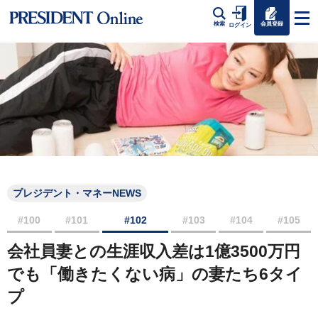
会員登録
検索
ログイン
プレジデント・マネーNEWS
#100
#101
#102
#103
#104
#105
会社員妻との生涯収入差は1億3500万円
でも「働きたくない病」の妻たち6タイ
プ