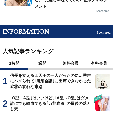
メント
Sponsored
INFORMATION
Sponsored
人気記事ランキング
1時間
週間
無料会員
有料会員
信長を支える四天王の一人だったのに…秀吉
にハメられて｢清須会議｣に出席できなかった
武将の哀れな末路
｢O型→A型｣はいいけど､｢A型→O型｣はダメ…
誰にでも輸血できる｢万能血液｣の最後の落と
し穴