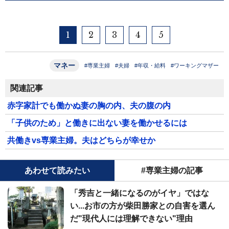
1
2
3
4
5
マネー
#専業主婦
#夫婦
#年収・給料
#ワーキングマザー
関連記事
赤字家計でも働かぬ妻の胸の内、夫の腹の内
「子供のため」と働きに出ない妻を働かせるには
共働きvs専業主婦。夫はどちらが幸せか
あわせて読みたい
#専業主婦の記事
「秀吉と一緒になるのがイヤ」ではな
い...お市の方が柴田勝家との自害を選ん
だ"現代人には理解できない"理由