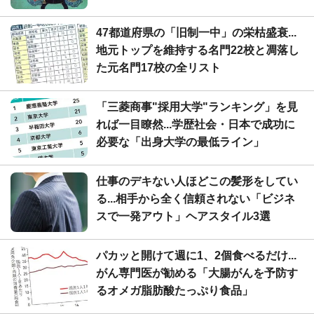
47都道府県の「旧制一中」の栄枯盛衰...
地元トップを維持する名門22校と凋落し
た元名門17校の全リスト
「三菱商事"採用大学"ランキング」を見
れば一目瞭然...学歴社会・日本で成功に
必要な「出身大学の最低ライン」
仕事のデキない人ほどこの髪形をしてい
る...相手から全く信頼されない「ビジネ
スで一発アウト」ヘアスタイル3選
パカッと開けて週に1、2個食べるだけ...
がん専門医が勧める「大腸がんを予防す
るオメガ脂肪酸たっぷり食品」