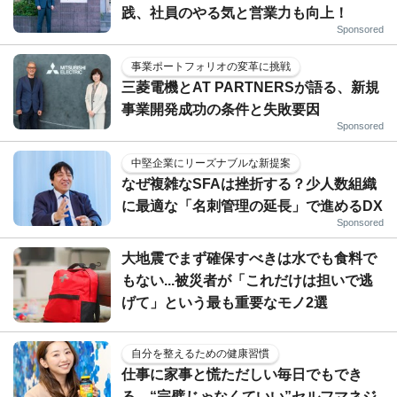
践、社員のやる気と営業力も向上！
Sponsored
事業ポートフォリオの変革に挑戦
三菱電機とAT PARTNERSが語る、新規
事業開発成功の条件と失敗要因
Sponsored
中堅企業にリーズナブルな新提案
なぜ複雑なSFAは挫折する？少人数組織
に最適な「名刺管理の延長」で進めるDX
Sponsored
大地震でまず確保すべきは水でも食料で
もない...被災者が「これだけは担いで逃
げて」という最も重要なモノ2選
自分を整えるための健康習慣
仕事に家事と慌ただしい毎日でもでき
る、“完璧じゃなくていい”セルフマネジ