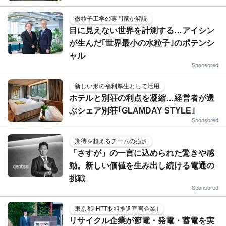
微粒子工学の専門家が解説
目に見えない世界を計測する…アイシン
が生んだ｢世界最小の水粒子｣のポテンシ
ャル
Sponsored
新しい形の福利厚生として活用
ホテルと別荘の利点を凝縮…経営者が選
ぶシェア別荘｢GLAMDAY STYLE｣
Sponsored
期待を超えるチームの強さ
「さすが」の一言に込められた驚きや感
動。新しい価値を生み出し続ける電通の
挑戦
Sponsored
東京都｢HTT取組推進宣言企業｣
リサイクル企業が節電・発電・蓄電を実