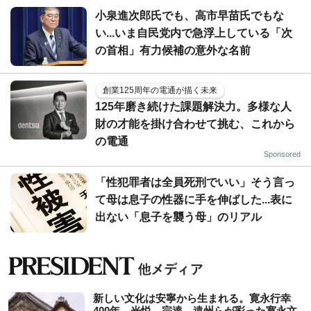
小泉進次郎氏でも、高市早苗氏でもな
い...いま自民党内で急浮上している「次
の首相」有力候補の意外な名前
創業125周年の電通が描く未来
125年磨き続けた課題解決力。多様な人
財の才能を掛け合わせて挑む、これから
の電通
Sponsored
「性犯罪者は全員死刑でいい」そう言っ
て母は息子の性器に手を伸ばした...表に
出ない「息子を襲う母」のリアル
新しい文化は安寧から生まれる。寛永行幸
400年、光悦、宗達、遠州らが彩った寛永文