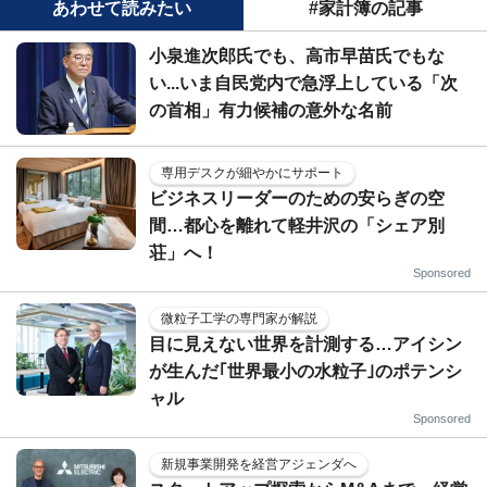
あわせて読みたい
#家計簿の記事
小泉進次郎氏でも、高市早苗氏でもな
い...いま自民党内で急浮上している「次
の首相」有力候補の意外な名前
専用デスクが細やかにサポート
ビジネスリーダーのための安らぎの空
間…都心を離れて軽井沢の「シェア別
荘」へ！
Sponsored
微粒子工学の専門家が解説
目に見えない世界を計測する…アイシン
が生んだ｢世界最小の水粒子｣のポテンシ
ャル
Sponsored
新規事業開発を経営アジェンダへ