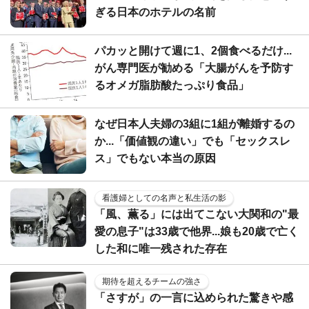
ぎる日本のホテルの名前
パカッと開けて週に1、2個食べるだけ...
がん専門医が勧める「大腸がんを予防す
るオメガ脂肪酸たっぷり食品」
なぜ日本人夫婦の3組に1組が離婚するの
か...「価値観の違い」でも「セックスレ
ス」でもない本当の原因
看護婦としての名声と私生活の影
「風、薫る」には出てこない大関和の"最
愛の息子"は33歳で他界...娘も20歳で亡く
した和に唯一残された存在
期待を超えるチームの強さ
「さすが」の一言に込められた驚きや感