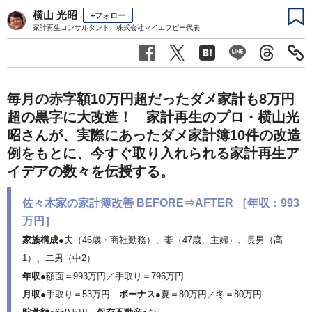
横山 光昭
+フォロー
家計再生コンサルタント、株式会社マイエフピー代表
毎月の赤字額10万円超だったダメ家計も8万円
超の黒字に大改造！ 家計再生のプロ・横山光
昭さんが、実際にあったダメ家計簿10件の改造
例をもとに、今すぐ取り入れられる家計再生ア
イデアの数々を伝授する。
佐々木家の家計簿改善 BEFORE⇒AFTER ［年収：993
万円］
家族構成●
夫（46歳・商社勤務）、妻（47歳、主婦）、長男（高
1）、二男（中2）
年収
●額面＝993万円／手取り＝796万円
月収
●手取り＝53万円
ボーナス
●夏＝80万円／冬＝80万円