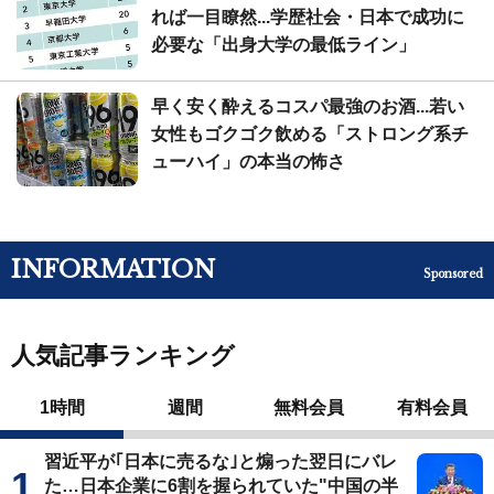
れば一目瞭然...学歴社会・日本で成功に
必要な「出身大学の最低ライン」
早く安く酔えるコスパ最強のお酒...若い
女性もゴクゴク飲める「ストロング系チ
ューハイ」の本当の怖さ
INFORMATION
Sponsored
人気記事ランキング
1時間
週間
無料会員
有料会員
習近平が｢日本に売るな｣と煽った翌日にバレ
た…日本企業に6割を握られていた"中国の半