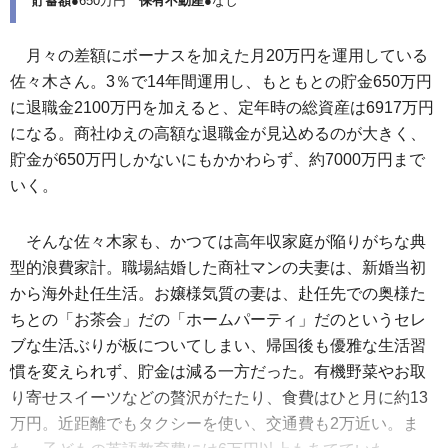
貯蓄額
●650万円
保有不動産
●なし
月々の差額にボーナスを加えた月20万円を運用している
佐々木さん。3％で14年間運用し、もともとの貯金650万円
に退職金2100万円を加えると、定年時の総資産は6917万円
になる。商社ゆえの高額な退職金が見込めるのが大きく、
貯金が650万円しかないにもかかわらず、約7000万円まで
いく。
そんな佐々木家も、かつては高年収家庭が陥りがちな典
型的浪費家計。職場結婚した商社マンの夫妻は、新婚当初
から海外赴任生活。お嬢様気質の妻は、赴任先での奥様た
ちとの「お茶会」だの「ホームパーティ」だのというセレ
ブな生活ぶりが板についてしまい、帰国後も優雅な生活習
慣を変えられず、貯金は減る一方だった。有機野菜やお取
り寄せスイーツなどの贅沢がたたり、食費はひと月に約13
万円。近距離でもタクシーを使い、交通費も2万近い。ま