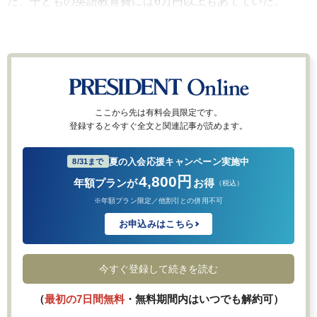
た、子どもの英語教育費には6万円以上もあてていた。
ここから先は有料会員限定です。
登録すると今すぐ全文と関連記事が読めます。
夏の入会応援キャンペーン実施中
8/31まで
4,800円
年額プランが
お得
（税込）
※年額プラン限定／他割引との併用不可
お申込みはこちら
今すぐ登録して続きを読む
（
最初の7日間無料
・無料期間内はいつでも解約可）