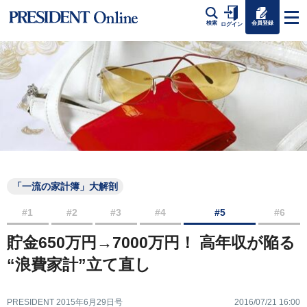
会員登録
検索
ログイン
「一流の家計簿」大解剖
#1
#2
#3
#4
#5
#6
貯金650万円→7000万円！ 高年収が陥る
“浪費家計”立て直し
PRESIDENT 2015年6月29日号
2016/07/21 16:00