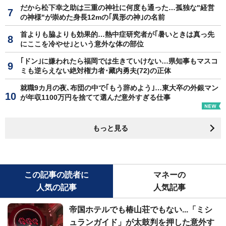
だから松下幸之助は三重の神社に何度も通った…孤独な"経営
の神様"が崇めた身長12mの｢異形の神｣の名前
首よりも脇よりも効果的…熱中症研究者が｢暑いときは真っ先
にここを冷やせ｣という意外な体の部位
｢ドン｣に嫌われたら福岡では生きていけない…県知事もマスコ
ミも逆らえない絶対権力者･藏内勇夫(72)の正体
就職9カ月の夜､布団の中で｢もう辞めよう｣…東大卒の外銀マン
が年収1100万円を捨てて選んだ意外すぎる仕事
もっと見る
この記事の読者に
マネーの
人気の記事
人気記事
帝国ホテルでも椿山荘でもない...「ミシ
ュランガイド」が太鼓判を押した意外す