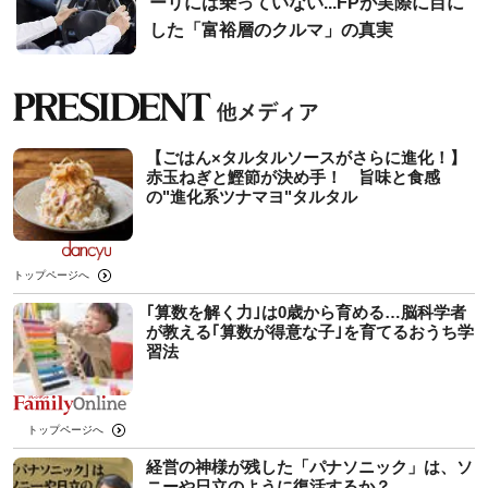
ーリには乗っていない...FPが実際に目に
した「富裕層のクルマ」の真実
【ごはん×タルタルソースがさらに進化！】
赤玉ねぎと鰹節が決め手！ 旨味と食感
の"進化系ツナマヨ"タルタル
トップページへ
｢算数を解く力｣は0歳から育める…脳科学者
が教える｢算数が得意な子｣を育てるおうち学
習法
トップページへ
経営の神様が残した「パナソニック」は、ソ
ニーや日立のように復活するか？