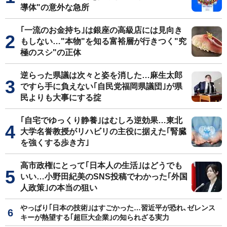
導体"の意外な急所
｢一流のお金持ち｣は銀座の高級店には見向き
もしない…"本物"を知る富裕層が行きつく"究
極のスシ"の正体
逆らった県議は次々と姿を消した…麻生太郎
ですら手に負えない｢自民党福岡県議団｣が県
民よりも大事にする掟
｢自宅でゆっくり静養｣はむしろ逆効果…東北
大学名誉教授がリハビリの主役に据えた｢腎臓
を強くする歩き方｣
高市政権にとって｢日本人の生活｣はどうでも
いい…小野田紀美のSNS投稿でわかった｢外国
人政策｣の本当の狙い
やっぱり｢日本の技術｣はすごかった…習近平が恐れ､ゼレンス
キーが熱望する｢超巨大企業｣の知られざる実力