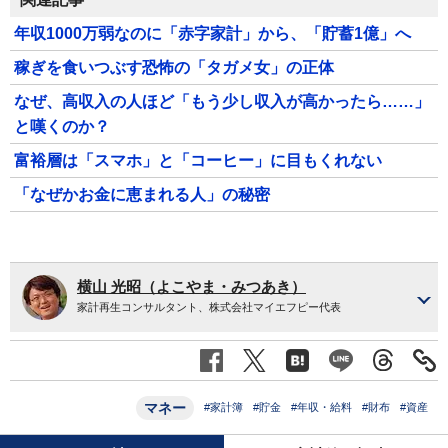
年収1000万弱なのに「赤字家計」から、「貯蓄1億」へ
稼ぎを食いつぶす恐怖の「タガメ女」の正体
なぜ、高収入の人ほど「もう少し収入が高かったら……」
と嘆くのか？
富裕層は「スマホ」と「コーヒー」に目もくれない
「なぜかお金に恵まれる人」の秘密
横山 光昭（よこやま・みつあき）
家計再生コンサルタント、株式会社マイエフピー代表
マネー
#家計簿
#貯金
#年収・給料
#財布
#資産