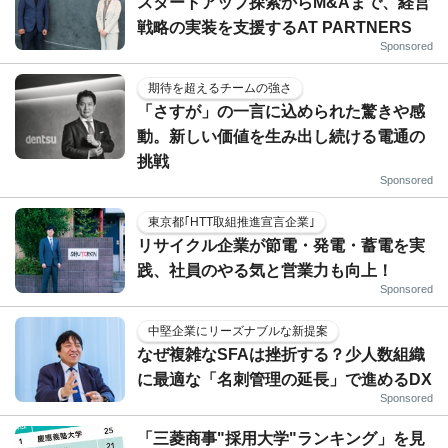
スタートアップ探索からM&Aまで、経営
戦略の実装を支援するAT PARTNERS
Sponsored
期待を超えるチームの強さ
「さすが」の一言に込められた驚きや感
動。新しい価値を生み出し続ける電通の
挑戦
Sponsored
東京都｢HTT取組推進宣言企業｣
リサイクル企業が節電・発電・蓄電を実
践、社員のやる気と営業力も向上！
Sponsored
中堅企業にリーズナブルな新提案
なぜ複雑なSFAは挫折する？少人数組織
に最適な「名刺管理の延長」で進めるDX
Sponsored
「三菱商事"採用大学"ランキング」を見