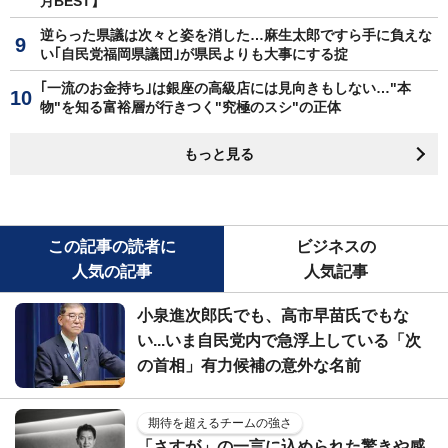
月BEST】
逆らった県議は次々と姿を消した…麻生太郎ですら手に負えな
い｢自民党福岡県議団｣が県民よりも大事にする掟
｢一流のお金持ち｣は銀座の高級店には見向きもしない…"本
物"を知る富裕層が行きつく"究極のスシ"の正体
もっと見る
この記事の読者に
ビジネスの
人気の記事
人気記事
小泉進次郎氏でも、高市早苗氏でもな
い...いま自民党内で急浮上している「次
の首相」有力候補の意外な名前
期待を超えるチームの強さ
「さすが」の一言に込められた驚きや感