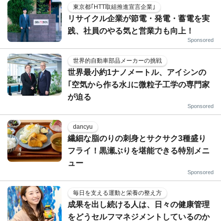
東京都｢HTT取組推進宣言企業｣
リサイクル企業が節電・発電・蓄電を実
践、社員のやる気と営業力も向上！
Sponsored
世界的自動車部品メーカーの挑戦
世界最小約1ナノメートル、アイシンの
｢空気から作る水｣に微粒子工学の専門家
が迫る
Sponsored
dancyu
繊細な脂のりの刺身とサクサク3種盛り
フライ！黒瀬ぶりを堪能できる特別メニ
ュー
Sponsored
毎日を支える運動と栄養の整え方
成果を出し続ける人は、日々の健康管理
をどうセルフマネジメントしているのか