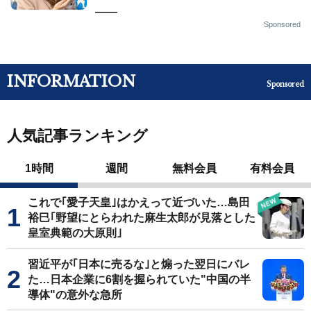
——
Sponsored
INFORMATION
Sponsored
人気記事ランキング
1時間
週間
無料会員
有料会員
これで｢愛子天皇｣はかえって近づいた…島田
裕巳｢野望にとらわれた麻生太郎が見落とした
皇室典範の大原則｣
習近平が｢日本に売るな｣と煽った翌日にバレ
た…日本企業に6割を握られていた"中国の半
導体"の意外な急所