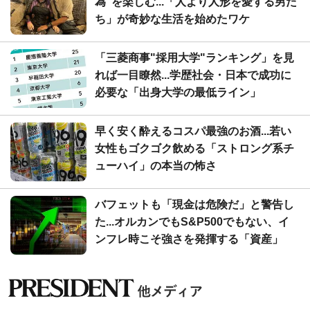
為"を楽しむ...「人より人形を愛する男た
ち」が奇妙な生活を始めたワケ
「三菱商事"採用大学"ランキング」を見
れば一目瞭然...学歴社会・日本で成功に
必要な「出身大学の最低ライン」
早く安く酔えるコスパ最強のお酒...若い
女性もゴクゴク飲める「ストロング系チ
ューハイ」の本当の怖さ
バフェットも「現金は危険だ」と警告し
た...オルカンでもS&P500でもない、イ
ンフレ時こそ強さを発揮する「資産」