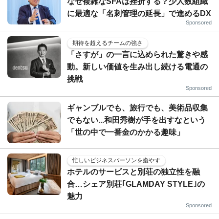
なぜ複雑なSFAは挫折する？少人数組織
に最適な「名刺管理の延長」で進めるDX
Sponsored
期待を超えるチームの強さ
「さすが」の一言に込められた驚きや感
動。新しい価値を生み出し続ける電通の
挑戦
Sponsored
ギャンブルでも、旅行でも、美術品収集
でもない...和田秀樹が手を出すなという
「世の中で一番金のかかる趣味」
忙しいビジネスパーソンを癒やす
ホテルのサービスと別荘の独立性を融
合…シェア別荘｢GLAMDAY STYLE｣の
魅力
Sponsored