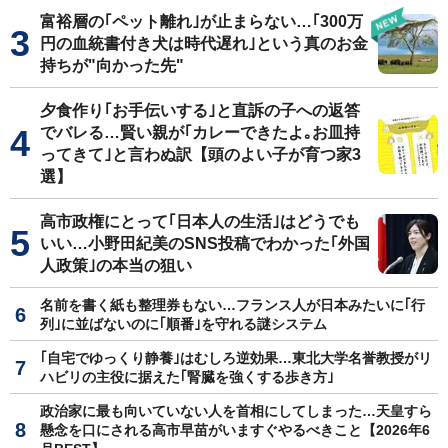
富裕層の｢ペット離れ｣が止まらない…｢300万
円の血統書付き犬は時代遅れ｣という真のお金
持ちが"向かった先"
夕食作り｢お手伝いする｣と直訴の子への返答
でバレる…賢い親が｢カレーできたよ｡お皿持
ってきて｣と言わぬ訳【頭のよい子が育つ家3
選】
高市政権にとって｢日本人の生活｣はどうでも
いい…小野田紀美のSNS投稿でわかった｢外国
人政策｣の本当の狙い
名前を書く紙も整理券もない…フランス人が日本みたいに｢行
列｣に並ばないのに｢順番｣を守れる謎システム
｢自宅でゆっくり静養｣はむしろ逆効果…東北大学名誉教授がリ
ハビリの主役に据えた｢腎臓を強くする歩き方｣
政治家に最も向いていない人を首相にしてしまった…天皇すら
懸念を口にされる高市早苗がいますぐやるべきこと【2026年6