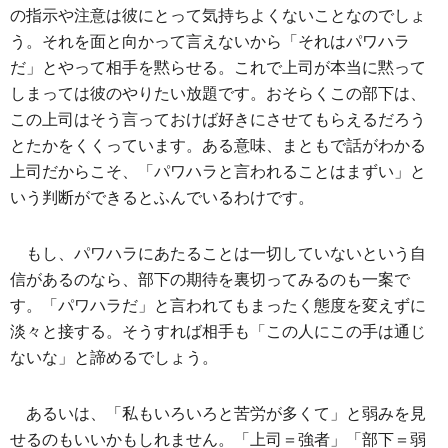
の指示や注意は彼にとって気持ちよくないことなのでしょ
う。それを面と向かって言えないから「それはパワハラ
だ」とやって相手を黙らせる。これで上司が本当に黙って
しまっては彼のやりたい放題です。おそらくこの部下は、
この上司はそう言っておけば好きにさせてもらえるだろう
とたかをくくっています。ある意味、まともで話がわかる
上司だからこそ、「パワハラと言われることはまずい」と
いう判断ができるとふんでいるわけです。
もし、パワハラにあたることは一切していないという自
信があるのなら、部下の期待を裏切ってみるのも一案で
す。「パワハラだ」と言われてもまったく態度を変えずに
淡々と接する。そうすれば相手も「この人にこの手は通じ
ないな」と諦めるでしょう。
あるいは、「私もいろいろと苦労が多くて」と弱みを見
せるのもいいかもしれません。「上司＝強者」「部下＝弱