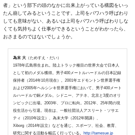
者」という部下の頭のなかに出来上がっている構図をいっ
たん崩してみるということです。上司をパワハラ呼ばわり
しても意味がない、あるいは上司をパワハラ呼ばわりしな
くても気持ちよく仕事ができるということがわかったら、
おさまるのではないでしょうか。
為末 大
（ためすえ・だい）
1978年広島県生まれ。陸上トラック種目の世界大会で日本人
として初のメダル獲得。男子400メートルハードルの日本記録
保持者（2014年10月現在）。2001年エドモントン世界選手権
および2005年ヘルシンキ世界選手権において、男子400メート
ルハードルで銅メダル。シドニー、アテネ、北京と3度のオリ
ンピックに出場。2003年、プロに転向。2012年、25年間の現
役生活から引退。現在は、一般社団法人アスリート・ソサエ
ティ（2010年設立）、為末大学（2012年開講）、
Xiborg（2014年設立）などを通じ、スポーツ、社会、教育、
研究に関する活動を幅広く行っている。
http://tamesue.jp