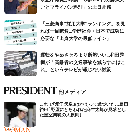
ごとフライパン料理」の非日常感
「三菱商事"採用大学"ランキング」を見
れば一目瞭然...学歴社会・日本で成功に
必要な「出身大学の最低ライン」
運転をやめさせるより断然いい...和田秀
樹が「高齢者の交通事故を減らすにはこ
れ」というテレビが報じない対策
これで｢愛子天皇｣はかえって近づいた…島田
裕巳｢野望にとらわれた麻生太郎が見落とし
た皇室典範の大原則｣