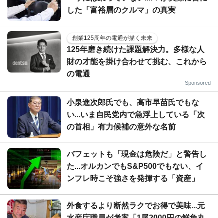
した「富裕層のクルマ」の真実
創業125周年の電通が描く未来
125年磨き続けた課題解決力。多様な人
財の才能を掛け合わせて挑む、これから
の電通
Sponsored
小泉進次郎氏でも、高市早苗氏でもな
い...いま自民党内で急浮上している「次
の首相」有力候補の意外な名前
バフェットも「現金は危険だ」と警告し
た...オルカンでもS&P500でもない、イ
ンフレ時こそ強さを発揮する「資産」
外食するより断然ラクでお得で美味...元
水産庁職員が考案「1尾2000円の鮮魚丸