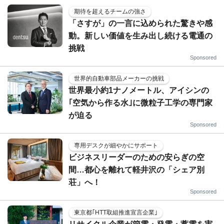
期待を超えるチームの強さ
「さすが」の一言に込められた驚きや感
動。新しい価値を生み出し続ける電通の
挑戦
Sponsored
世界的自動車部品メーカーの挑戦
世界最小約1ナノメートル、アイシンの
｢空気から作る水｣に微粒子工学の専門家
が迫る
Sponsored
専用デスクが細やかにサポート
ビジネスリーダーのための安らぎの空
間…都心を離れて軽井沢の「シェア別
荘」へ！
Sponsored
東京都｢HTT取組推進宣言企業｣