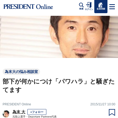
会員登録
検索
ログイン
為末大の悩み相談室
部下が何かにつけ「パワハラ」と騒ぎた
てます
PRESIDENT Online
2015/11/27 10:00
為末 大
+フォロー
元陸上選手・Deportare Partners代表