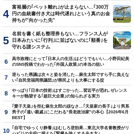
富裕層の｢ペット離れ｣が止まらない…｢300万
円の血統書付き犬は時代遅れ｣という真のお金
持ちが"向かった先"
名前を書く紙も整理券もない…フランス人が
日本みたいに｢行列｣に並ばないのに｢順番｣を
守れる謎システム
高市政権にとって｢日本人の生活｣はどうでもいい…小野田紀美
のSNS投稿でわかった｢外国人政策｣の本当の狙い
逆らった県議は次々と姿を消した…麻生太郎ですら手に負えな
い｢自民党福岡県議団｣が県民よりも大事にする掟
やっぱり｢日本の技術｣はすごかった…習近平が恐れ､ゼレンス
キーが熱望する｢超巨大企業｣の知られざる実力
｢愛子天皇｣を拒む麻生太郎の頑なさ…｢天皇家の長子｣より男系
男子の｢遠い親戚｣にこだわる"長老政治家"の本心【2026年6月
BEST】
｢自宅でゆっくり静養｣はむしろ逆効果…東北大学名誉教授がリ
ハビリの主役に据えた｢腎臓を強くする歩き方｣