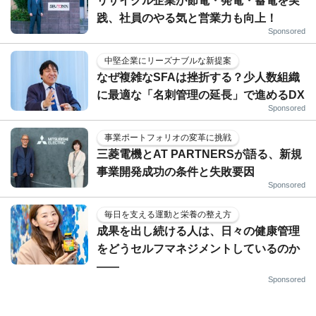
リサイクル企業が節電・発電・蓄電を実
践、社員のやる気と営業力も向上！
Sponsored
中堅企業にリーズナブルな新提案
なぜ複雑なSFAは挫折する？少人数組織
に最適な「名刺管理の延長」で進めるDX
Sponsored
事業ポートフォリオの変革に挑戦
三菱電機とAT PARTNERSが語る、新規
事業開発成功の条件と失敗要因
Sponsored
毎日を支える運動と栄養の整え方
成果を出し続ける人は、日々の健康管理
をどうセルフマネジメントしているのか
——
Sponsored