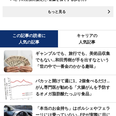
もっと見る
この記事の読者に
キャリアの
人気の記事
人気記事
ギャンブルでも、旅行でも、美術品収集
でもない...和田秀樹が手を出すなという
「世の中で一番金のかかる趣味」
パカッと開けて週に1、2個食べるだけ...
がん専門医が勧める「大腸がんを予防す
るオメガ脂肪酸たっぷり食品」
「本当のお金持ち」はポルシェやフェラ
ーリには乗っていない...FPが実際に目に