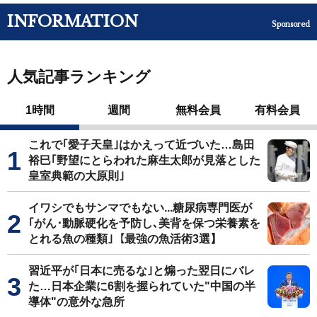
INFORMATION
Sponsored
人気記事ランキング
1時間
週間
無料会員
有料会員
これで｢愛子天皇｣はかえって近づいた…島田
裕巳｢野望にとらわれた麻生太郎が見落とした
皇室典範の大原則｣
イワシでもサンマでもない...糖尿病専門医が
｢がん･動脈硬化を予防し､美背を保つ栄養素を
とれる魚の種類｣【最強の魚活術3選】
習近平が｢日本に売るな｣と煽った翌日にバレ
た…日本企業に6割を握られていた"中国の半
導体"の意外な急所