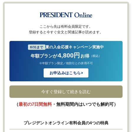
ここから先は有料会員限定です。
登録すると今すぐ全文と関連記事が読めます。
夏の入会応援キャンペーン実施中
8/31まで
4,800円
年額プランが
お得
（税込）
※年額プラン限定／他割引との併用不可
お申込みはこちら
今すぐ登録して続きを読む
（
最初の7日間無料
・無料期間内はいつでも解約可）
プレジデントオンライン有料会員の4つの特典