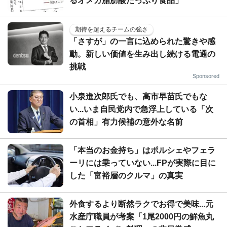
るオメガ脂肪酸たっぷり食品」
期待を超えるチームの強さ
「さすが」の一言に込められた驚きや感
動。新しい価値を生み出し続ける電通の
挑戦
Sponsored
小泉進次郎氏でも、高市早苗氏でもな
い...いま自民党内で急浮上している「次
の首相」有力候補の意外な名前
「本当のお金持ち」はポルシェやフェラ
ーリには乗っていない...FPが実際に目に
した「富裕層のクルマ」の真実
外食するより断然ラクでお得で美味...元
水産庁職員が考案「1尾2000円の鮮魚丸