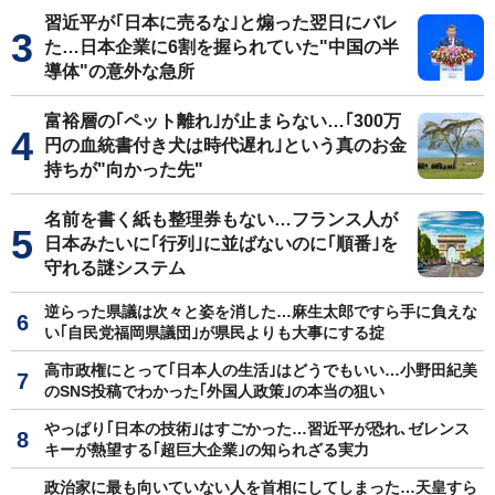
習近平が｢日本に売るな｣と煽った翌日にバレ
た…日本企業に6割を握られていた"中国の半
導体"の意外な急所
富裕層の｢ペット離れ｣が止まらない…｢300万
円の血統書付き犬は時代遅れ｣という真のお金
持ちが"向かった先"
名前を書く紙も整理券もない…フランス人が
日本みたいに｢行列｣に並ばないのに｢順番｣を
守れる謎システム
逆らった県議は次々と姿を消した…麻生太郎ですら手に負えな
い｢自民党福岡県議団｣が県民よりも大事にする掟
高市政権にとって｢日本人の生活｣はどうでもいい…小野田紀美
のSNS投稿でわかった｢外国人政策｣の本当の狙い
やっぱり｢日本の技術｣はすごかった…習近平が恐れ､ゼレンス
キーが熱望する｢超巨大企業｣の知られざる実力
政治家に最も向いていない人を首相にしてしまった…天皇すら