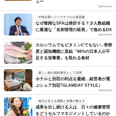
ュー
Sponsored
中堅企業にリーズナブルな新提案
なぜ複雑なSFAは挫折する？少人数組織
に最適な「名刺管理の延長」で進めるDX
Sponsored
カルシウムでもビタミンCでもない...骨密
度と認知機能に直結「98%の日本人が不
足する栄養素」を取れる食材
新しい形の福利厚生として活用
ホテルと別荘の利点を凝縮…経営者が選
ぶシェア別荘｢GLAMDAY STYLE｣
Sponsored
毎日を支える運動と栄養の整え方
成果を出し続ける人は、日々の健康管理
をどうセルフマネジメントしているのか