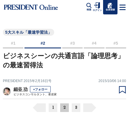
会員登録
検索
ログイン
5大スキル「最速学習法」
#1
#2
#3
#4
#5
ビジネスシーンの共通言語「論理思考」
の最速習得法
PRESIDENT 2015年2月16日号
2015/10/06 14:00
細谷 功
+フォロー
ビジネスコンサルタント、著述家
1
2
3