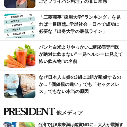
ごとフライパン料理」の非日常感
「三菱商事"採用大学"ランキング」を見
れば一目瞭然...学歴社会・日本で成功に
必要な「出身大学の最低ライン」
パンと白米よりやっかい...糖尿病専門医
が絶対に飲まない"一見ヘルシーに見えて
怖い飲み物"の名前
なぜ日本人夫婦の3組に1組が離婚するの
か...「価値観の違い」でも「セックスレ
ス」でもない本当の原因
台湾では6歳未満は鑑賞NGに…大人が震撼す