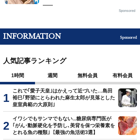
——
Sponsored
INFORMATION
Sponsored
人気記事ランキング
1時間
週間
無料会員
有料会員
これで｢愛子天皇｣はかえって近づいた…島田
裕巳｢野望にとらわれた麻生太郎が見落とした
皇室典範の大原則｣
イワシでもサンマでもない...糖尿病専門医が
｢がん･動脈硬化を予防し､美背を保つ栄養素を
とれる魚の種類｣【最強の魚活術3選】