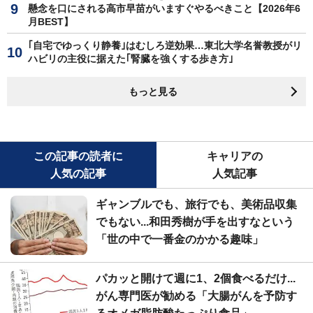
懸念を口にされる高市早苗がいますぐやるべきこと【2026年6
月BEST】
｢自宅でゆっくり静養｣はむしろ逆効果…東北大学名誉教授がリ
ハビリの主役に据えた｢腎臓を強くする歩き方｣
もっと見る
この記事の読者に
キャリアの
人気の記事
人気記事
ギャンブルでも、旅行でも、美術品収集
でもない...和田秀樹が手を出すなという
「世の中で一番金のかかる趣味」
パカッと開けて週に1、2個食べるだけ...
がん専門医が勧める「大腸がんを予防す