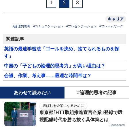
1
2
3
キャリア
#論理的思考
#コミュニケーション
#プレゼンテーション
#フレームワーク
関連記事
英語の最速学習法「ゴールを決め、捨てられるものを探
す」
中国の「子どもの論理的思考力」が高い理由は？
会議、作業、考え事……最適な時間帯は？
あわせて読みたい
#論理的思考の記事
選ばれる企業になるために
東京都｢HTT取組推進宣言企業｣登録で環
境配慮時代を勝ち抜く具体策とは
Sponsored