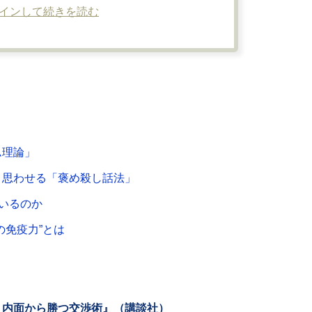
インして続きを読む
ム理論」
と思わせる「褒め殺し話法」
ているのか
の免疫力”とは
 内面から勝つ交渉術』（講談社）