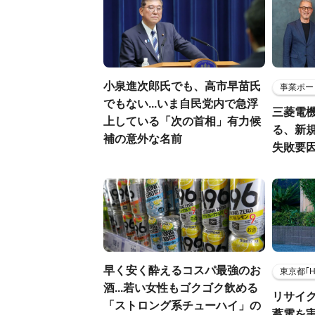
小泉進次郎氏でも、高市早苗氏
事業ポー
でもない...いま自民党内で急浮
三菱電機
上している「次の首相」有力候
る、新
補の意外な名前
失敗要
早く安く酔えるコスパ最強のお
東京都｢
酒...若い女性もゴクゴク飲める
リサイ
「ストロング系チューハイ」の
蓄電を