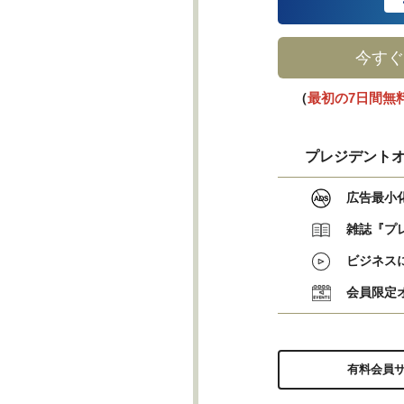
今すぐ
（
最初の7日間無
プレジデントオ
広告最小
雑誌『プ
ビジネス
会員限定
有料会員