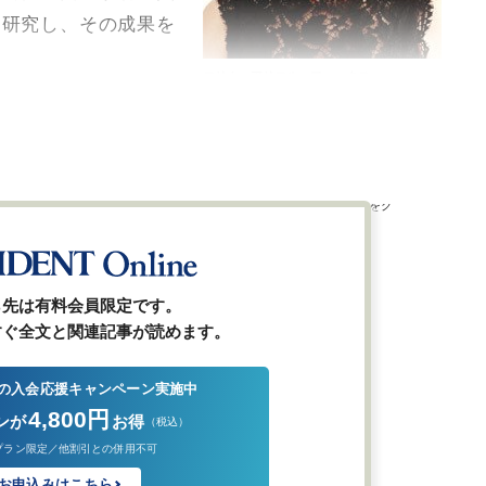
を研究し、その成果を
エリカ・アリエル・フォックス
ハーバード・ロースクールの
Program on Negotiation（PON）で
交渉学を教える。プリンストン大学
を経て、ハーバード・ロースクール
修了。共同創設者でもあるコンサル
タント会社Mobius Exective
Leadershipでは世界的な大企業をク
ライアントとしている。
ら先は有料会員限定です。
すぐ全文と関連記事が読めます。
の入会応援キャンペーン実施中
4,800円
ンが
お得
（税込）
プラン限定／他割引との併用不可
お申込みはこちら