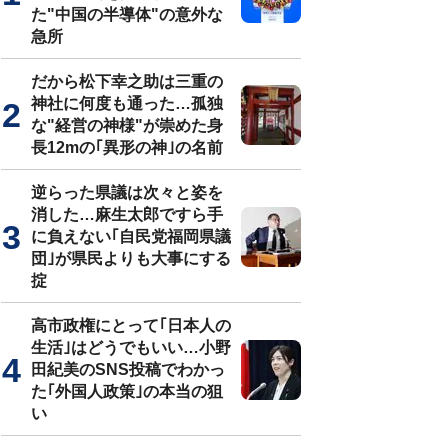
た"中国の半導体"の意外な
急所
だから松下幸之助は三重の
神社に何度も通った…孤独
な"経営の神様"が崇めた身
長12mの｢異形の神｣の名前
逆らった県議は次々と姿を
消した…麻生太郎ですら手
に負えない｢自民党福岡県議
団｣が県民よりも大事にする
掟
高市政権にとって｢日本人の
生活｣はどうでもいい…小野
田紀美のSNS投稿でわかっ
た｢外国人政策｣の本当の狙
い