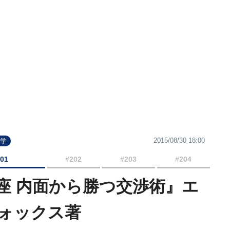
2015/08/30 18:00
理学
201
#202
#203
#204
座 内面から勝つ交渉術』エ
ォックス著