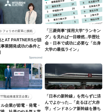
「三菱商事"採用大学"ランキン
トフォリオの変革に挑戦
グ」を見れば一目瞭然...学歴社
とAT PARTNERSが語
会・日本で成功に必要な「出身
規事業開発成功の条件と
大学の最低ライン」
因
Sponsored
「日本の新幹線」を売らずに済
HTT取組推進宣言企業｣
んでよかった...「走るほど大赤
クル企業が節電・発電・
字」インドネシア新幹線を勝ち
実践、社員のやる気と営