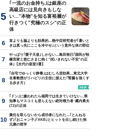
｢一流のお金持ち｣は銀座の
高級店には見向きもしな
い…"本物"を知る富裕層が
行きつく"究極のスシ"の正
体
首よりも脇よりも効果的…熱中症研究者が｢暑いと
きは真っ先にここを冷やせ｣という意外な体の部位
やっぱり｢愛子天皇｣しかない…島田裕巳｢国民が秋
篠宮家と悠仁さまに抱く"拭いきれない不安"の正
体｣【次代の皇室3選】
｢自宅でゆっくり静養｣はむしろ逆効果…東北大学
名誉教授がリハビリの主役に据えた｢腎臓を強くす
る歩き方｣
｢ドン｣に嫌われたら福岡では生きていけない…県
知事もマスコミも逆らえない絶対権力者･藏内勇夫
(72)の正体
責任を取らないから成功者になれた…｢とんねる
ず｣｢おニャン子｣｢AKB｣とヒットを出し続けた秋
元康の哲学