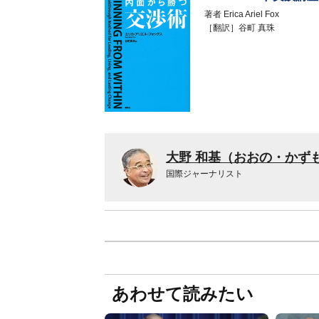
著者
Erica Ariel Fox
［翻訳］谷町 真珠
大野 和基（おおの・かず
国際ジャーナリスト
あわせて読みたい