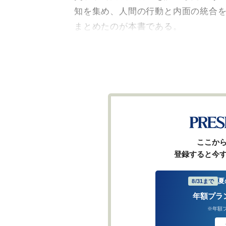
知を集め、人間の行動と内面の統合
まとめたのが本書である。
ここか
登録すると今
夏
8/31まで
年額プラ
※年額