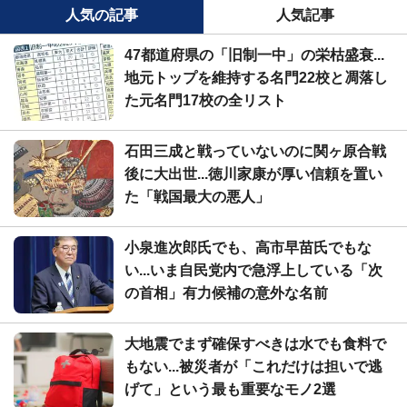
人気の記事
人気記事
47都道府県の「旧制一中」の栄枯盛衰...
地元トップを維持する名門22校と凋落し
た元名門17校の全リスト
石田三成と戦っていないのに関ヶ原合戦
後に大出世...徳川家康が厚い信頼を置い
た「戦国最大の悪人」
小泉進次郎氏でも、高市早苗氏でもな
い...いま自民党内で急浮上している「次
の首相」有力候補の意外な名前
大地震でまず確保すべきは水でも食料で
もない...被災者が「これだけは担いで逃
げて」という最も重要なモノ2選