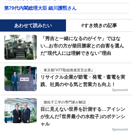
第79代内閣総理大臣 細川護煕さん
あわせて読みたい
#すき焼きの記事
「秀吉と一緒になるのがイヤ」ではな
い...お市の方が柴田勝家との自害を選ん
だ"現代人には理解できない"理由
東京都｢HTT取組推進宣言企業｣
リサイクル企業が節電・発電・蓄電を実
践、社員のやる気と営業力も向上！
Sponsored
微粒子工学の専門家が解説
目に見えない世界を計測する…アイシン
が生んだ｢世界最小の水粒子｣のポテンシ
ャル
Sponsored