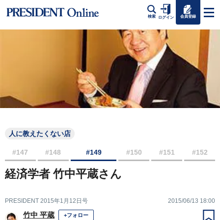
会員登録
検索
ログイン
人に教えたくない店
#147
#148
#149
#150
#151
#152
経済学者 竹中平蔵さん
PRESIDENT 2015年1月12日号
2015/06/13 18:00
竹中 平蔵
+フォロー