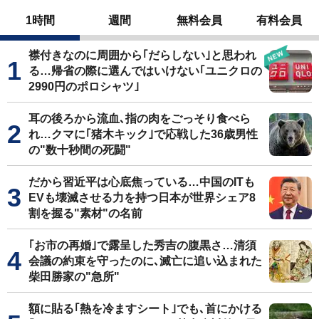
1時間
週間
無料会員
有料会員
襟付きなのに周囲から｢だらしない｣と思われ
る…帰省の際に選んではいけない｢ユニクロの
2990円のポロシャツ｣
耳の後ろから流血､指の肉をごっそり食べら
れ…クマに｢猪木キック｣で応戦した36歳男性
の"数十秒間の死闘"
だから習近平は心底焦っている…中国のITも
EVも壊滅させる力を持つ日本が世界シェア8
割を握る"素材"の名前
｢お市の再婚｣で露呈した秀吉の腹黒さ…清須
会議の約束を守ったのに､滅亡に追い込まれた
柴田勝家の"急所"
額に貼る｢熱を冷ますシート｣でも､首にかける