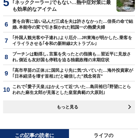
｢ネッククーラー｣でもない…熱中症対策に最
も効果的なアイテム
妻を自害に追い込んだ三成を夫は許さなかった…信長の命で結
婚､本能寺の変で引き裂かれた戦国一の熱愛夫婦
｢外国人観光客や子連れ｣より厄介…JR東海が明かした､乗客を
イライラさせる｢令和の新幹線2大トラブル｣
プーチンは動揺し､言葉を失ったとの指摘も…習近平に見放さ
れ､側近も友好国も停戦を迫る独裁政権の末期症状
｢高市早苗の正体｣に国民より先に気づいていた…海外投資家が
｢日本経済を壊す首相｣だと確信した"残念発言"
これで｢愛子天皇｣はかえって近づいた…島田裕巳｢野望にとら
われた麻生太郎が見落とした皇室典範の大原則｣
もっと見る
この記事の読者に
ライフの