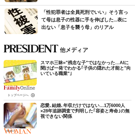
「性犯罪者は全員死刑でいい」そう言っ
て母は息子の性器に手を伸ばした...表に
出ない「息子を襲う母」のリアル
スマホ三昧="残念な子"ではなかった…AIに
聞けば一発でわかる｢子供の隠れた才能と"向
いている職業"｣
トップページへ
恋愛､結婚､年収だけではない…1万6000人
×28年追跡調査で判明した｢容姿と寿命｣の無
視できない関係