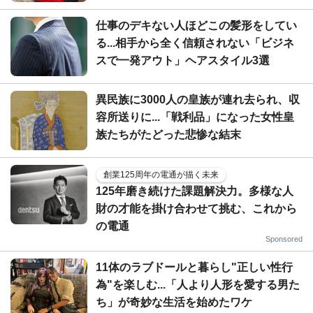
仕事のデキない人ほどこの髪形をしてい
る...相手から全く信頼されない「ビジネ
スで一発アウト」ヘアスタイル3選
異民族に3000人の皇族が連れ去られ、収
容所送りに...「戦利品」になった女性皇
族たちがたどった悲惨な結末
創業125周年の電通が描く未来
125年磨き続けた課題解決力。多様な人
財の才能を掛け合わせて挑む、これから
の電通
Sponsored
11体のラブドールと暮らし"正しい性行
為"を楽しむ...「人より人形を愛する男た
ち」が奇妙な生活を始めたワケ