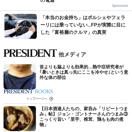
の電通
Sponsored
「本当のお金持ち」はポルシェやフェラ
ーリには乗っていない...FPが実際に目に
した「富裕層のクルマ」の真実
首よりも脇よりも効果的…熱中症研究者が
｢暑いときは真っ先にここを冷やせ｣という意
外な体の部位
トップページへ
【日本酒達人たちの、家呑み「リピートつま
み」帖】ジョン・ゴントナーさんのつまみ③
こっくり旨い「里芋、椎茸、鶏もも肉の煮
物」