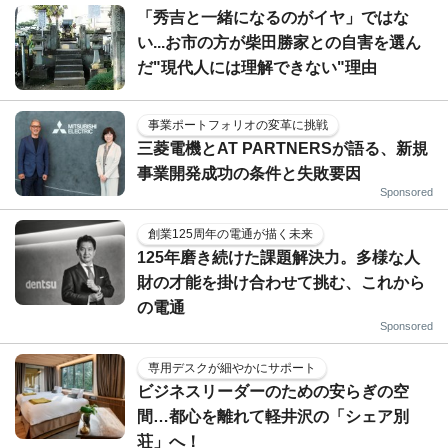
「秀吉と一緒になるのがイヤ」ではな
い...お市の方が柴田勝家との自害を選ん
だ"現代人には理解できない"理由
事業ポートフォリオの変革に挑戦
三菱電機とAT PARTNERSが語る、新規
事業開発成功の条件と失敗要因
Sponsored
創業125周年の電通が描く未来
125年磨き続けた課題解決力。多様な人
財の才能を掛け合わせて挑む、これから
の電通
Sponsored
専用デスクが細やかにサポート
ビジネスリーダーのための安らぎの空
間…都心を離れて軽井沢の「シェア別
荘」へ！