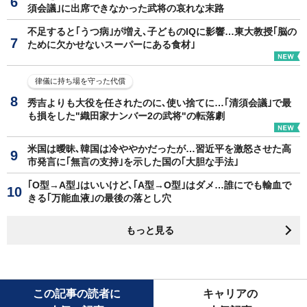
須会議｣に出席できなかった武将の哀れな末路
不足すると｢うつ病｣が増え､子どものIQに影響…東大教授｢脳の
ために欠かせないスーパーにある食材｣
律儀に持ち場を守った代償
秀吉よりも大役を任されたのに､使い捨てに…｢清須会議｣で最
も損をした"織田家ナンバー2の武将"の転落劇
米国は曖昧､韓国は冷ややかだったが…習近平を激怒させた高
市発言に｢無言の支持｣を示した国の｢大胆な手法｣
｢O型→A型｣はいいけど､｢A型→O型｣はダメ…誰にでも輸血で
きる｢万能血液｣の最後の落とし穴
もっと見る
この記事の読者に
キャリアの