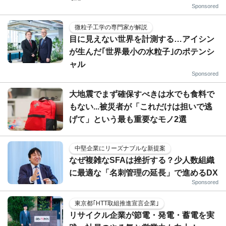
Sponsored
微粒子工学の専門家が解説
目に見えない世界を計測する…アイシン
が生んだ｢世界最小の水粒子｣のポテンシ
ャル
Sponsored
大地震でまず確保すべきは水でも食料で
もない...被災者が「これだけは担いで逃
げて」という最も重要なモノ2選
中堅企業にリーズナブルな新提案
なぜ複雑なSFAは挫折する？少人数組織
に最適な「名刺管理の延長」で進めるDX
Sponsored
東京都｢HTT取組推進宣言企業｣
リサイクル企業が節電・発電・蓄電を実