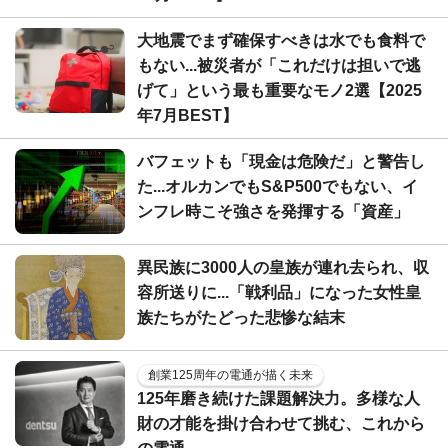
大地震でまず確保すべきは水でも食料で
もない...被災者が「これだけは担いで逃
げて」という最も重要なモノ2選【2025
年7月BEST】
バフェットも「現金は危険だ」と警告し
た...オルカンでもS&P500でもない、イ
ンフレ時こそ強さを発揮する「資産」
異民族に3000人の皇族が連れ去られ、収
容所送りに...「戦利品」になった女性皇
族たちがたどった悲惨な結末
創業125周年の電通が描く未来
125年磨き続けた課題解決力。多様な人
財の才能を掛け合わせて挑む、これから