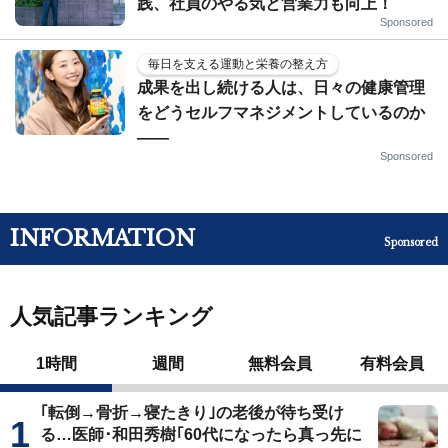
践、社員のやる気と営業力も向上！
Sponsored
毎日を支える運動と栄養の整え方
成果を出し続ける人は、日々の健康管理
をどうセルフマネジメントしているのか
——
Sponsored
INFORMATION
Sponsored
人気記事ランキング
1時間
週間
無料会員
有料会員
｢転倒→骨折→寝たきり｣の老後が待ち受け
る…医師･和田秀樹｢60代になったら真っ先に