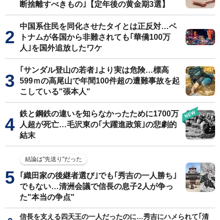
断捨離すべきもの｣【定年後の黄金期3選】
中国系住民を同化させたタイとは正反対…ベ
トナムが各国から非難されても｢華僑100万
人｣を国外追放したワケ
｢サンダル登山の若者｣より実は危険…標高
599ｍの高尾山で年間100件超の遭難事故を起
こしている"張本人"
鉄と鋼鉄の違いを知らなかったために1700万
人超が死亡…毛沢東の｢大躍進政策｣の悲劇的
結末
結論は"先送り"だった
｢織田家の後継者選び｣でも｢秀吉の一人勝ち｣
でもない…清洲会議で信長の息子2人が争っ
た"本当の争点"
信長を支える四天王の一人だったのに…秀吉にハメられて｢清