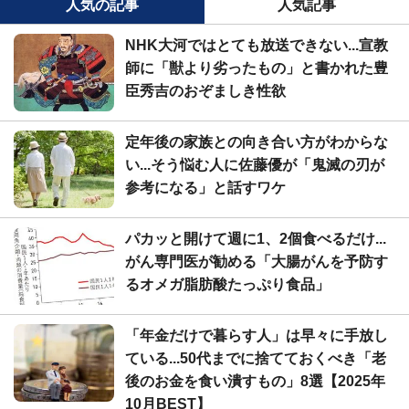
人気の記事
人気記事
NHK大河ではとても放送できない...宣教
師に「獣より劣ったもの」と書かれた豊
臣秀吉のおぞましき性欲
定年後の家族との向き合い方がわからな
い...そう悩む人に佐藤優が「鬼滅の刃が
参考になる」と話すワケ
パカッと開けて週に1、2個食べるだけ...
がん専門医が勧める「大腸がんを予防す
るオメガ脂肪酸たっぷり食品」
「年金だけで暮らす人」は早々に手放し
ている...50代までに捨てておくべき「老
後のお金を食い潰すもの」8選【2025年
10月BEST】