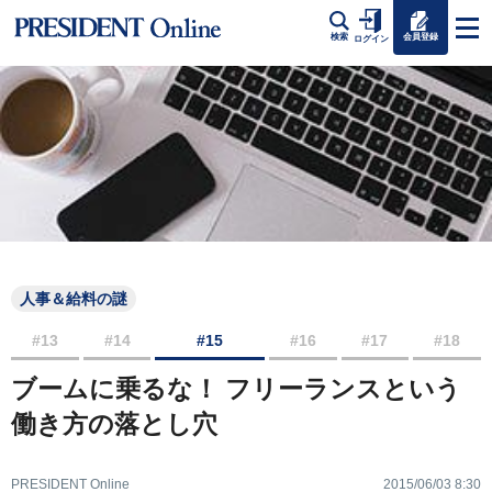
会員登録
検索
ログイン
人事＆給料の謎
#13
#14
#15
#16
#17
#18
ブームに乗るな！ フリーランスという
働き方の落とし穴
PRESIDENT Online
2015/06/03 8:30