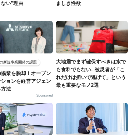
ない"理由
ましき性欲
大地震でまず確保すべきは水で
の新規事業開発の課題
も食料でもない...被災者が「こ
の協業を脱却！オープン
れだけは担いで逃げて」という
ーションを経営アジェン
最も重要なモノ2選
る方法
Sponsored