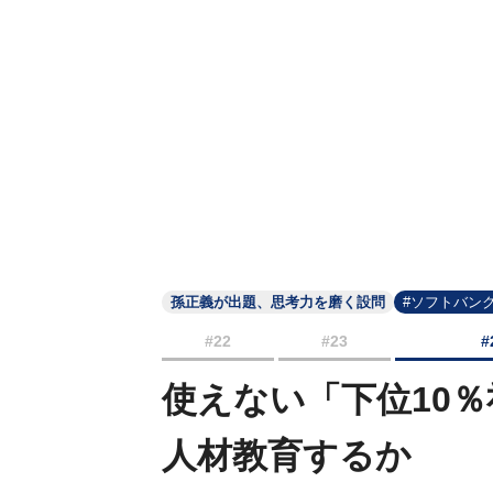
孫正義が出題、思考力を磨く設問
#ソフトバン
#22
#23
#
使えない「下位10
人材教育するか