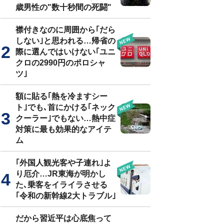
歳男性の"数十秒間の死闘"
襟付きなのに周囲から｢だら
しない｣と思われる…帰省の
際に選んではいけない｢ユニ
クロの2990円のポロシャ
ツ｣
額に貼る｢熱を冷ますシー
ト｣でも､首にかける｢ネック
クーラー｣でもない…熱中症
対策に最も効果的なアイテ
ム
｢外国人観光客や子連れ｣よ
り厄介…JR東海が明かし
た､乗客をイライラさせる
｢令和の新幹線2大トラブル｣
だから習近平は心底焦って