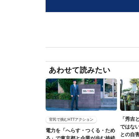
あわせて読みたい
「秀吉
官民で挑むHTTアクション
ではない
電力を「へらす・つくる・ため
との自
る」で東京都と企業が歩む持続