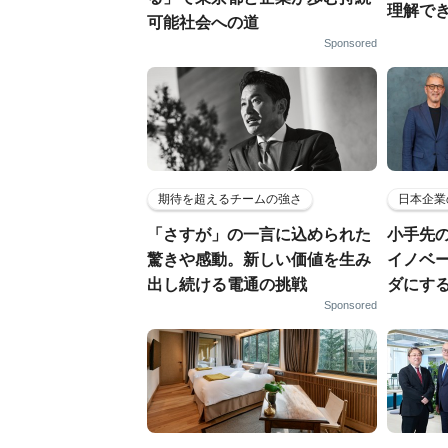
理解でき
可能社会への道
Sponsored
期待を超えるチームの強さ
日本企業
「さすが」の一言に込められた
小手先
驚きや感動。新しい価値を生み
イノベ
出し続ける電通の挑戦
ダにす
Sponsored