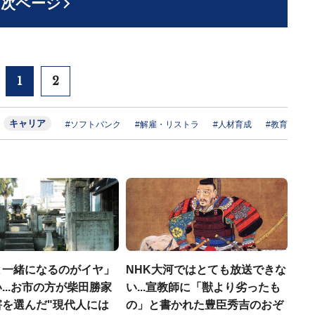
次ページ
1
2
キャリア
#ソフトバンク
#解雇・リストラ
#人材育成
#教育
と一緒になるのがイヤ」
NHK大河ではとても放送できな
...お市の方が柴田勝家
い...宣教師に「獣より劣ったも
害を選んだ"現代人には
の」と書かれた豊臣秀吉のおぞ