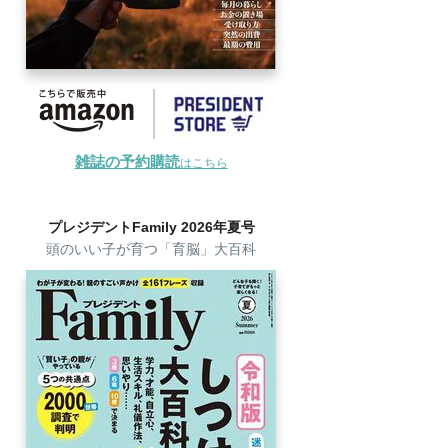
雑誌の予約購読
はこちら
プレジデントFamily 2026年夏号
頭のいい子が育つ「育脳」大百科