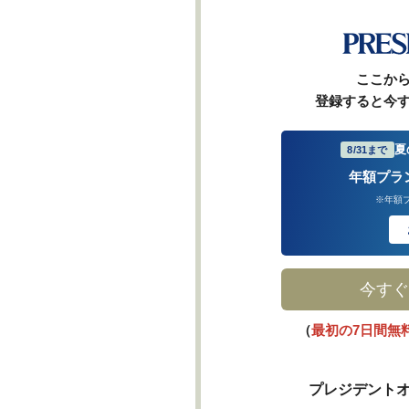
ここか
登録すると今
夏
8/31まで
年額プラ
※年額
今すぐ
（
最初の7日間無
プレジデントオ