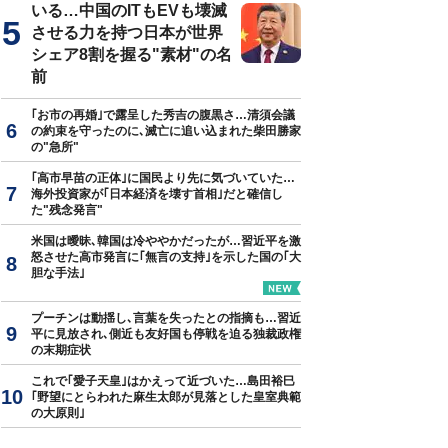
いる…中国のITもEVも壊滅
させる力を持つ日本が世界
シェア8割を握る"素材"の名
前
｢お市の再婚｣で露呈した秀吉の腹黒さ…清須会議
の約束を守ったのに､滅亡に追い込まれた柴田勝家
の"急所"
｢高市早苗の正体｣に国民より先に気づいていた…
海外投資家が｢日本経済を壊す首相｣だと確信し
た"残念発言"
米国は曖昧､韓国は冷ややかだったが…習近平を激
怒させた高市発言に｢無言の支持｣を示した国の｢大
胆な手法｣
プーチンは動揺し､言葉を失ったとの指摘も…習近
平に見放され､側近も友好国も停戦を迫る独裁政権
の末期症状
これで｢愛子天皇｣はかえって近づいた…島田裕巳
｢野望にとらわれた麻生太郎が見落とした皇室典範
の大原則｣