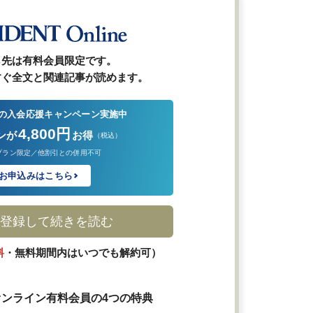
ら先は有料会員限定です。
すぐ全文と関連記事が読めます。
の入会応援キャンペーン実施中
4,800円
ンが
お得
（税込）
プラン限定／他割引との併用不可
お申込みはこちら
登録して続きを読む
料
・無料期間内はいつでも解約可）
ンライン有料会員の4つの特典