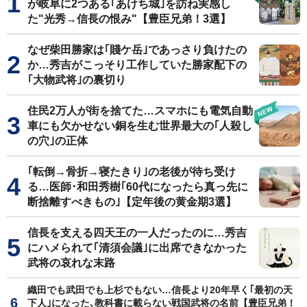
が岐阜に2つある｢あけち城｣を訪ね実感し
た"光秀→信長の恨み"【豊臣兄弟！3選】
なぜ柴田勝家は｢賤ケ岳｣であっさり負けたの
か…秀吉がこっそり工作していた勝家配下の
｢大物武将｣の裏切り
住民2万人が街を捨てた…スマホにも電気自動
車にも欠かせない銅を生む世界最大の｢人殺し
の穴｣の正体
｢転倒→骨折→寝たきり｣の老後が待ち受け
る…医師･和田秀樹｢60代になったら真っ先に
断捨離すべきもの｣【定年後の黄金期3選】
信長を支える四天王の一人だったのに…秀吉
にハメられて｢清須会議｣に出席できなかった
武将の哀れな末路
織田でも武田でも上杉でもない…信長より20年早く｢最初の天
下人｣になった､教科書に載らない戦国武将の名前【豊臣兄弟！