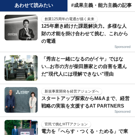
あわせて読みたい
#成果主義・能力主義の記事
創業125周年の電通が描く未来
125年磨き続けた課題解決力。多様な人
財の才能を掛け合わせて挑む、これから
の電通
Sponsored
「秀吉と一緒になるのがイヤ」ではな
い...お市の方が柴田勝家との自害を選ん
だ"現代人には理解できない"理由
新規事業開発を経営アジェンダへ
スタートアップ探索からM&Aまで、経営
戦略の実装を支援するAT PARTNERS
Sponsored
官民で挑むHTTアクション
電力を「へらす・つくる・ためる」で東