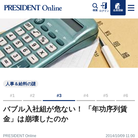
会員登録
検索
ログイン
人事＆給料の謎
#1
#2
#3
#4
#5
#6
バブル入社組が危ない！ 「年功序列賃
金」は崩壊したのか
PRESIDENT Online
2014/10/09 11:00