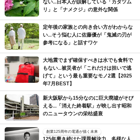
ない...日本人が誤解している「カタツム
リ」と「ナメクジ」の意外な関係
定年後の家族との向き合い方がわからな
い...そう悩む人に佐藤優が「鬼滅の刃が
参考になる」と話すワケ
大地震でまず確保すべきは水でも食料で
もない...被災者が「これだけは担いで逃
げて」という最も重要なモノ2選【2025
年7月BEST】
新大阪駅から15分なのに巨大廃墟がそび
える...「消えた終着駅」が映し出す昭和
のニュータウンの栄枯盛衰
創業125周年の電通が描く未来
125年磨き続けた課題解決力。多様な人