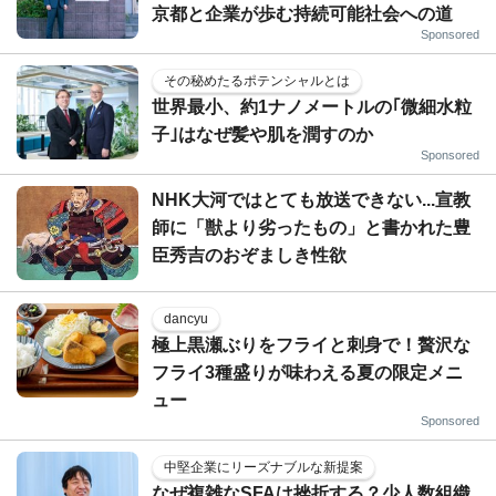
京都と企業が歩む持続可能社会への道
Sponsored
その秘めたるポテンシャルとは
世界最小、約1ナノメートルの｢微細水粒
子｣はなぜ髪や肌を潤すのか
Sponsored
NHK大河ではとても放送できない...宣教
師に「獣より劣ったもの」と書かれた豊
臣秀吉のおぞましき性欲
dancyu
極上黒瀬ぶりをフライと刺身で！贅沢な
フライ3種盛りが味わえる夏の限定メニ
ュー
Sponsored
中堅企業にリーズナブルな新提案
なぜ複雑なSFAは挫折する？少人数組織