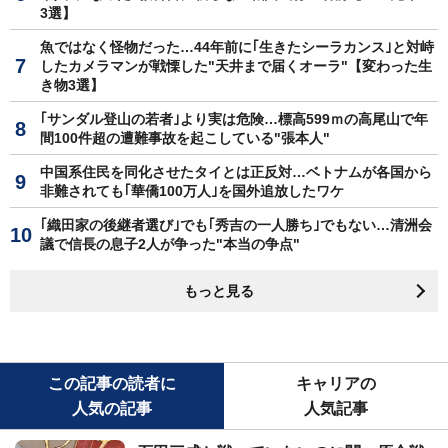
3選】
魚ではなく怪物だった…44年前に｢生きたシーラカンス｣と対峙
したカメラマンが戦慄した"天井まで届くオーラ"【変わった生
き物3選】
｢サンダル登山の若者｣より実は危険…標高599ｍの高尾山で年
間100件超の遭難事故を起こしている"張本人"
中国系住民を同化させたタイとは正反対…ベトナムが各国から
非難されても｢華僑100万人｣を国外追放したワケ
｢織田家の後継者選び｣でも｢秀吉の一人勝ち｣でもない…清洲会
議で信長の息子2人が争った"本当の争点"
もっと見る
この記事の読者に
キャリアの
人気の記事
人気記事