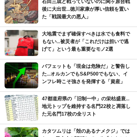
石田三成と戦っていないのに関ヶ原合戦
後に大出世...徳川家康が厚い信頼を置い
た「戦国最大の悪人」
大地震でまず確保すべきは水でも食料で
もない...被災者が「これだけは担いで逃
げて」という最も重要なモノ2選
バフェットも「現金は危険だ」と警告し
た...オルカンでもS&P500でもない、イ
ンフレ時こそ強さを発揮する「資産」
47都道府県の「旧制一中」の栄枯盛衰...
地元トップを維持する名門22校と凋落し
た元名門17校の全リスト
カタツムリは「殻のあるナメクジ」では