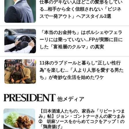
仕事のデキない人ほどこの髪形をしてい
る...相手から全く信頼されない「ビジネ
スで一発アウト」ヘアスタイル3選
「本当のお金持ち」はポルシェやフェラ
ーリには乗っていない...FPが実際に目に
した「富裕層のクルマ」の真実
11体のラブドールと暮らし"正しい性行
為"を楽しむ...「人より人形を愛する男た
ち」が奇妙な生活を始めたワケ
【日本酒達人たちの、家呑み「リピートつま
み」帖】ジョン・ゴントナーさんの家つまみ
➁ 胡麻ソースをからめてコクをアップ！の
「鶏唐揚げ」