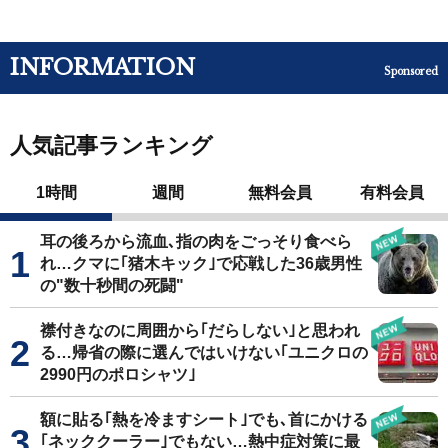
INFORMATION
Sponsored
人気記事ランキング
1時間
週間
無料会員
有料会員
耳の後ろから流血､指の肉をごっそり食べら
れ…クマに｢猪木キック｣で応戦した36歳男性
の"数十秒間の死闘"
襟付きなのに周囲から｢だらしない｣と思われ
る…帰省の際に選んではいけない｢ユニクロの
2990円のポロシャツ｣
額に貼る｢熱を冷ますシート｣でも､首にかける
｢ネッククーラー｣でもない…熱中症対策に最