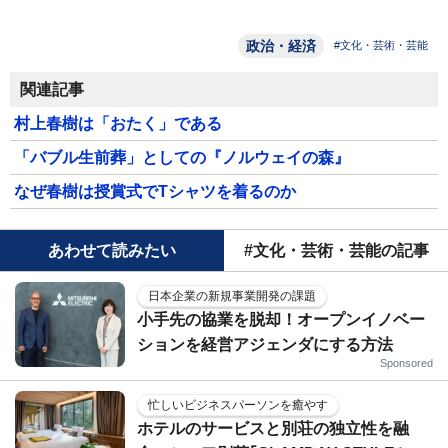
政治・経済
#文化・芸術・芸能
関連記事
村上春樹は「おたく」である
「バブル生前葬」としての『ノルウェイの森』
なぜ春樹は授賞式でTシャツを着るのか
あわせて読みたい
#文化・芸術・芸能の記事
日本企業の新規事業開発の課題
小手先の協業を脱却！オープンイノベー
ションを経営アジェンダにする方法
Sponsored
忙しいビジネスパーソンを癒やす
ホテルのサービスと別荘の独立性を融