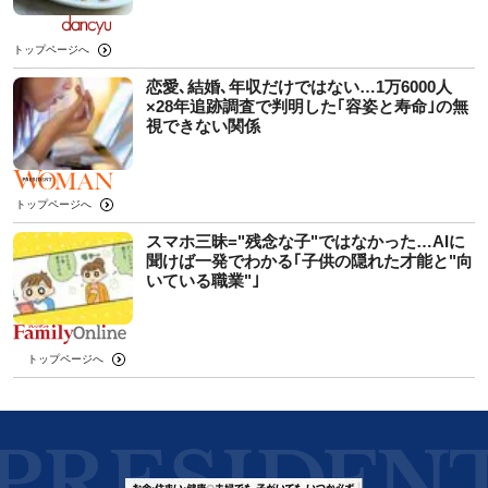
トップページへ
恋愛､結婚､年収だけではない…1万6000人
×28年追跡調査で判明した｢容姿と寿命｣の無
視できない関係
トップページへ
スマホ三昧="残念な子"ではなかった…AIに
聞けば一発でわかる｢子供の隠れた才能と"向
いている職業"｣
トップページへ