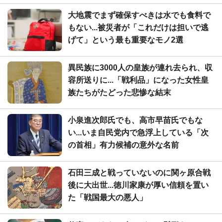
大地震でまず確保すべきは水でも食料で
もない...被災者が「これだけは担いで逃
げて」という最も重要なモノ2選
異民族に3000人の皇族が連れ去られ、収
容所送りに...「戦利品」になった女性皇
族たちがたどった悲惨な結末
小泉進次郎氏でも、高市早苗氏でもな
い...いま自民党内で急浮上している「次
の首相」有力候補の意外な名前
石田三成と戦っていないのに関ヶ原合戦
後に大出世...徳川家康が厚い信頼を置い
た「戦国最大の悪人」