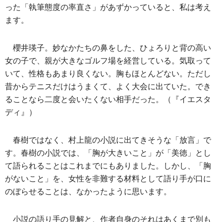
った「執筆態度の率直さ」があずかっていると、私は考え
ます。
櫻井瑛子。妙なかたちの鼻をした、ひょろりと背の高い
女の子で、親が大きなゴルフ場を経営している。気取って
いて、性格もあまり良くない。胸もほとんどない。ただし
昔からテニスだけはうまくて、よく大会に出ていた。でき
ることなら二度と会いたくない相手だった。（『イエスタ
ディ』）
春樹ではなく、村上龍の小説に出てきそうな「放言」で
す。春樹の小説では、「胸が大きいこと」が「美徳」とし
て語られることはこれまでにもありました。しかし、「胸
がないこと」を、女性を非難する材料として語り手が口に
のぼらせることは、なかったように思います。
小説の語り手の見解と、作者自身のそれはあくまで別も