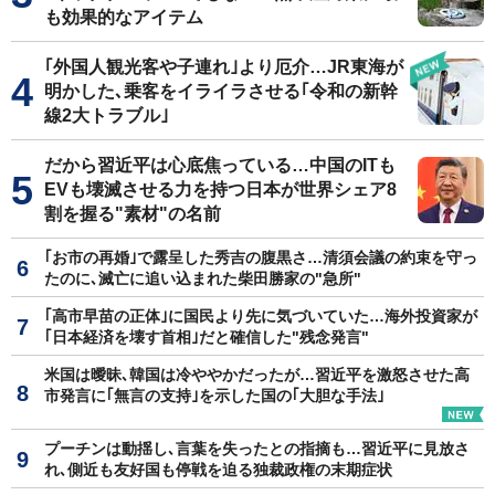
も効果的なアイテム
｢外国人観光客や子連れ｣より厄介…JR東海が
明かした､乗客をイライラさせる｢令和の新幹
線2大トラブル｣
だから習近平は心底焦っている…中国のITも
EVも壊滅させる力を持つ日本が世界シェア8
割を握る"素材"の名前
｢お市の再婚｣で露呈した秀吉の腹黒さ…清須会議の約束を守っ
たのに､滅亡に追い込まれた柴田勝家の"急所"
｢高市早苗の正体｣に国民より先に気づいていた…海外投資家が
｢日本経済を壊す首相｣だと確信した"残念発言"
米国は曖昧､韓国は冷ややかだったが…習近平を激怒させた高
市発言に｢無言の支持｣を示した国の｢大胆な手法｣
プーチンは動揺し､言葉を失ったとの指摘も…習近平に見放さ
れ､側近も友好国も停戦を迫る独裁政権の末期症状