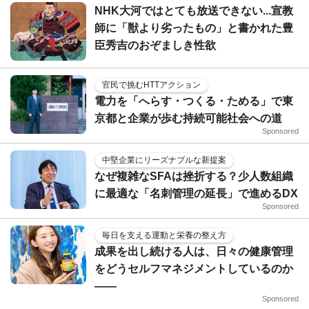
NHK大河ではとても放送できない...宣教
師に「獣より劣ったもの」と書かれた豊
臣秀吉のおぞましき性欲
官民で挑むHTTアクション
電力を「へらす・つくる・ためる」で東
京都と企業が歩む持続可能社会への道
Sponsored
中堅企業にリーズナブルな新提案
なぜ複雑なSFAは挫折する？少人数組織
に最適な「名刺管理の延長」で進めるDX
Sponsored
毎日を支える運動と栄養の整え方
成果を出し続ける人は、日々の健康管理
をどうセルフマネジメントしているのか
——
Sponsored