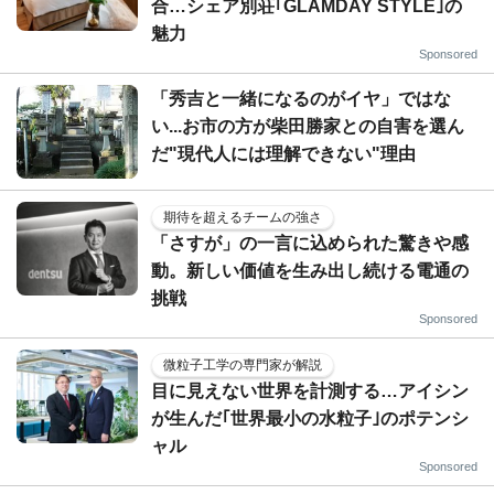
合…シェア別荘｢GLAMDAY STYLE｣の
魅力
Sponsored
「秀吉と一緒になるのがイヤ」ではな
い...お市の方が柴田勝家との自害を選ん
だ"現代人には理解できない"理由
期待を超えるチームの強さ
「さすが」の一言に込められた驚きや感
動。新しい価値を生み出し続ける電通の
挑戦
Sponsored
微粒子工学の専門家が解説
目に見えない世界を計測する…アイシン
が生んだ｢世界最小の水粒子｣のポテンシ
ャル
Sponsored