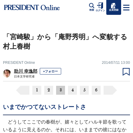
会員登録
検索
ログイン
「宮崎駿」から「庵野秀明」へ変貌する
村上春樹
PRESIDENT Online
2014/07/11 13:00
助川 幸逸郎
+フォロー
日本文学研究者
1
2
3
4
5
6
いまでかつてないストレートさ
どうしてここでの春樹が、嬉々としてハルキ節を歌って
いるように見えるのか。それには、いままでの彼にはなか