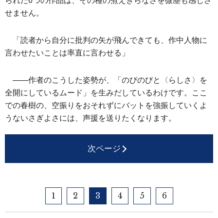
られた6つの作品は、その種の煮えきらなさを微塵も感じさ
せません。
「読者から自分に批判の矢が飛んできても、作中人物に
言わせたいことは率直に言わせる」
――作者のこうした姿勢が、「のびのびと〈らしさ〉を
全開にしているムード」を生みだしているわけです。ここ
での春樹の、空振りをおそれずにバットを強振していくよ
うないさぎよさには、声援を送りたくなります。
次ページ
1
2
3
4
5
6