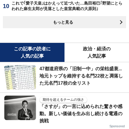
これで｢愛子天皇｣はかえって近づいた…島田裕巳｢野望にとら
われた麻生太郎が見落とした皇室典範の大原則｣
もっと見る
この記事の読者に
政治・経済の
人気の記事
人気記事
47都道府県の「旧制一中」の栄枯盛衰...
地元トップを維持する名門22校と凋落し
た元名門17校の全リスト
期待を超えるチームの強さ
「さすが」の一言に込められた驚きや感
動。新しい価値を生み出し続ける電通の
挑戦
Sponsored