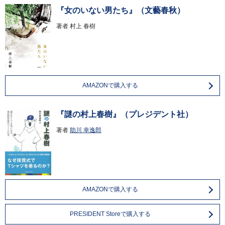
『女のいない男たち』（文藝春秋）
著者
村上 春樹
AMAZONで購入する
『謎の村上春樹』（プレジデント社）
著者
助川 幸逸郎
AMAZONで購入する
PRESIDENT Storeで購入する