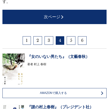
す。
次ページ
1
2
3
4
5
6
『女のいない男たち』（文藝春秋）
著者
村上 春樹
AMAZONで購入する
『謎の村上春樹』（プレジデント社）