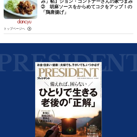
み」帖】ジョン・ゴントナーさんの家つまみ
➁ 胡麻ソースをからめてコクをアップ！の
「鶏唐揚げ」
トップページへ