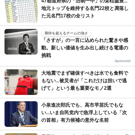
47都道府県の「旧制一中」の栄枯盛衰...
地元トップを維持する名門22校と凋落し
た元名門17校の全リスト
期待を超えるチームの強さ
「さすが」の一言に込められた驚きや感
動。新しい価値を生み出し続ける電通の
挑戦
Sponsored
大地震でまず確保すべきは水でも食料で
もない...被災者が「これだけは担いで逃
げて」という最も重要なモノ2選
小泉進次郎氏でも、高市早苗氏でもな
い...いま自民党内で急浮上している「次
の首相」有力候補の意外な名前