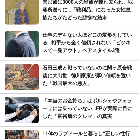
異民族に3000人の皇族が連れ去られ、収
容所送りに...「戦利品」になった女性皇
族たちがたどった悲惨な結末
仕事のデキない人ほどこの髪形をしてい
る...相手から全く信頼されない「ビジネ
スで一発アウト」ヘアスタイル3選
石田三成と戦っていないのに関ヶ原合戦
後に大出世...徳川家康が厚い信頼を置い
た「戦国最大の悪人」
「本当のお金持ち」はポルシェやフェラ
ーリには乗っていない...FPが実際に目に
した「富裕層のクルマ」の真実
11体のラブドールと暮らし"正しい性行