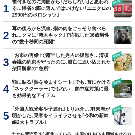
襟付きなのに周囲から｢だらしない｣と思われ
る…帰省の際に選んではいけない｢ユニクロの
2990円のポロシャツ｣
耳の後ろから流血､指の肉をごっそり食べら
れ…クマに｢猪木キック｣で応戦した36歳男性
の"数十秒間の死闘"
｢お市の再婚｣で露呈した秀吉の腹黒さ…清須
会議の約束を守ったのに､滅亡に追い込まれた
柴田勝家の"急所"
額に貼る｢熱を冷ますシート｣でも､首にかける
｢ネッククーラー｣でもない…熱中症対策に最
も効果的なアイテム
｢外国人観光客や子連れ｣より厄介…JR東海が
明かした､乗客をイライラさせる｢令和の新幹
線2大トラブル｣
だから習近平は心底焦っている…中国のITもEVも壊滅させる力