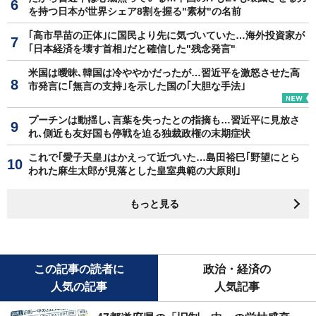
を持つ日本が世界シェア8割を握る"素材"の名前
｢高市早苗の正体｣に国民より先に気づいていた…海外投資家が
｢日本経済を壊す首相｣だと確信した"残念発言"
米国は曖昧､韓国は冷ややかだったが…習近平を激怒させた高
市発言に｢無言の支持｣を示した国の｢大胆な手法｣
プーチンは動揺し､言葉を失ったとの指摘も…習近平に見放さ
れ､側近も友好国も停戦を迫る独裁政権の末期症状
これで｢愛子天皇｣はかえって近づいた…島田裕巳｢野望にとら
われた麻生太郎が見落とした皇室典範の大原則｣
もっと見る
この記事の読者に
政治・経済の
人気の記事
人気記事