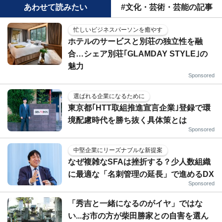
あわせて読みたい
#文化・芸術・芸能の記事
忙しいビジネスパーソンを癒やす
ホテルのサービスと別荘の独立性を融
合…シェア別荘｢GLAMDAY STYLE｣の
魅力
Sponsored
選ばれる企業になるために
東京都｢HTT取組推進宣言企業｣登録で環
境配慮時代を勝ち抜く具体策とは
Sponsored
中堅企業にリーズナブルな新提案
なぜ複雑なSFAは挫折する？少人数組織
に最適な「名刺管理の延長」で進めるDX
Sponsored
「秀吉と一緒になるのがイヤ」ではな
い...お市の方が柴田勝家との自害を選ん