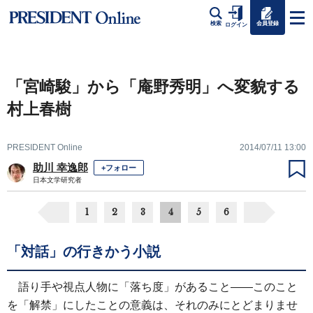
会員登録
検索
ログイン
「宮崎駿」から「庵野秀明」へ変貌する
村上春樹
PRESIDENT Online
2014/07/11 13:00
助川 幸逸郎
+フォロー
日本文学研究者
1
2
3
4
5
6
「対話」の行きかう小説
語り手や視点人物に「落ち度」があること――このこと
を「解禁」にしたことの意義は、それのみにとどまりませ