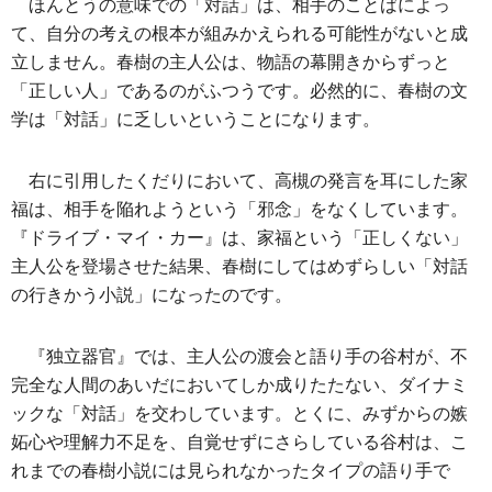
ほんとうの意味での「対話」は、相手のことばによっ
て、自分の考えの根本が組みかえられる可能性がないと成
立しません。春樹の主人公は、物語の幕開きからずっと
「正しい人」であるのがふつうです。必然的に、春樹の文
学は「対話」に乏しいということになります。
右に引用したくだりにおいて、高槻の発言を耳にした家
福は、相手を陥れようという「邪念」をなくしています。
『ドライブ・マイ・カー』は、家福という「正しくない」
主人公を登場させた結果、春樹にしてはめずらしい「対話
の行きかう小説」になったのです。
『独立器官』では、主人公の渡会と語り手の谷村が、不
完全な人間のあいだにおいてしか成りたたない、ダイナミ
ックな「対話」を交わしています。とくに、みずからの嫉
妬心や理解力不足を、自覚せずにさらしている谷村は、こ
れまでの春樹小説には見られなかったタイプの語り手で