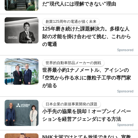
だ"現代人には理解できない"理由
創業125周年の電通が描く未来
125年磨き続けた課題解決力。多様な人
財の才能を掛け合わせて挑む、これから
の電通
Sponsored
世界的自動車部品メーカーの挑戦
世界最小約1ナノメートル、アイシンの
｢空気から作る水｣に微粒子工学の専門家
が迫る
Sponsored
日本企業の新規事業開発の課題
小手先の協業を脱却！オープンイノベー
ションを経営アジェンダにする方法
Sponsored
NHK大河ではとても放送できない...宣教