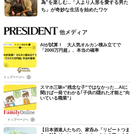
為"を楽しむ...「人より人形を愛する男た
ち」が奇妙な生活を始めたワケ
AIが試算！ 大人気オルカン積み立てで
「2000万円超」、本当の確率
トップページへ
スマホ三昧="残念な子"ではなかった…AIに
聞けば一発でわかる｢子供の隠れた才能と"向
いている職業"｣
トップページへ
【日本酒達人たちの、家呑み「リピートつま